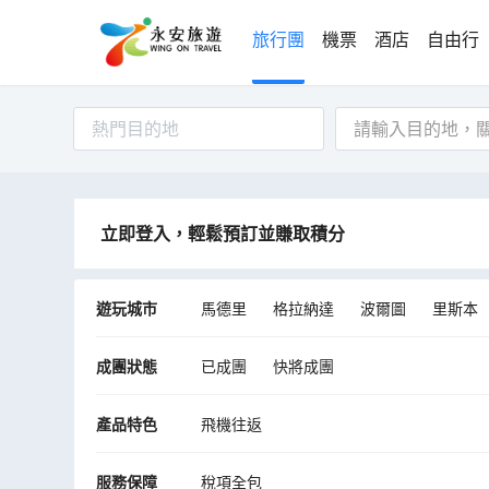
旅行團
機票
酒店
自由行
熱門目的地
立即登入，輕鬆預訂並賺取積分
遊玩城市
馬德里
格拉納達
波爾圖
里斯本
辛特拉
阿威羅
米哈斯
巴塞隆拿
成團狀態
已成團
快將成團
產品特色
飛機往返
服務保障
稅項全包