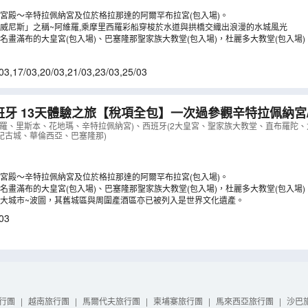
宮殿～辛特拉佩納宮及位於格拉那達的阿爾罕布拉宮(包入場)。
威尼斯」之稱~阿維羅,乘摩里西羅彩船穿梭於水道與拱橋交織出浪漫的水城風光
名畫滿布的大皇宮(包入場)、巴塞隆那聖家族大教堂(包入場)，杜麗多大教堂(包入場)
03
,
17/03
,
20/03
,
21/03
,
23/03
,
25/03
班牙 13天體驗之旅【稅項全包】一次過參觀辛特拉佩納宮
大皇宮、杜麗多/聖家族大教堂、阿維羅乘摩里西羅彩船、
維羅、里斯本、花地瑪、辛特拉佩納宮)、西班牙(2大皇宮、聖家族大教堂、直布羅陀
紀古城、華倫西亞、巴塞隆那)
城、歐洲最西端羅卡海峽、乘吊車觀賞波圖
（
LCSSF13N
宮殿～辛特拉佩納宮及位於格拉那達的阿爾罕布拉宮(包入場)。
名畫滿布的大皇宮(包入場)、巴塞隆那聖家族大教堂(包入場)，杜麗多大教堂(包入場)
大城市~波圖，其舊城區與周圍產酒區亦已被列入是世界文化遺產。
03
行團
|
越南旅行團
|
馬爾代夫旅行團
|
柬埔寨旅行團
|
馬來西亞旅行團
|
沙巴