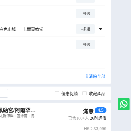
+多選
白色山城
卡爾莫教堂
+多選
+多選
清除全部
優惠促銷
收藏產品
佩納宮/阿爾罕布
4.5
滿意
、佛蘭明哥歌
、太陽海岸、塞維爾、馬
已售100+人
26
則評價
12N
）
HKD
33,999