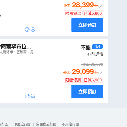
28,399
+
HKD
/人
限額優惠
已減
5,600
。
立即預訂
/阿爾罕布拉
4.4
不錯
佛蘭明哥歌舞、
、太陽海岸、塞維爾、馬
47
則評價
）
HKD
35,999
29,099
+
HKD
/人
。
限額優惠
已減
6,900
立即預訂
旅行團
|
印尼旅行團
|
富國島旅行團
|
不丹旅行團