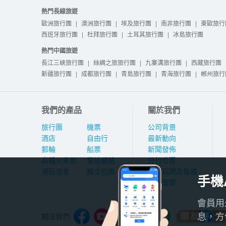
熱門長線旅遊
歐洲旅行團
|
澳洲旅行團
|
埃及旅行團
|
南非旅行團
|
東歐旅行
西班牙旅行團
|
杜拜旅行團
|
土耳其旅行團
|
冰島旅行團
熱門中國旅遊
長江三峽旅行團
|
絲綢之旅旅行團
|
九寨溝旅行團
|
西藏旅行團
新疆旅行團
|
成都旅行團
|
青島旅行團
|
青海旅行團
|
郴州旅行
我們的產品
關於我們
旅行團
機票
公司背景
酒店
自由行
最新動向
郵輪
船票
新聞發佈
高鐵火車票
當地體驗
分行位置
港玩港食
獨立包團
人才招聘及發展
手機
私隱政策
會員用
息，方
關注我們