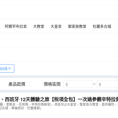
阿爾罕布拉宮
大教堂
大皇宮
聖家族教堂
杜麗多古城
直布羅陀
華倫西亞
路易一世大橋及杜羅河
佛蘭明哥歌舞
年03月
產品起價
價格區間
、西班牙 12天體驗之旅【稅項全包】一次過參觀辛特拉
里大皇宮、杜麗多/聖家族大教堂、阿維羅乘摩里西羅彩船
維羅、里斯本、花地瑪、辛特拉佩納宮)、西班牙(2大皇宮、聖家族大教堂、直布羅陀
紀古城、華倫西亞、巴塞隆那)
亞古城、歐洲最西端羅卡海峽、乘吊車觀賞波圖
（
LCSSF