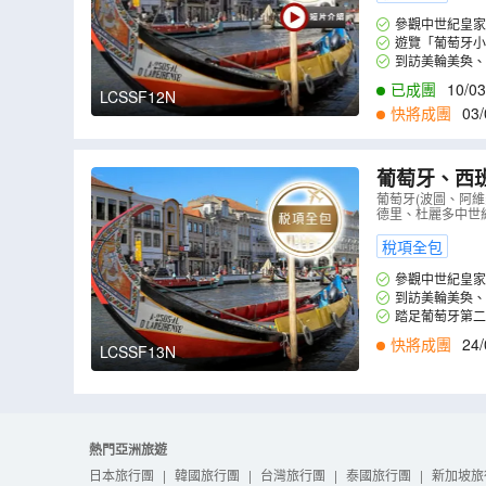
參觀中世紀皇家
遊覽「葡萄牙小
到訪美輪美奐、
已成團
10/03
LCSSF12N
快將成團
03/
葡萄牙、西
宮、馬德里
葡萄牙(波圖、阿
德里、杜麗多中世
塞哥維亞古
稅項全包
參觀中世紀皇家
到訪美輪美奐、
踏足葡萄牙第二
快將成團
24/
LCSSF13N
熱門亞洲旅遊
日本旅行團
|
韓國旅行團
|
台灣旅行團
|
泰國旅行團
|
新加坡旅