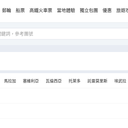
郵輪
船票
高鐵火車票
當地體驗
獨立包團
優惠
旅遊
馬拉加
塞維利亞
瓦倫西亞
托萊多
託雷莫里斯
埃武拉