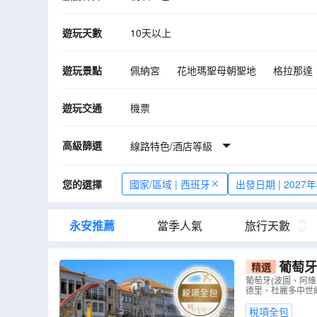
遊玩天數
10天以上
遊玩景點
佩納宮
花地瑪聖母朝聖地
格拉那達
阿維羅
里斯本
塞維爾
馬德里
遊玩交通
機票
高級篩選
線路特色/酒店等級
您的選擇
國家/區域 | 西班牙
出發日期 | 2027
永安推薦
當季人氣
旅行天數
葡萄牙
精選
拉宮、馬德
葡萄牙(波圖、阿
德里、杜麗多中世
舞、塞哥維
稅項全包