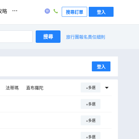
...
攻略
搜尋訂單
登入
搜尋
旅行團報名責任細則
登入
法蒂瑪
直布羅陀
+多選
+多選
+多選
+多選