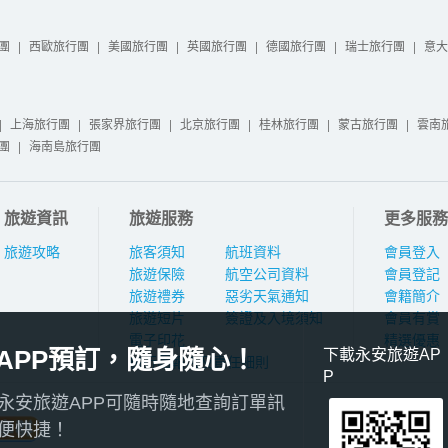
團
|
西歐旅行團
|
美國旅行團
|
英國旅行團
|
德國旅行團
|
瑞士旅行團
|
意大
|
上海旅行團
|
張家界旅行團
|
北京旅行團
|
桂林旅行團
|
蒙古旅行團
|
雲南
團
|
海南島旅行團
旅遊資訊
旅遊服務
更多服務
旅遊攻略
旅客須知
航班資料
會員登入
旅遊保險
航空公司資料
會員登記
旅遊禮券
惡劣天氣通知
會籍簡介
旅遊短片
簽證及入境須知
會員有賞
電子印花
精選優惠
APP預訂，隨身隨心！
下載永安旅遊AP
旅行團報名及責任細則
P
永安旅遊APP可隨時隨地查詢訂單訊
便快捷！