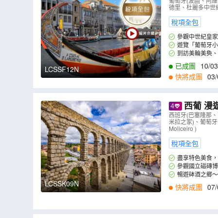
拉宮、馬德
葡萄牙(波圖、阿
德里、杜麗多中世
舞、塞哥維
稅項全包
參觀中世紀皇家
遊覽「葡萄牙小
到訪美輪美奐、
已成團
10/03
LCSSF12N
快將成團
03/
西葡 漫
西班牙(巴塞隆那
米拉之家)、葡萄
Moliceiro )
稅項全包
盡享特色美食，
參觀國立磁磚博
瓷磚歷史。
暢遊砵酒之鄉～
LCSSK09N
快將成團
07/