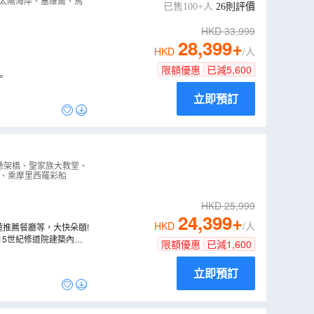
、佛蘭明哥歌
、太陽海岸、塞維爾、馬
已售100+人
26
則評價
12N
）
HKD
33,999
28,399
+
HKD
/人
限額優惠
已減
5,600
。
立即預訂
懸架橋、聖家族大教堂、
羅、乘摩里西羅彩船
HKD
25,999
24,399
+
HKD
/人
推薦餐廳等，大快朵頤!
5世紀修道院建築內的
限額優惠
已減
1,600
立即預訂