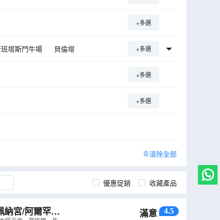
+多選
斯班塔斯鬥牛場
貝倫塔
+多選
那達
阿爾罕布拉宮
大教堂
+多選
本
塞維爾
馬德里
+多選
清除全部
優惠促銷
收藏產品
佩納宮/阿爾罕布
4.5
滿意