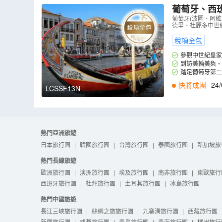
葡萄牙、西
宮、馬德里
葡萄牙(波圖、阿
德里、杜麗多中世
塞哥維亞古
稅項全包
參觀中世紀皇家
到訪美輪美奐、
踏足葡萄牙第二
快將成團
24/
LCSSF13N
熱門亞洲旅遊
日本旅行團
|
韓國旅行團
|
台灣旅行團
|
泰國旅行團
|
新加坡旅
熱門長線旅遊
歐洲旅行團
|
澳洲旅行團
|
埃及旅行團
|
南非旅行團
|
東歐旅行
西班牙旅行團
|
杜拜旅行團
|
土耳其旅行團
|
冰島旅行團
熱門中國旅遊
長江三峽旅行團
|
絲綢之旅旅行團
|
九寨溝旅行團
|
西藏旅行團
新疆旅行團
|
成都旅行團
|
青島旅行團
|
青海旅行團
|
郴州旅行