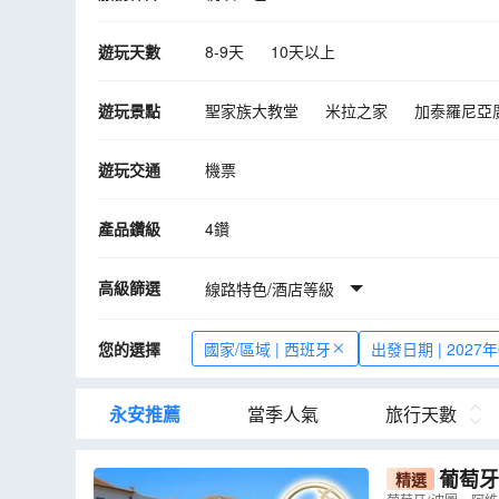
遊玩天數
8-9天
10天以上
遊玩景點
聖家族大教堂
米拉之家
加泰羅尼亞
發現者紀念碑
佩納宮
薩拉曼卡大學
遊玩交通
機票
大皇宮
聖家族教堂
杜麗多古城
直布羅陀
華倫西亞
路易一世大橋及
產品鑽級
4鑽
高級篩選
線路特色/酒店等級
您的選擇
國家/區域 | 西班牙
出發日期 | 2027
永安推薦
當季人氣
旅行天數
葡萄牙
精選