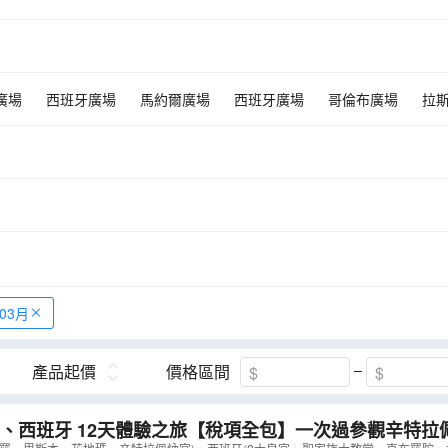
廣場
西班牙廣場
馬約爾廣場
西班牙廣場
哥倫布廣場
拉
萊羅書店
卡爾莫教堂
昆卡懸屋
花地瑪聖母朝聖地
格拉
白色山城
卡爾莫教堂
阿維羅
葡撻專門店
太陽門廣場
里斯
杜羅河
佛蘭明哥歌舞
年03月
產品起價
價格區間
、西班牙 12天體驗之旅【稅項全包】一次過參觀辛特拉