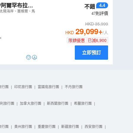
/阿爾罕布拉
4.4
不錯
佛蘭明哥歌舞、
、太陽海岸、塞維爾、馬
47
則評價
）
HKD
35,999
29,099
+
HKD
/人
。
限額優惠
已減
6,900
立即預訂
旅行團
|
印尼旅行團
|
富國島旅行團
|
不丹旅行團
利旅行團
|
加拿大旅行團
|
新西蘭旅行團
|
希臘旅行團
|
旅行團
|
貴州旅行團
|
重慶旅行團
|
新疆旅行團
|
西安旅行團
|