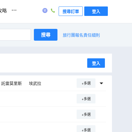
...
攻略
搜尋訂單
登入
搜尋
旅行團報名責任細則
登入
託雷莫里斯
埃武拉
+多選
聖馬梅德英菲斯塔
+多選
+多選
+多選