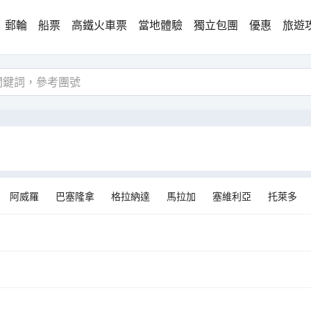
郵輪
船票
高鐵火車票
當地體驗
獨立包團
優惠
旅遊
阿威羅
巴塞隆拿
格拉納達
馬拉加
塞維利亞
托萊多
薩拉戈薩
塞哥維亞
巴塞羅那
薩拉曼卡
昆卡
維拉馬約