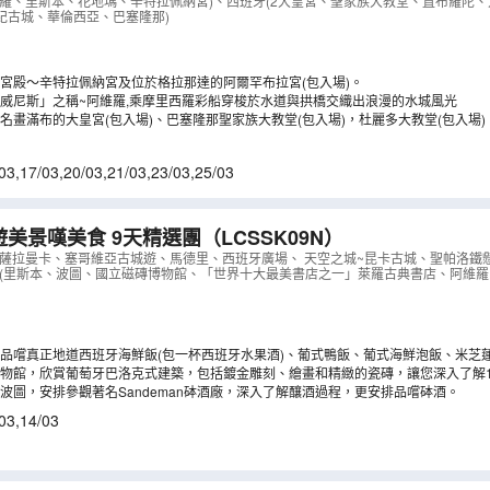
里大皇宮、杜麗多/聖家族大教堂、阿維羅乘摩里西羅彩船
維羅、里斯本、花地瑪、辛特拉佩納宮)、西班牙(2大皇宮、聖家族大教堂、直布羅陀
紀古城、華倫西亞、巴塞隆那)
亞古城、歐洲最西端羅卡海峽、乘吊車觀賞波圖
（
LCSSF
宮殿～辛特拉佩納宮及位於格拉那達的阿爾罕布拉宮(包入場)。
威尼斯」之稱~阿維羅,乘摩里西羅彩船穿梭於水道與拱橋交織出浪漫的水城風光
名畫滿布的大皇宮(包入場)、巴塞隆那聖家族大教堂(包入場)，杜麗多大教堂(包入場)
03
,
17/03
,
20/03
,
21/03
,
23/03
,
25/03
遊美景嘆美食 9天精選團
（
LCSSK09N
）
、薩拉曼卡、塞哥維亞古城遊、馬德里、西班牙廣場、 天空之城~昆卡古城、聖帕洛鐵
牙(里斯本、波圖、國立磁磚博物館、「世界十大最美書店之一」萊羅古典書店、阿維
品嚐真正地道西班牙海鮮飯(包一杯西班牙水果酒)、葡式鴨飯、葡式海鮮泡飯、米芝蓮
物館，欣賞葡萄牙巴洛克式建築，包括鍍金雕刻、繪畫和精緻的瓷磚，讓您深入了解1
波圖，安排參觀著名Sandeman砵酒廠，深入了解釀酒過程，更安排品嚐砵酒。
03
,
14/03