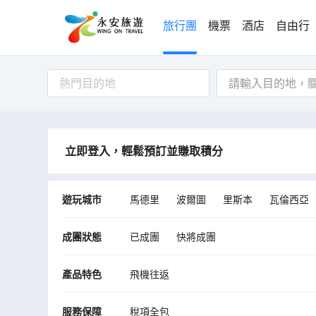
旅行團
機票
酒店
自由行
熱門目的地
立即登入，輕鬆預訂並賺取積分
遊玩城市
馬德里
波爾圖
里斯本
瓦倫西亞
法蒂瑪
直布羅陀
辛特拉
米哈斯
成團狀態
已成團
快將成團
薩拉曼卡省
卡帕裏卡
產品特色
飛機往返
服務保障
稅項全包