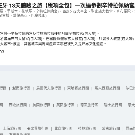
班牙 13天體驗之旅【稅項全包】一次過參觀辛特拉佩納宮
大皇宮、杜麗多/聖家族大教堂、阿維羅乘摩里西羅彩船、
維羅、里斯本、花地瑪、辛特拉佩納宮)、西班牙(2大皇宮、聖家族大教堂、直布羅陀
紀古城、華倫西亞、巴塞隆那)
城、歐洲最西端羅卡海峽、乘吊車觀賞波圖
（
LCSSF13N
宮殿～辛特拉佩納宮及位於格拉那達的阿爾罕布拉宮(包入場)。
名畫滿布的大皇宮(包入場)、巴塞隆那聖家族大教堂(包入場)，杜麗多大教堂(包入場)
大城市~波圖，其舊城區與周圍產酒區亦已被列入是世界文化遺產。
03
行團
|
越南旅行團
|
馬爾代夫旅行團
|
柬埔寨旅行團
|
馬來西亞旅行團
|
沙巴
團
|
西歐旅行團
|
美國旅行團
|
英國旅行團
|
德國旅行團
|
瑞士旅行團
|
意大
|
上海旅行團
|
張家界旅行團
|
北京旅行團
|
桂林旅行團
|
蒙古旅行團
|
雲南
團
|
海南島旅行團