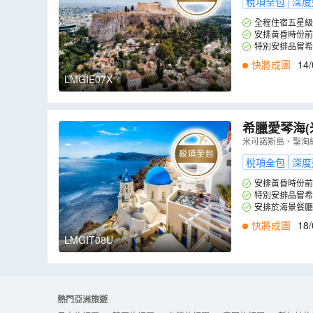
稅項全包
深度
全程住宿五星級
安排黃昏時份前
特別安排品嘗希臘道地
快將成團
14/
LMGIE07X
希臘愛琴海(
拼盤及品嘗希臘道
米可諾斯島、聖淘
全包】
（
LM
稅項全包
深度
安排黃昏時份前
特別安排品嘗希臘道地
安排於海景餐廳
快將成團
18/
LMGIT08U
熱門亞洲旅遊