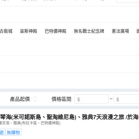
09月
古衛城
宙斯神殿
巴特儂神殿
無名戰士紀念碑
憲法廣場
產品起價
價格區間
琴海(米可諾斯島、聖淘維尼島)、雅典7天浪漫之旅 /於
臘道地傳統菜式:穆薩卡(Moussaka) , 希臘沙律(Horiatik
維尼島、雅典(布拉卡區、巴特儂神殿)
】
（
LMGIE07U
）
遊
無購物