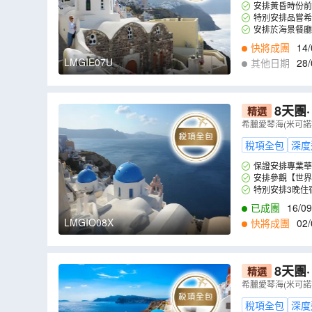
安排黃昏時份前
特別安排品嘗希臘道地
安排於海景餐廳
快將成團
14/
LMGIE07U
其他日期
28/
8天團·【
精選
維尼島)、雅典
希臘愛琴海(米可諾
稅項全包
深度
保證安排專業華
安排參觀【世界
特別安排3晚住
已成團
16/09
LMGIO08X
快將成團
02/
8天團
精選
雅典(布拉卡區
希臘愛琴海(米可諾
稅項全包
深度