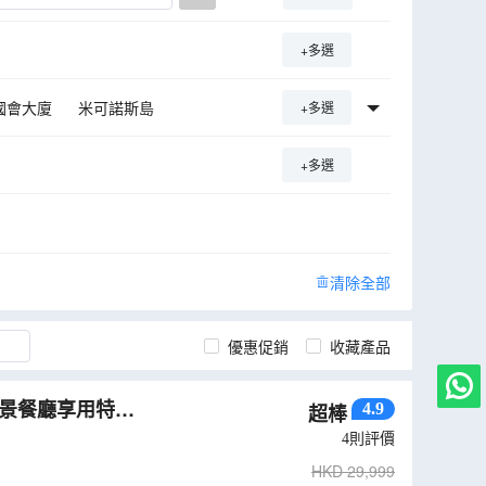
+多選
國會大廈
米可諾斯島
+多選
+多選
清除全部
優惠促銷
收藏產品
海景餐廳享用特色
4.9
超棒
i salata)
4
則評價
HKD
29,999