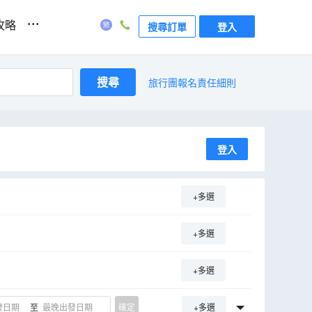
...
攻略
搜尋訂單
登入
搜尋
旅行團報名責任細則
登入
+多選
+多選
+多選
至
確定
+多選