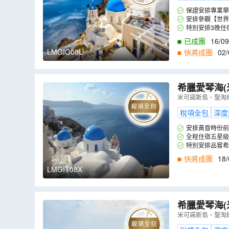
保證安排專業華
安排參觀【世界
特別安排3晚住
已成團
16/09
LMGIO08U
快將成團
02/
希臘愛琴海(
廳享用特色海
米可諾斯島、聖淘
伊亞觀賞日
稅項全包
深度
安排黃昏時份前
全程住宿五星級
特別安排品嘗希臘道地
快將成團
18/
LMGIT08X
希臘愛琴海(
廳享用特色海
米可諾斯島、聖淘
伊亞觀賞日