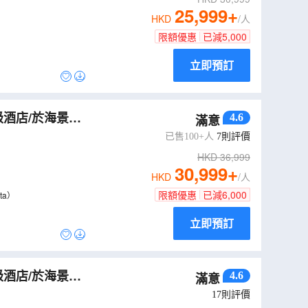
25,999
+
HKD
/人
限額優惠
已減
5,000
立即預訂
級酒店/於海景餐
4.6
滿意
安排黃昏時份前往
已售100+人
7
則評價
HKD
36,999
30,999
+
HKD
/人
限額優惠
已減
6,000
ta）
立即預訂
級酒店/於海景餐
4.6
滿意
安排黃昏時份前往
17
則評價