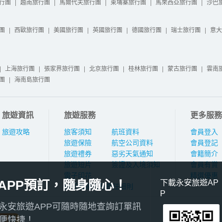
行團
|
越南旅行團
|
馬爾代夫旅行團
|
柬埔寨旅行團
|
馬來西亞旅行團
|
沙巴
團
|
西歐旅行團
|
美國旅行團
|
英國旅行團
|
德國旅行團
|
瑞士旅行團
|
意大
|
上海旅行團
|
張家界旅行團
|
北京旅行團
|
桂林旅行團
|
蒙古旅行團
|
雲南
團
|
海南島旅行團
旅遊資訊
旅遊服務
更多服務
旅遊攻略
旅客須知
航班資料
會員登入
旅遊保險
航空公司資料
會員登記
旅遊禮券
惡劣天氣通知
會籍簡介
旅遊短片
簽證及入境須知
會員有賞
電子印花
精選優惠
APP預訂，隨身隨心！
下載永安旅遊AP
旅行團報名及責任細則
P
永安旅遊APP可隨時隨地查詢訂單訊
便快捷！