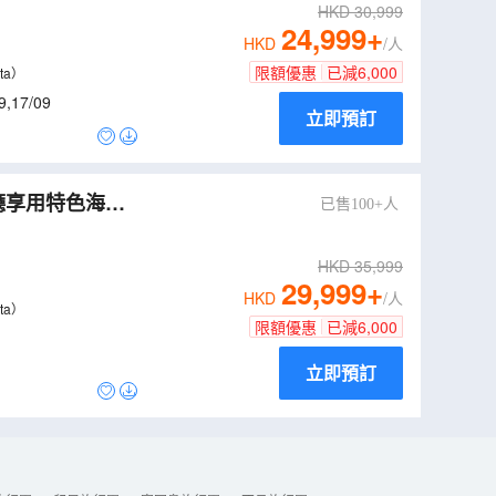
HKD
30,999
24,999
+
HKD
/人
限額優惠
已減
6,000
ta）
9
,
17/09
立即預訂
廳享用特色海鮮
已售100+人
 salata)【稅項
HKD
35,999
29,999
+
HKD
/人
ta）
限額優惠
已減
6,000
立即預訂