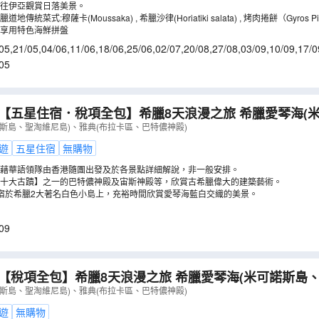
往伊亞觀賞日落美景。
傳統菜式:穆薩卡(Moussaka) , 希臘沙律(Horiatiki salata) , 烤肉捲餅（Gyros Pi
享用特色海鮮拼盤
05
,
21/05
,
04/06
,
11/06
,
18/06
,
25/06
,
02/07
,
20/08
,
27/08
,
03/09
,
10/09
,
17/0
05
五星住宿．稅項全包】希臘8天浪漫之旅 希臘愛琴海(米可諾斯島、聖淘
(布拉卡區、巴特儂神殿)(LMGIO08X)
（
LMGIO08X
）
斯島、聖淘維尼島)、雅典(布拉卡區、巴特儂神殿)
遊
五星住宿
無購物
藉華語領隊由香港隨團出發及於各景點詳細解說，非一般安排。
十大古蹟】之一的巴特儂神殿及宙斯神殿等，欣賞古希臘偉大的建築藝術。
宿於希臘2大著名白色小島上，充裕時間欣賞愛琴海藍白交織的美景。
09
·【稅項全包】希臘8天浪漫之旅 希臘愛琴海(米可諾斯島
、巴特儂神殿)(LMGIO08U)
（
LMGIO08U
）
斯島、聖淘維尼島)、雅典(布拉卡區、巴特儂神殿)
遊
無購物