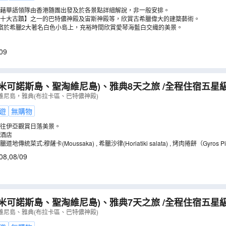
藉華語領隊由香港隨團出發及於各景點詳細解說，非一般安排。
十大古蹟】之一的巴特儂神殿及宙斯神殿等，欣賞古希臘偉大的建築藝術。
宿於希臘2大著名白色小島上，充裕時間欣賞愛琴海藍白交織的美景。
09
米可諾斯島、聖淘維尼島)、雅典8天之旅 /全程住宿五星
鮮拼盤及品嘗希臘道地傳統菜式:穆薩卡(Moussaka)/
維尼島，雅典(布拉卡區、巴特儂神殿)
落美景【稅項全包】
（
LMGIT08X
）
遊
無購物
往伊亞觀賞日落美景。
酒店
傳統菜式:穆薩卡(Moussaka) , 希臘沙律(Horiatiki salata) , 烤肉捲餅（Gyros Pi
08
,
08/09
米可諾斯島、聖淘維尼島)、雅典7天之旅 /全程住宿五星
鮮拼盤及品嘗希臘道地傳統菜式:穆薩卡(Moussaka)/
維尼島、雅典(布拉卡區、巴特儂神殿)
落美景【稅項全包】
（
LMGIE07X
）