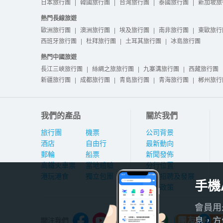
日本旅行團
|
韓國旅行團
|
台灣旅行團
|
泰國旅行團
|
新加坡旅
熱門長線旅遊
歐洲旅行團
|
澳洲旅行團
|
埃及旅行團
|
南非旅行團
|
東歐旅行
西班牙旅行團
|
杜拜旅行團
|
土耳其旅行團
|
冰島旅行團
熱門中國旅遊
長江三峽旅行團
|
絲綢之旅旅行團
|
九寨溝旅行團
|
西藏旅行團
新疆旅行團
|
成都旅行團
|
青島旅行團
|
青海旅行團
|
郴州旅行
我們的產品
關於我們
旅行團
機票
公司背景
酒店
自由行
最新動向
郵輪
船票
新聞發佈
高鐵火車票
當地體驗
分行位置
港玩港食
獨立包團
人才招聘及發展
手機
私隱政策
會員用
息，方
關注我們