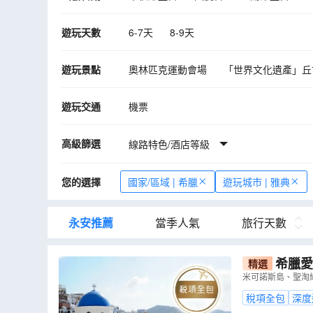
2027年05月
06月
07月
08月
遊玩天數
6-7天
8-9天
遊玩景點
奧林匹克運動會場
「世界文化遺產」丘
布拉卡區
聖淘維尼島
布拉卡區
遊玩交通
機票
高級篩選
線路特色/酒店等級
您的選擇
國家/區域 | 希臘
遊玩城市 | 雅典
永安推薦
當季人氣
旅行天數
希臘愛
精選
海鮮拼盤及品嘗希
米可諾斯島、聖淘
【稅項全包
稅項全包
深度