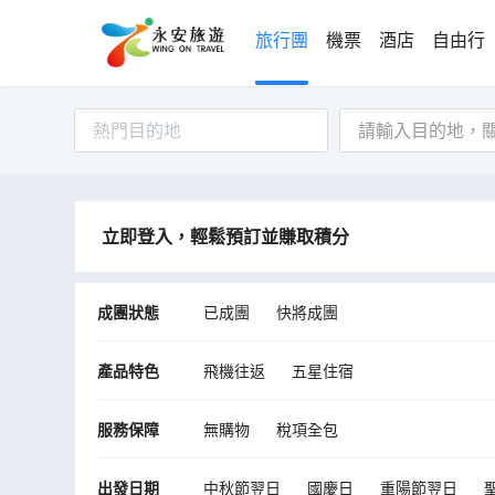
旅行團
機票
酒店
自由行
熱門目的地
立即登入，輕鬆預訂並賺取積分
成團狀態
已成團
快將成團
產品特色
飛機往返
五星住宿
服務保障
無購物
稅項全包
出發日期
中秋節翌日
國慶日
重陽節翌日