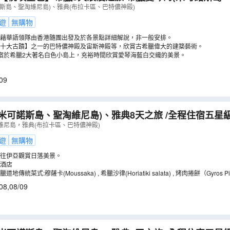
、巴特儂神殿)(LMGIO08U)
（
LMGIO08U
）
斯島、聖淘維尼島)、雅典(布拉卡區、巴特儂神殿)
遊
無購物
藉華語領隊由香港隨團出發及於各景點詳細解說，非一般安排。
十大古蹟】之一的巴特儂神殿及宙斯神殿等，欣賞古希臘偉大的建築藝術。
宿於希臘2大著名白色小島上，充裕時間欣賞愛琴海藍白交織的美景。
09
米可諾斯島、聖淘維尼島)、雅典8天之旅 /全程住宿五星
鮮拼盤及品嘗希臘道地傳統菜式:穆薩卡(Moussaka)/
維尼島，雅典(布拉卡區、巴特儂神殿)
落美景【稅項全包】
（
LMGIT08X
）
遊
無購物
往伊亞觀賞日落美景。
酒店
傳統菜式:穆薩卡(Moussaka) , 希臘沙律(Horiatiki salata) , 烤肉捲餅（Gyros Pi
08
,
08/09