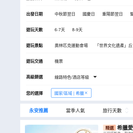
出發日期
中秋節翌日
國慶日
重陽節翌日
2027年05月
06月
07月
08月
遊玩天數
6-7天
8-9天
遊玩景點
奧林匹克運動會場
「世界文化遺產」丘
布拉卡區
聖淘維尼島
布拉卡區
遊玩交通
機票
高級篩選
線路特色/酒店等級
您的選擇
國家/區域 | 希臘
永安推薦
當季人氣
旅行天數
希臘愛
精選