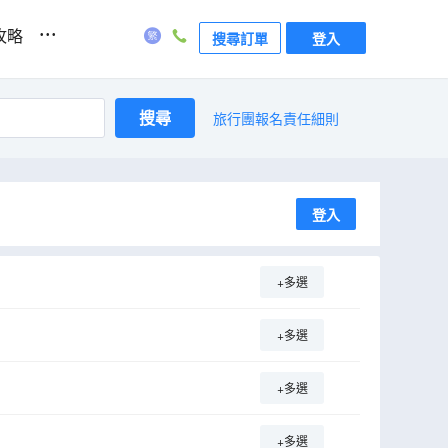
...
攻略
搜尋訂單
登入
搜尋
旅行團報名責任細則
登入
+多選
+多選
+多選
+多選