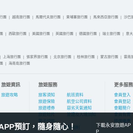
行團
|
越南旅行團
|
馬爾代夫旅行團
|
柬埔寨旅行團
|
馬來西亞旅行團
|
沙巴
團
|
西歐旅行團
|
美國旅行團
|
英國旅行團
|
德國旅行團
|
瑞士旅行團
|
意大
|
上海旅行團
|
張家界旅行團
|
北京旅行團
|
桂林旅行團
|
蒙古旅行團
|
雲南
團
|
海南島旅行團
旅遊資訊
旅遊服務
更多服務
旅遊攻略
旅客須知
航班資料
會員登入
旅遊保險
航空公司資料
會員登記
旅遊禮券
惡劣天氣通知
會籍簡介
旅遊短片
簽證及入境須知
會員有賞
電子印花
精選優惠
APP預訂，隨身隨心！
下載永安旅遊AP
旅行團報名及責任細則
P