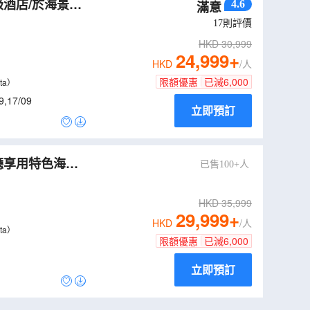
級酒店/於海景餐
4.6
滿意
安排黃昏時份前往
17
則評價
HKD
30,999
24,999
+
HKD
/人
限額優惠
已減
6,000
ta）
9
,
17/09
立即預訂
廳享用特色海鮮
已售100+人
 salata)【稅項
HKD
35,999
29,999
+
HKD
/人
ta）
限額優惠
已減
6,000
立即預訂