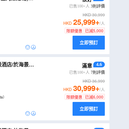
已售100+人
3
則評價
HKD
30,999
25,999
+
HKD
/人
限額優惠
已減
5,000
立即預訂
級酒店/於海景餐
4.6
滿意
安排黃昏時份前往
已售100+人
7
則評價
HKD
36,999
30,999
+
HKD
/人
限額優惠
已減
6,000
ta）
立即預訂