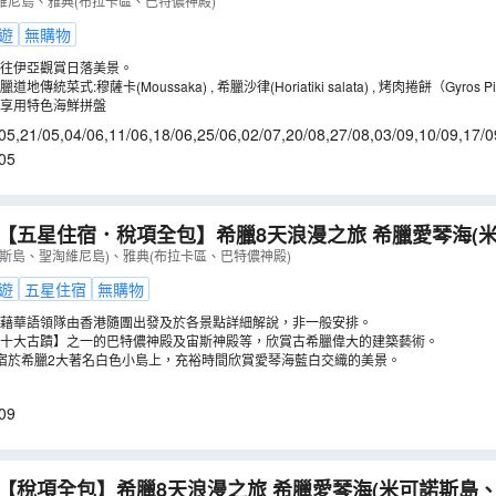
臘道地傳統菜式:穆薩卡(Moussaka) , 希臘沙律(Horiatik
維尼島、雅典(布拉卡區、巴特儂神殿)
】
（
LMGIE07U
）
遊
無購物
往伊亞觀賞日落美景。
傳統菜式:穆薩卡(Moussaka) , 希臘沙律(Horiatiki salata) , 烤肉捲餅（Gyros Pi
享用特色海鮮拼盤
05
,
21/05
,
04/06
,
11/06
,
18/06
,
25/06
,
02/07
,
20/08
,
27/08
,
03/09
,
10/09
,
17/0
05
五星住宿．稅項全包】希臘8天浪漫之旅 希臘愛琴海(米可諾斯島、聖淘
(布拉卡區、巴特儂神殿)(LMGIO08X)
（
LMGIO08X
）
斯島、聖淘維尼島)、雅典(布拉卡區、巴特儂神殿)
遊
五星住宿
無購物
藉華語領隊由香港隨團出發及於各景點詳細解說，非一般安排。
十大古蹟】之一的巴特儂神殿及宙斯神殿等，欣賞古希臘偉大的建築藝術。
宿於希臘2大著名白色小島上，充裕時間欣賞愛琴海藍白交織的美景。
09
·【稅項全包】希臘8天浪漫之旅 希臘愛琴海(米可諾斯島