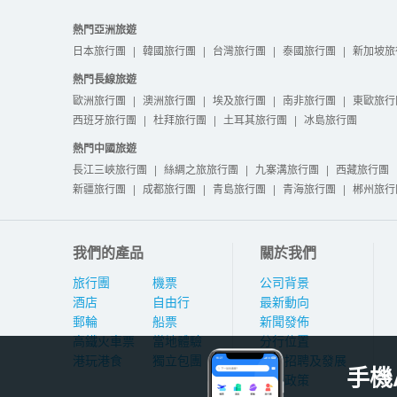
熱門亞洲旅遊
日本旅行團
|
韓國旅行團
|
台灣旅行團
|
泰國旅行團
|
新加坡旅
熱門長線旅遊
歐洲旅行團
|
澳洲旅行團
|
埃及旅行團
|
南非旅行團
|
東歐旅行
西班牙旅行團
|
杜拜旅行團
|
土耳其旅行團
|
冰島旅行團
熱門中國旅遊
長江三峽旅行團
|
絲綢之旅旅行團
|
九寨溝旅行團
|
西藏旅行團
新疆旅行團
|
成都旅行團
|
青島旅行團
|
青海旅行團
|
郴州旅行
我們的產品
關於我們
旅行團
機票
公司背景
酒店
自由行
最新動向
郵輪
船票
新聞發佈
高鐵火車票
當地體驗
分行位置
港玩港食
獨立包團
人才招聘及發展
手機
私隱政策