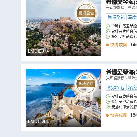
希臘愛琴海(
廳享用特色海
米可諾斯島、聖淘
伊亞觀賞日
稅項全包
深度
全程住宿五星級
安排黃昏時份前
特別安排品嘗希臘道地
快將成團
14/
LMGIE07X
希臘愛琴海(
拼盤及品嘗希臘道
米可諾斯島、聖淘
全包】
（
LM
稅項全包
深度
安排黃昏時份前
特別安排品嘗希臘道地
安排於海景餐廳
快將成團
18/
LMGIT08U