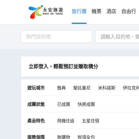
旅行團
機票
酒店
自由行
熱門目的地
立即登入，輕鬆預訂並賺取積分
遊玩城市
雅典
聖託裏尼
米科諾斯
伊拉克
成團狀態
已成團
快將成團
產品特色
飛機往返
五星住宿
服務保障
無購物
稅項全包