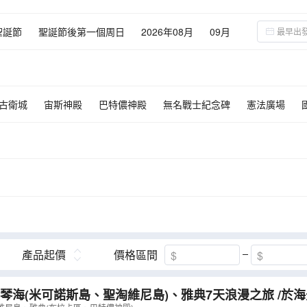
聖誕節
聖誕節後第一個周日
2026年08月
09月
09月
古衛城
宙斯神殿
巴特儂神殿
無名戰士紀念碑
憲法廣場
產品起價
價格區間
琴海(米可諾斯島、聖淘維尼島)、雅典7天浪漫之旅 /於