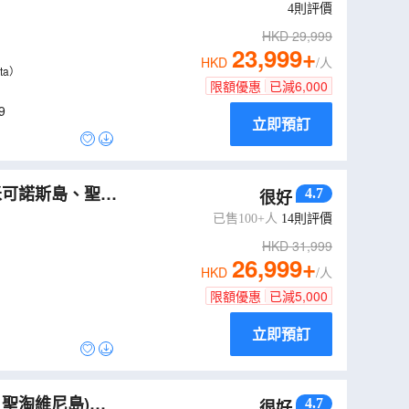
i salata)
4
則評價
HKD
29,999
23,999
+
HKD
/人
ta）
限額優惠
已減
6,000
9
立即預訂
4.7
很好
已售100+人
14
則評價
HKD
31,999
26,999
+
HKD
/人
限額優惠
已減
5,000
立即預訂
、聖淘維尼島)、
4.7
很好