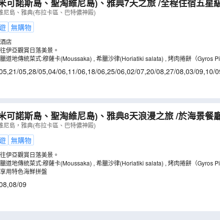
米可諾斯島、聖淘維尼島)、雅典7天之旅 /全程住宿五星
鮮拼盤及品嘗希臘道地傳統菜式:穆薩卡(Moussaka)/
維尼島、雅典(布拉卡區、巴特儂神殿)
落美景【稅項全包】
（
LMGIE07X
）
遊
無購物
酒店
往伊亞觀賞日落美景。
傳統菜式:穆薩卡(Moussaka) , 希臘沙律(Horiatiki salata) , 烤肉捲餅（Gyros Pi
05
,
21/05
,
28/05
,
04/06
,
11/06
,
18/06
,
25/06
,
02/07
,
20/08
,
27/08
,
03/09
,
10/0
米可諾斯島、聖淘維尼島)、雅典8天浪漫之旅 /於海景餐
地傳統菜式:穆薩卡(Moussaka) , 希臘沙律(Horiatiki
維尼島，雅典(布拉卡區、巴特儂神殿)
GIT08U
）
遊
無購物
往伊亞觀賞日落美景。
傳統菜式:穆薩卡(Moussaka) , 希臘沙律(Horiatiki salata) , 烤肉捲餅（Gyros Pi
享用特色海鮮拼盤
08
,
08/09