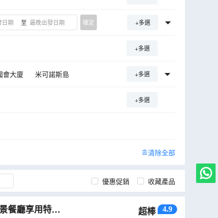
至
確定
+多選
+多選
國會大廈
米可諾斯島
+多選
+多選
清除全部
優惠促銷
收藏產品
海景餐廳享用特色
4.9
超棒