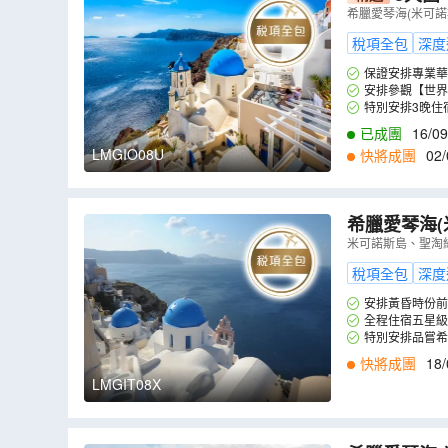
雅典(布拉卡區
希臘愛琴海(米可諾
稅項全包
深度
保證安排專業華
安排參觀【世界
特別安排3晚住
已成團
16/09
LMGIO08U
快將成團
02/
希臘愛琴海(
廳享用特色海
米可諾斯島、聖淘
伊亞觀賞日
稅項全包
深度
安排黃昏時份前
全程住宿五星級
特別安排品嘗希臘道地
快將成團
18/
LMGIT08X