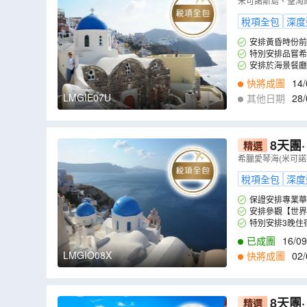
海鮮拼盤及品嘗希
米可諾斯島、聖淘
【稅項全包
稅項全包
深度
安排黃昏時份前
特別安排品嘗希臘道地
安排於海景餐廳
快將成團
14/
LMGIE07U
其他日期
28/
8天團·【
精選
維尼島)、雅典
希臘愛琴海(米可諾
稅項全包
深度
保證安排專業華
安排參觀【世界
特別安排3晚住
已成團
16/09
LMGIO08X
快將成團
02/
8天團
精選