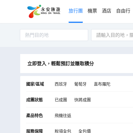
旅行團
機票
酒店
自由行
熱門目的地
立即登入，輕鬆預訂並賺取積分
國家/區域
西班牙
葡萄牙
直布羅陀
成團狀態
已成團
快將成團
產品特色
飛機往返
服務保障
稅項全包
全包價