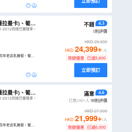
立即預訂
薩拉曼卡)、葡萄
4.3
不錯
23/12到達巴塞隆拿，
1
則評價
HKD
29,999
24,399
+
HKD
/人
、百年老店乳豬餐、葡式
限額優惠
已減
5,600
立即預訂
薩拉曼卡)、葡萄
4.6
滿意
23/12到達巴塞隆拿，
已售100+人
98
則評價
HKD
27,999
21,999
+
HKD
/人
、百年老店乳豬餐、葡式
限額優惠
已減
6,000