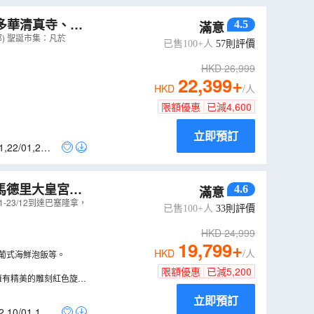
多華清真寺、聖
4.5
滿意
、安排欣賞佛蘭
) 聖誕市集：凡於
已售100+人
57
則評價
D10M
）
HKD
26,999
22,399
+
HKD
/人
限額優惠
已減
4,600
立即預訂
1
,
22/01
,
29/0
、馬德里大皇宮、
4.6
滿意
23/12到達巴塞隆拿，
已售100+人
33
則評價
HKD
24,999
19,799
+
HKD
/人
、葡式海鮮泡飯等。
限額優惠
已減
5,200
擁有精美的雕刻紅色旋轉
立即預訂
2
,
10/01
,
17/0