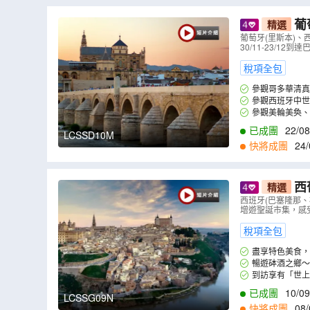
葡
精選
家族/杜麗
葡萄牙(里斯本)
30/11-23/
明哥歌舞表
稅項全包
參觀哥多華清真
參觀西班牙中世
參觀美輪美奐、
已成團
22/08
LCSSD10M
快將成團
24/
1
,
06/02
,
19/02
,
2
西
精選
藍磚/杜麗多
西班牙(巴塞隆那、
增遊聖誕市集，感
稅項全包
盡享特色美食，
暢遊砵酒之鄉～
到訪享有「世上
樓梯、整片木製書
已成團
10/09
LCSSG09N
快將成團
08/