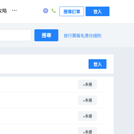
...
攻略
搜尋訂單
登入
搜尋
旅行團報名責任細則
登入
+多選
+多選
+多選
+多選