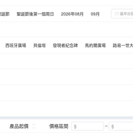
聖誕節
聖誕節後第一個周日
2026年08月
09月
02月
03月
西班牙廣場
貝倫塔
發現者紀念碑
馬約爾廣場
路易一世
麗多中世紀古城
葡撻專門店
太陽門廣場
馬德里大皇宮
哥多
波圖
佛蘭明哥歌舞
產品起價
價格區間