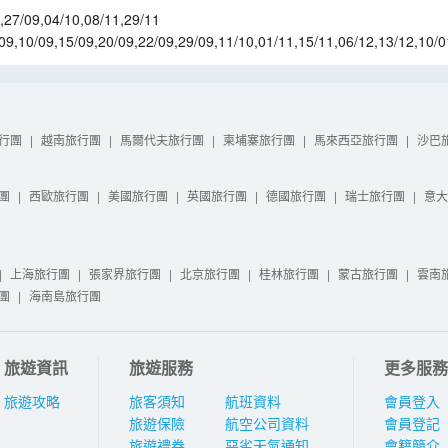
,
27/09
,
04/10
,
08/11
,
29/11
09
,
10/09
,
15/09
,
20/09
,
22/09
,
29/09
,
11/10
,
01/11
,
15/11
,
06/12
,
13/12
,
10/0
4/03
,
22/03
行團
|
越南旅行團
|
馬爾代夫旅行團
|
柬埔寨旅行團
|
馬來西亞旅行團
|
沙巴
團
|
西歐旅行團
|
美國旅行團
|
英國旅行團
|
德國旅行團
|
瑞士旅行團
|
意大
|
上海旅行團
|
張家界旅行團
|
北京旅行團
|
桂林旅行團
|
蒙古旅行團
|
雲南
團
|
海南島旅行團
旅遊資訊
旅遊服務
更多服務
旅遊攻略
旅客須知
航班資料
會員登入
旅遊保險
航空公司資料
會員登記
旅遊禮券
惡劣天氣通知
會籍簡介