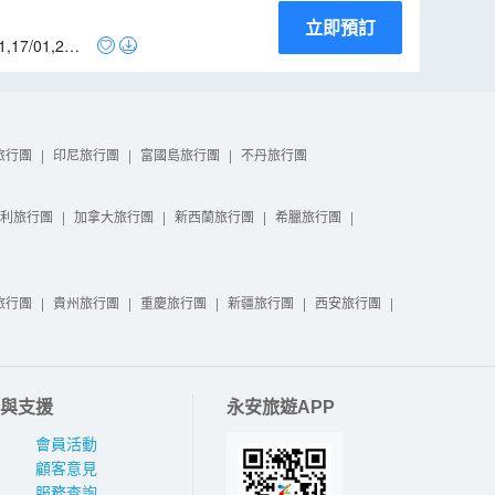
立即預訂
1
,
17/01
,
21/0
旅行團
|
印尼旅行團
|
富國島旅行團
|
不丹旅行團
利旅行團
|
加拿大旅行團
|
新西蘭旅行團
|
希臘旅行團
|
旅行團
|
貴州旅行團
|
重慶旅行團
|
新疆旅行團
|
西安旅行團
|
與支援
永安旅遊APP
會員活動
顧客意見
服務查詢