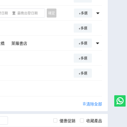
至
確定
+多選
+多選
大橋
萊羅書店
+多選
華
大皇宮
哥多華清真寺
+多選
+多選
清除全部
優惠促銷
收藏產品