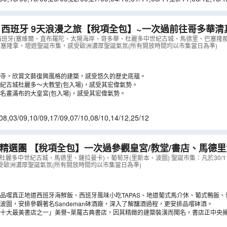
7/03
,
14/03
,
22/03
西班牙 9天浪漫之旅【稅項全包】~一次過前往哥多華清
、馬德里大皇宮、参觀白色山城、塞哥納亞古城遊、安排
、西班牙(塞維爾、直布羅陀、太陽海岸、哥多華、杜麗多中世紀古城、馬德里、巴塞隆那
12到達巴塞隆拿，增遊聖誕市集，感受歐洲濃厚聖誕氣氛(所有開放時間均以市集當日為準)
道晚餐、品嚐海鮮飯、牛尾餐、小吃TAPS
（
LCSSD09M
寺，欣賞文藝復興風格的建築，感受悠久的歷史底蘊。
紀古城杜麗多～大教堂(包入場)，感受其宏偉氣勢。
名畫滿布的大皇宮(包入場)，感受其宏偉氣勢。
08
,
03/09
,
10/09
,
17/09
,
07/10
,
08/10
,
14/12
,
25/12
天精選團 【稅項全包】一次過參觀皇宮/教堂/書店、馬德里
家族大教堂、萊羅古典書店
（
LCSSG08N
）
杜麗多中世紀古城、馬德里、薩拉曼卡)、葡萄牙(里斯本、波圖) 聖誕市集：凡於30/11-
受歐洲濃厚聖誕氣氛(所有開放時間均以市集當日為準)
品嚐真正地道西班牙海鮮飯、西班牙風味小吃TAPAS、地道葡式馬介休、葡式鴨飯
波圖，安排參觀著名Sandeman砵酒廠，深入了解釀酒過程，更安排品嚐砵酒。
十大最美書店之一」美譽~萊羅古典書店，因其精緻的建築裝潢而聞名，書店正中央
牆及五彩玻璃的天窗，是必影的打卡熱點。