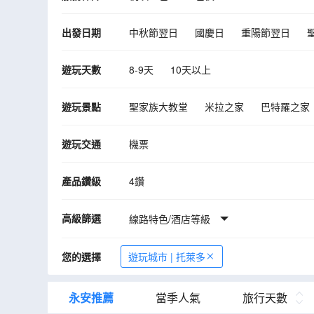
出發日期
中秋節翌日
國慶日
重陽節翌日
10月
11月
12月
2027年01月
遊玩天數
8-9天
10天以上
遊玩景點
聖家族大教堂
米拉之家
巴特羅之家
Teatro Flamenco Madrid
大教堂
杜
遊玩交通
機票
里斯本
塞維爾
馬德里
薩拉曼卡
產品鑽級
4鑽
高級篩選
線路特色/酒店等級
您的選擇
遊玩城市 | 托萊多
永安推薦
當季人氣
旅行天數