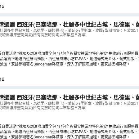
12
精選團 西班牙(巴塞隆那、杜麗多中世紀古城、馬德里、
波圖)【全包價】
（
LCSWG08N
）
杜麗多中世紀古城、馬德里、薩拉曼卡)、葡萄牙(里斯本、波圖) 聖誕市集：凡於30/11-
受歐洲濃厚聖誕氣氛(所有開放時間均以市集當日為準)
設自費活動 *稅項及燃油附加費全包 *已包全程餐食連當地特色美食*免收旅行團服務費
品嚐真正地道西班牙海鮮飯、西班牙風味小吃TAPAS、地道葡式馬介休、葡式鴨飯
安排欣賞佛蘭明哥歌舞表演連地道晚餐(包飲品一杯)，大快朵頤!
波圖，安排參觀著名Sandeman砵酒廠，深入了解釀酒過程，更安排品嚐砵酒。
12
精選團 西班牙(巴塞隆那、杜麗多中世紀古城、馬德里、
波圖)【全包價】
（
LCSWG09N
）
杜麗多中世紀古城、馬德里、薩拉曼卡)、葡萄牙(里斯本、波圖) 聖誕市集：凡於30/11-
受歐洲濃厚聖誕氣氛(所有開放時間均以市集當日為準)
設自費活動 *稅項及燃油附加費全包 *已包全程餐食連當地特色美食*免收旅行團服務費
品嚐真正地道西班牙海鮮飯、西班牙風味小吃TAPAS、地道葡式馬介休、葡式鴨飯
安排欣賞佛蘭明哥歌舞表演連地道晚餐(包飲品一杯)，大快朵頤!
波圖，安排參觀著名Sandeman砵酒廠，深入了解釀酒過程，更安排品嚐砵酒。