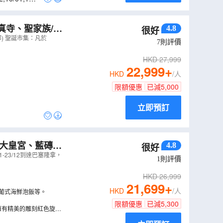
真寺、聖家族/杜
4.8
很好
欣賞佛蘭明哥歌
) 聖誕市集：凡於
7
則評價
）
HKD
27,999
22,999
+
HKD
/人
限額優惠
已減
5,000
立即預訂
大皇宮、藍磚/
4.8
很好
23/12到達巴塞隆拿，
1
則評價
HKD
26,999
21,699
+
HKD
/人
、葡式海鮮泡飯等。
限額優惠
已減
5,300
擁有精美的雕刻紅色旋轉