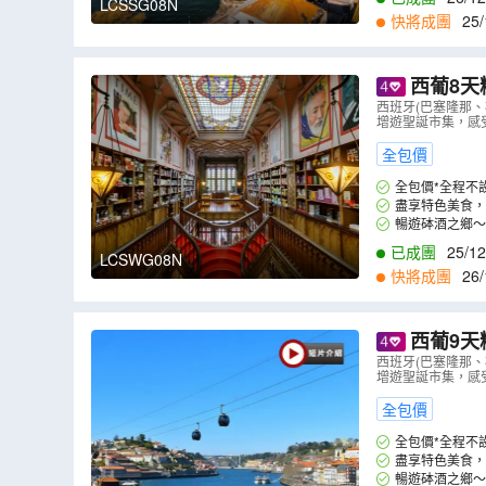
LCSSG08N
快將成團
25/
西葡8天
牙(里斯本、
西班牙(巴塞隆那、
增遊聖誕市集，感
全包價
全包價*全程不
盡享特色美食，
海鮮泡飯等﹔特別
暢遊砵酒之鄉～
已成團
25/12
LCSWG08N
快將成團
26/
西葡9天
牙(里斯本、
西班牙(巴塞隆那、
增遊聖誕市集，感
全包價
全包價*全程不
盡享特色美食，
海鮮泡飯等﹔特別
暢遊砵酒之鄉～