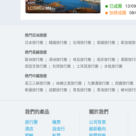
已成團
13/09
LCSWG09N
快將成團
08/
2
,
28/02
,
07/03
,
1
熱門亞洲旅遊
日本旅行團
|
韓國旅行團
|
台灣旅行團
|
泰國旅行團
|
新加坡旅
熱門長線旅遊
歐洲旅行團
|
澳洲旅行團
|
埃及旅行團
|
南非旅行團
|
東歐旅行
西班牙旅行團
|
杜拜旅行團
|
土耳其旅行團
|
冰島旅行團
熱門中國旅遊
長江三峽旅行團
|
絲綢之旅旅行團
|
九寨溝旅行團
|
西藏旅行團
新疆旅行團
|
成都旅行團
|
青島旅行團
|
青海旅行團
|
郴州旅行
我們的產品
關於我們
旅行團
機票
公司背景
酒店
自由行
最新動向
郵輪
船票
新聞發佈