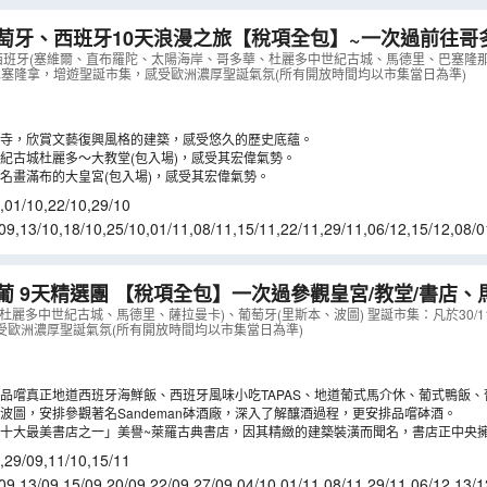
萄牙、西班牙10天浪漫之旅【稅項全包】~一次過前往哥
多大教堂、馬德里大皇宮、参觀白色山城、塞哥納亞古城遊
、西班牙(塞維爾、直布羅陀、太陽海岸、哥多華、杜麗多中世紀古城、馬德里、巴塞隆那
12到達巴塞隆拿，增遊聖誕市集，感受歐洲濃厚聖誕氣氛(所有開放時間均以市集當日為準)
演連地道晚餐、品嚐海鮮飯、牛尾餐、小吃TAPS
（
LCSS
寺，欣賞文藝復興風格的建築，感受悠久的歷史底蘊。
紀古城杜麗多～大教堂(包入場)，感受其宏偉氣勢。
名畫滿布的大皇宮(包入場)，感受其宏偉氣勢。
,
01/10
,
22/10
,
29/10
09
,
13/10
,
18/10
,
25/10
,
01/11
,
08/11
,
15/11
,
22/11
,
29/11
,
06/12
,
15/12
,
08/0
6/02
,
05/03
,
12/03
,
23/03
葡 9天精選團 【稅項全包】一次過參觀皇宮/教堂/書店
/聖家族大教堂、萊羅古典書店
（
LCSSG09N
）
杜麗多中世紀古城、馬德里、薩拉曼卡)、葡萄牙(里斯本、波圖) 聖誕市集：凡於30/11-
受歐洲濃厚聖誕氣氛(所有開放時間均以市集當日為準)
品嚐真正地道西班牙海鮮飯、西班牙風味小吃TAPAS、地道葡式馬介休、葡式鴨飯
波圖，安排參觀著名Sandeman砵酒廠，深入了解釀酒過程，更安排品嚐砵酒。
十大最美書店之一」美譽~萊羅古典書店，因其精緻的建築裝潢而聞名，書店正中央
牆及五彩玻璃的天窗，是必影的打卡熱點。
,
29/09
,
11/10
,
15/11
09
,
13/09
,
15/09
,
20/09
,
22/09
,
27/09
,
04/10
,
01/11
,
08/11
,
29/11
,
06/12
,
13/1