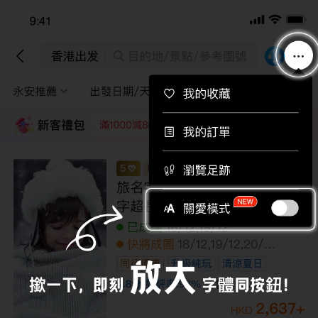
下載APP即送總值$710旅行團優惠券！
下載
香港出發
目的地/景點/參考團號
永安推薦
出發日期/天數
途徑景點
篩選
新客禮包
領取
每位即減220
每位即減160
每位即減120
每位即
【巴西嘉年華冠軍賽巡遊2027】南美洲三
國 17天狂野之旅 里約熱內盧、巴西嘉年華
冠軍賽巡遊、伊瓜蘇大瀑布、馬古高森
林、利瑪、印加古都「庫斯科」、馬丘比
已成團
02/02
丘古城、納斯卡神秘線條、保加區【全包
全包價
無購物
價】
159,999
+
HKD
189,999
HKD
/人
LUUIB17EL
限額優惠
已減
30000
到底啦