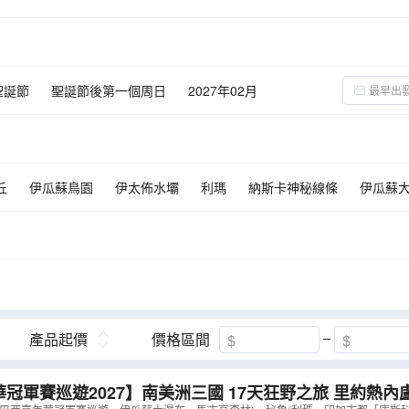
聖誕節
聖誕節後第一個周日
2027年02月
丘
伊瓜蘇鳥園
伊太佈水壩
利瑪
納斯卡神秘線條
伊瓜蘇
產品起價
價格區間
賽巡遊2027】南美洲三國 17天狂野之旅 里約熱內盧、巴西嘉年華