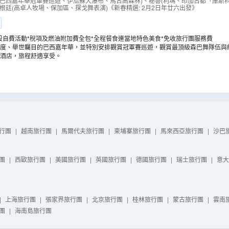
、伊瓜蘇大瀑布、馬古高森林、利瑪、印加古都「庫斯科
、巴西嘉年華冠軍賽巡遊、伊瓜蘇大瀑布、馬古高森林)、秘魯(利瑪、印加古都「庫斯
根廷(高卓人牧場、保加區、探戈舞表演)《新春精選: 2月2日年廿六出發》
神秘線條、保加區【全包價】
（
LUUIB17EL
）
設自費活動*稅項及燃油附加費全包*全程餐食連當地特色美食*免收旅行團服務費
度、舉世矚目的巴西嘉年華，並特別安排觀賞冠軍賽巡遊，觀賞最頂級森巴舞隊伍與
酒店，旅程舒適享受。
行團
|
越南旅行團
|
馬爾代夫旅行團
|
柬埔寨旅行團
|
馬來西亞旅行團
|
沙巴
團
|
西歐旅行團
|
美國旅行團
|
英國旅行團
|
德國旅行團
|
瑞士旅行團
|
意大
|
上海旅行團
|
張家界旅行團
|
北京旅行團
|
桂林旅行團
|
蒙古旅行團
|
雲南
團
|
海南島旅行團