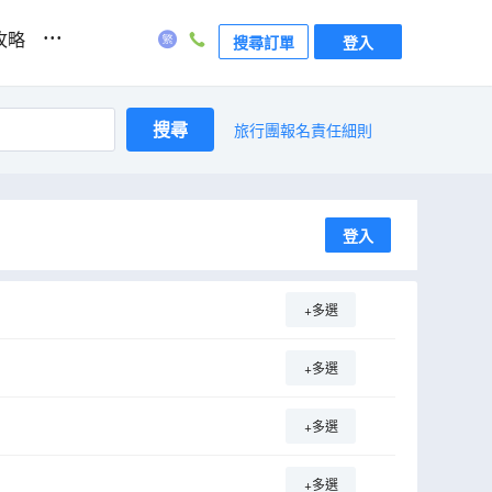
...
攻略
搜尋訂單
登入
搜尋
旅行團報名責任細則
登入
+多選
+多選
+多選
+多選