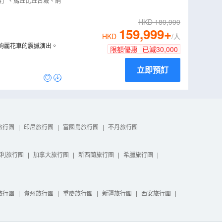
」、馬丘比丘古
科」、馬丘比丘古城、納
HKD
189,999
159,999
+
HKD
/人
絢麗花車的震撼演出。
限額優惠
已減
30,000
立即預訂
旅行團
|
印尼旅行團
|
富國島旅行團
|
不丹旅行團
利旅行團
|
加拿大旅行團
|
新西蘭旅行團
|
希臘旅行團
|
旅行團
|
貴州旅行團
|
重慶旅行團
|
新疆旅行團
|
西安旅行團
|