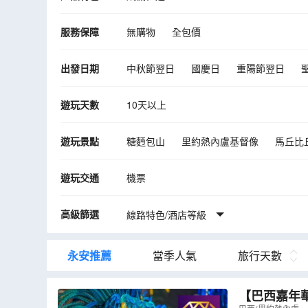
服務保障
無購物
全包價
出發日期
中秋節翌日
國慶日
重陽節翌日
遊玩天數
10天以上
遊玩景點
糖麪包山
里約熱內盧基督像
馬丘比
「森巴狂熱、舞動全城」巴西嘉年華
遊玩交通
機票
高級篩選
線路特色/酒店等級
永安推薦
當季人氣
旅行天數
【巴西嘉年華冠軍