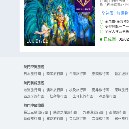
冠軍賽巡遊
巴西(里約熱內盧
斯卡神秘線條)、阿
城、納斯卡
全包價
無購物
全包價*全程不
安排參觀一年一
全程入住五星級
已成團
02/02
LUUIB17EL
熱門亞洲旅遊
日本旅行團
|
韓國旅行團
|
台灣旅行團
|
泰國旅行團
|
新加坡旅
熱門長線旅遊
歐洲旅行團
|
澳洲旅行團
|
埃及旅行團
|
南非旅行團
|
東歐旅行
西班牙旅行團
|
杜拜旅行團
|
土耳其旅行團
|
冰島旅行團
熱門中國旅遊
長江三峽旅行團
|
絲綢之旅旅行團
|
九寨溝旅行團
|
西藏旅行團
新疆旅行團
|
成都旅行團
|
青島旅行團
|
青海旅行團
|
郴州旅行