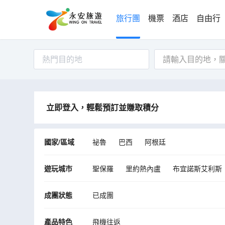
旅行團
機票
酒店
自由行
熱門目的地
立即登入，輕鬆預訂並賺取積分
國家/區域
祕魯
巴西
阿根廷
遊玩城市
聖保羅
里約熱內盧
布宜諾斯艾利斯
成團狀態
已成團
產品特色
飛機往返