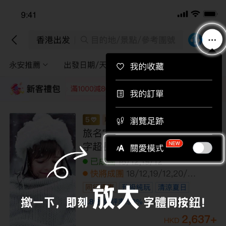
下載APP即送總值$710旅行團優惠券！
下載
香港出發
目的地/景點/參考團號
永安推薦
出發日期/天數
途徑景點
篩選
新客禮包
領取
每位即減220
每位即減160
每位即減120
每位即
【巴西嘉年華冠軍賽巡遊2027】南美洲三
國 17天狂野之旅 里約熱內盧、巴西嘉年華
冠軍賽巡遊、伊瓜蘇大瀑布、馬古高森
林、利瑪、印加古都「庫斯科」、馬丘比
已成團
02/02
丘古城、納斯卡神秘線條、保加區【全包
全包價
無購物
價】
159,999
+
HKD
189,999
HKD
/人
LUUIB17EL
限額優惠
已減
30000
到底啦