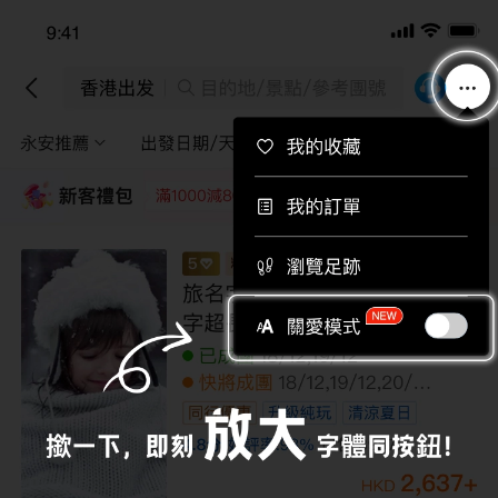
下載APP即送總值$710旅行團優惠券！
下載
香港出發
目的地/景點/參考團號
永安推薦
出發日期/天數
途徑景點
篩選
新客禮包
領取
每位即減220
每位即減160
每位即減120
每位即
波蘭(克拉科夫、華沙) + 波羅的
精選
海(立陶宛、拉脫維亞、愛沙尼亞) +芬蘭
(赫爾辛基)深度探索中世紀古跡之旅10天
團
已成團
07/09,24/09
快將成團
27/08,03/09,10/09,14/09,17/09,2
1/09,22/09,28/09,08/10,15/10,22/10,29/10,0
全包價
無購物
5/11,12/11,17/11,19/11,26/11,07/01,14/01,21/01
4.6
分
好評率:
91
%
已售
100+
人
25,399
+
HKD
29,999
HKD
/人
LCNWO10N
限額優惠
已減
4600