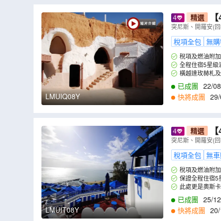
【
精選
大戰Star
突尼斯、開羅安(回
程午、晚餐
稅項全包
無購
稅項及燃油附加
全程住宿5星級
橫越達玫赫札及闖
已成團
22/08
LMUIQ08Y
快將成團
29/
2
,
20/02
,
27/02
,
0
【
精選
大戰Star
突尼斯、開羅安(回
程午、晚餐
稅項全包
無車
稅項及燃油附加
保證全程住宿5
此處更是奧斯卡得獎
已成團
25/12
LMUIT08Y
快將成團
20/