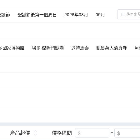
聖誕節
聖誕節後第一個周日
2026年08月
09月
02月
03月
04月
05月
06月
多國家博物館
埃爾·傑姆鬥獸場
邁特馬泰
凱魯萬大清真寺
阿
突尼斯
哈瑪麥德
蘇斯
吐澤
吐澤
民俗博物館
產品起價
價格區間