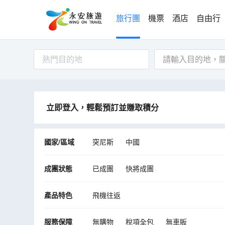
旅行團
機票
酒店
自由行
熱門目的地
立即登入，輕鬆預訂並賺取積分
國家/區域
突尼斯
中國
成團狀態
已成團
快將成團
產品特色
飛機往返
服務保障
無購物
稅項全包
無車販