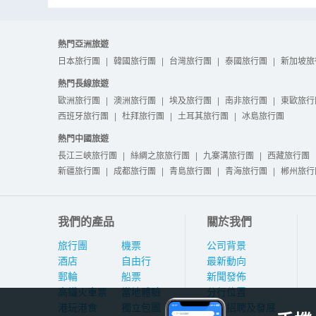
熱門亞洲旅遊
日本旅行團
|
韓國旅行團
|
台灣旅行團
|
泰國旅行團
|
新加坡旅
熱門長線旅遊
歐洲旅行團
|
澳洲旅行團
|
埃及旅行團
|
南非旅行團
|
東歐旅行
西班牙旅行團
|
杜拜旅行團
|
土耳其旅行團
|
冰島旅行團
熱門中國旅遊
長江三峽旅行團
|
絲綢之旅旅行團
|
九寨溝旅行團
|
西藏旅行團
新疆旅行團
|
成都旅行團
|
青島旅行團
|
青海旅行團
|
郴州旅行
我們的產品
關於我們
旅行團
機票
公司背景
酒店
自由行
最新動向
郵輪
船票
新聞發佈
高鐵火車票
當地體驗
分行位置
港玩港食
獨立包團
人才招聘及發展