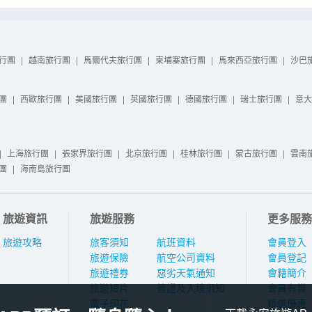
行團
|
越南旅行團
|
馬爾代夫旅行團
|
柬埔寨旅行團
|
馬來西亞旅行團
|
沙巴
團
|
西歐旅行團
|
美國旅行團
|
英國旅行團
|
德國旅行團
|
瑞士旅行團
|
意大
|
上海旅行團
|
張家界旅行團
|
北京旅行團
|
桂林旅行團
|
蒙古旅行團
|
雲南
團
|
海南島旅行團
旅遊資訊
旅遊服務
更多服務
旅遊攻略
旅客須知
航班資料
會員登入
旅遊保險
航空公司資料
會員登記
旅遊禮券
惡劣天氣通知
會籍簡介
旅遊短片
簽證及入境須知
會員有賞
電子印花
精選優惠