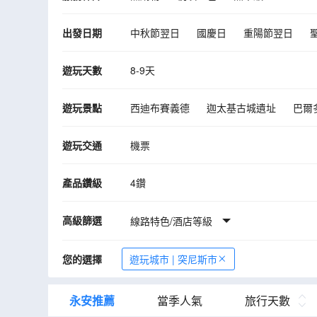
出發日期
中秋節翌日
國慶日
重陽節翌日
10月
11月
12月
2027年01月
遊玩天數
8-9天
遊玩景點
西迪布賽義德
迦太基古城遺址
巴爾
傑裏德大鹽湖
開羅安
伊利捷古城
遊玩交通
機票
產品鑽級
4鑽
高級篩選
線路特色/酒店等級
您的選擇
遊玩城市 | 突尼斯市
永安推薦
當季人氣
旅行天數