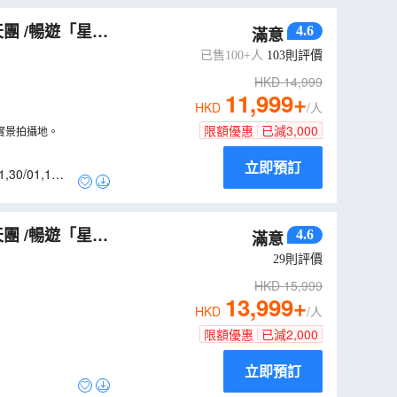
團 /暢遊「星球
4.6
滿意
西迪布塞伊德/全
已售100+人
103
則評價
HKD
14,999
11,999
+
HKD
/人
限額優惠
已減
3,000
的實景拍攝地。
立即預訂
1
,
30/01
,
13/0
團 /暢遊「星球
4.6
滿意
西迪布塞伊德/全
29
則評價
HKD
15,999
13,999
+
HKD
/人
限額優惠
已減
2,000
立即預訂