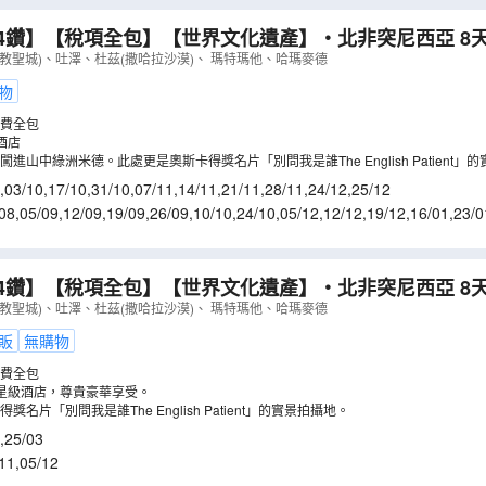
4鑽】【稅項全包】【世界文化遺產】‧北非突尼西亞 8天
 Wars」實景拍攝地～瑪特瑪他/暢遊地中海藍天白屋風情～
教聖城)、吐澤、杜茲(撒哈拉沙漠)、 瑪特瑪他、哈瑪麥德
包享用蒸餾水
（
LMUIQ08Y
）
物
費全包
酒店
進山中綠洲米德。此處更是奧斯卡得獎名片「別問我是誰The English Patient」
,
03/10
,
17/10
,
31/10
,
07/11
,
14/11
,
21/11
,
28/11
,
24/12
,
25/12
08
,
05/09
,
12/09
,
19/09
,
26/09
,
10/10
,
24/10
,
05/12
,
12/12
,
19/12
,
16/01
,
23/0
6/03
,
13/03
,
20/03
,
28/03
4鑽】【稅項全包】【世界文化遺產】‧北非突尼西亞 8天
 Wars」實景拍攝地～瑪特瑪他/暢遊地中海藍天白屋風情～
教聖城)、吐澤、杜茲(撒哈拉沙漠)、 瑪特瑪他、哈瑪麥德
包享用蒸餾水
（
LMUIT08Y
）
販
無購物
費全包
星級酒店，尊貴豪華享受。
名片「別問我是誰The English Patient」的實景拍攝地。
,
25/03
11
,
05/12