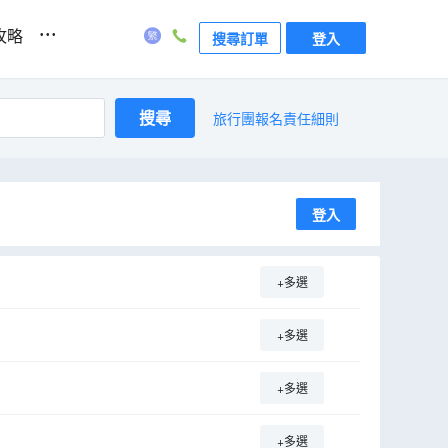
...
攻略
搜尋訂單
登入
搜尋
旅行團報名責任細則
登入
+多選
+多選
+多選
+多選