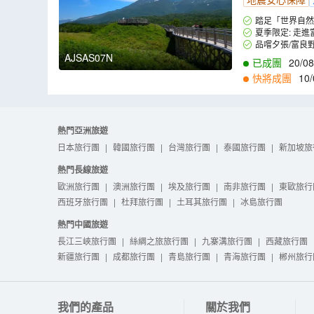
踏足「世界自然
險峻山嶽地帶、原
夏季限定: 走
美景。
藍色湖水；到訪美瑛
品嚐夕張/富良野
5分鐘)。(註3,4)
AJSAS07N
已成團
20/08
快將成團
10/
熱門亞洲旅遊
日本旅行團
|
韓國旅行團
|
台灣旅行團
|
泰國旅行團
|
新加坡旅
熱門長線旅遊
歐洲旅行團
|
澳洲旅行團
|
埃及旅行團
|
南非旅行團
|
東歐旅行
西班牙旅行團
|
杜拜旅行團
|
土耳其旅行團
|
冰島旅行團
熱門中國旅遊
長江三峽旅行團
|
絲綢之旅旅行團
|
九寨溝旅行團
|
西藏旅行團
新疆旅行團
|
成都旅行團
|
青島旅行團
|
青海旅行團
|
郴州旅行
我們的產品
關於我們