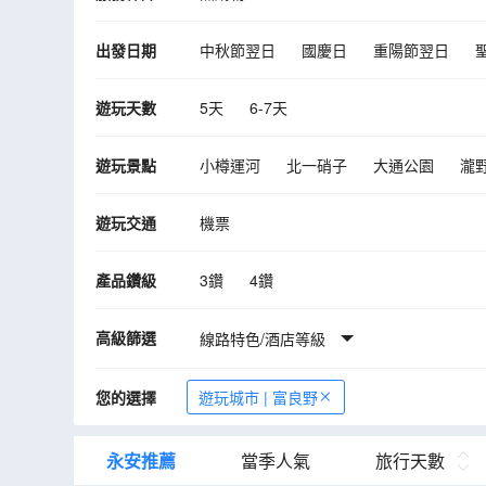
出發日期
中秋節翌日
國慶日
重陽節翌日
遊玩天數
5天
6-7天
遊玩景點
小樽運河
北一硝子
大通公園
瀧
青池
摩周湖
硫磺山
支笏湖
千
遊玩交通
機票
佐呂間湖觀景台
黃金岬
北見薄荷紀
屈斜路湖
十勝牧場の家~牧羊犬綿羊Sh
產品鑽級
3鑽
4鑽
高級篩選
線路特色/酒店等級
您的選擇
遊玩城市 | 富良野
永安推薦
當季人氣
旅行天數