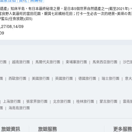
遺產」知床半島，有日本最終秘境之譽，是日本5個世界自然遺產之一(截至2021年)
始的海陸景色，更有奇岩、飛瀑等壯麗奇景。更深入西北部的知床五湖，漫步800 公
進富良野人氣最旺的富田花園，觀賞七彩繽紛花田；打卡一生必去一次的絕景~美瑛の
四季彩の丘，細心安排乘坐四季彩Norocco號觀光車(拖拉機巴士)遊覽，以最佳路線
蜜瓜(任食放題)(註5)
,
27/08
,
14/09
09
行團
|
越南旅行團
|
馬爾代夫旅行團
|
柬埔寨旅行團
|
馬來西亞旅行團
|
沙巴
團
|
西歐旅行團
|
美國旅行團
|
英國旅行團
|
德國旅行團
|
瑞士旅行團
|
意大
|
上海旅行團
|
張家界旅行團
|
北京旅行團
|
桂林旅行團
|
蒙古旅行團
|
雲南
團
|
海南島旅行團
旅遊資訊
旅遊服務
更多服務