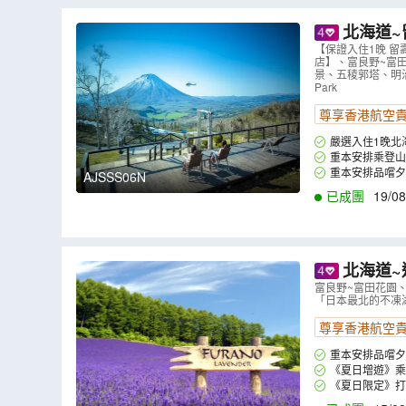
北海道~留壽都
丘(包乘坐四
【保證入住1晚 留
店】、富良野~富田
景、積丹半島
景、五稜郭塔、明治
Park
尊享香港航空
嚴選入住1晚北
擁有豐富的大自然
重本安排乘登山
園，一年四季都提供
印留念。住客更可
重本安排品嚐夕
AJSSS06N
質據說還有美肌作用
已成團
19/08
北海道~
彩Norocc
富良野~富田花園、美
「日本最北的不凍湖
三文魚故鄉
尊享香港航空
重本安排品嚐夕
《夏日增遊》乘坐
《夏日限定》打
斯菊、向日葵、七