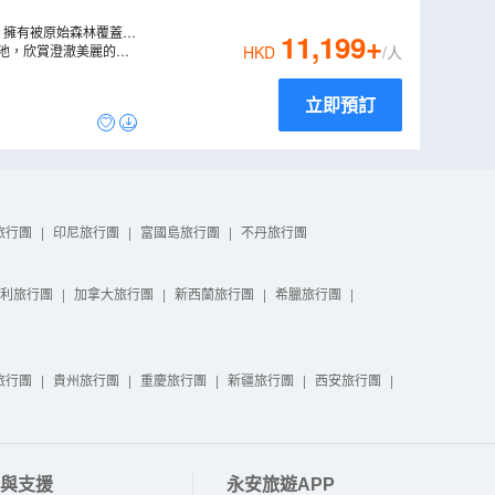
，擁有被原始森林覆蓋的
11,199
+
尺長的木製高架路上眺望
青池，欣賞澄澈美麗的鈷
HKD
/人
在廣闊的花田中巡遊(約1
立即預訂
旅行團
|
印尼旅行團
|
富國島旅行團
|
不丹旅行團
利旅行團
|
加拿大旅行團
|
新西蘭旅行團
|
希臘旅行團
|
旅行團
|
貴州旅行團
|
重慶旅行團
|
新疆旅行團
|
西安旅行團
|
與支援
永安旅遊APP