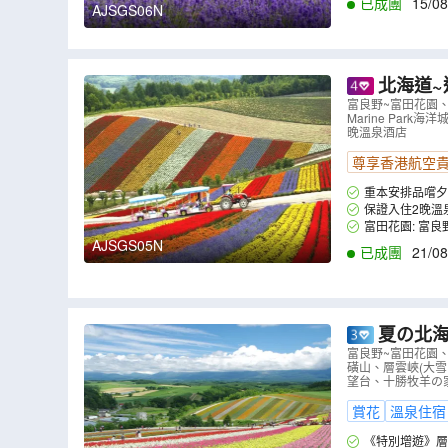
已成團
15/08
AJSGS06N
北海道~
~四季彩の丘
富良野~富田花園、
Marine Par
夏日花田)
（
晚溫泉酒店
尊享香港航空
重本安排品嚐夕
保證入住2晚溫
富田花園: 富
不間斷。
AJSGS05N
已成團
21/08
夏の北海道 擁抱自然7
(包乘坐四季
富良野~富田花園、
磺山、層雲峽(大
層雲峽(大雪
望台、十勝牧羊の家
賞花
溫泉住宿
《特別增遊》層雲