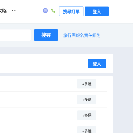
...
攻略
搜尋訂單
登入
搜尋
旅行團報名責任細則
登入
+多選
+多選
+多選
+多選