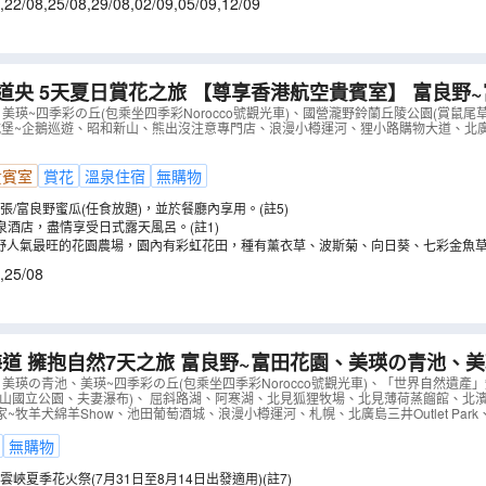
,
22/08
,
25/08
,
29/08
,
02/09
,
05/09
,
12/09
道央 5天夏日賞花之旅 【尊享香港航空貴賓室】 富良野
(包乘坐四季彩Norocco號觀光車)、國營瀧野鈴蘭丘陵
美瑛~四季彩の丘(包乘坐四季彩Norocco號觀光車)、國營瀧野鈴蘭丘陵公園(賞鼠尾
k海洋城堡~企鵝巡遊、昭和新山、熊出沒注意專門店、浪漫小樽運河、狸小路購物大道、北廣島三井
AJSGS05N
）
貴賓室
賞花
溫泉住宿
無購物
張/富良野蜜瓜(任食放題)，並於餐廳內享用。(註5)
泉酒店，盡情享受日式露天風呂。(註1)
良野人氣最旺的花園農場，園內有彩虹花田，種有薰衣草、波斯菊、向日葵、七彩金魚
,
25/08
天之旅 富良野~富田花園、美瑛の青池、美瑛~四季彩の丘
彩Norocco號觀光車)、「世界自然遺產」知床半島~知
美瑛の青池、美瑛~四季彩の丘(包乘坐四季彩Norocco號觀光車)、「世界自然遺產
雪山國立公園、夫妻瀑布)、 屈斜路湖、阿寒湖、北見狐狸牧場、北見薄荷蒸餾館、北
山國立公園、夫妻瀑布)
（
AJSLS07N
）
~牧羊犬綿羊Show、池田葡萄酒城、浪漫小樽運河、札幌、北廣島三井Outlet Par
無購物
峽夏季花火祭(7月31日至8月14日出發適用)(註7)