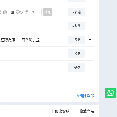
至
確定
+多選
+多選
森紅磚倉庫
四季彩之丘
+多選
北國馬場主題公園
銀河瀑布
+多選
天都山展望台
洞爺湖展望台
+多選
清除全部
優惠促銷
收藏產品