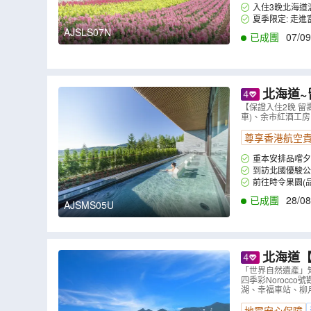
入住3晚北海道
餐廳內享用。(註6)
夏季限定: 走
藍色湖水；到訪美瑛
AJSLS07N
已成團
07/09
5分鐘)。(註3,4)
北海道~留
園、美瑛~四
【保證入住2晚 留
車)、余市紅酒工房
園、浪漫小
尊享香港航空
重本安排品嚐夕
到訪北國優駿公
2)
前往時令果園(品
已成團
28/08
AJSMS05U
北海道【知床
床瀑布、知
「世界自然遺產」
四季彩Norocc
の丘(包乘坐四
湖、幸福車站、柳月
地震安心保障