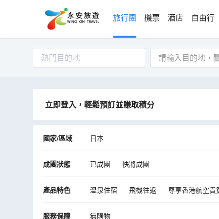
旅行團
機票
酒店
自由行
熱門目的地
立即登入，輕鬆預訂並賺取積分
國家/區域
日本
成團狀態
已成團
快將成團
產品特色
溫泉住宿
飛機往返
尊享香港航空貴
服務保障
無購物