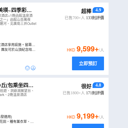
4.9
超棒
」函館山百萬夜
溫泉酒店+1晚函館溫泉酒
已售700+人
133
則評價
景之一」函館山百萬夜
、北廣島三井Outlet
於酒店享用設施。留壽都
9,599
+
、大型室內及戶外水上樂
，團友可於山頂紀念咭押
HKD
/人
群山及滿天繁星，溫泉泉
立即預訂
の丘(包乘坐四季
4.8
很好
爺湖展望台、千歲
~企鵝巡遊、洞爺湖展望台、
已售1800+人
171
則評價
rk、2晚溫泉酒店
9,199
+
出發適用)
HKD
/人
虹花田，種有薰衣草、波