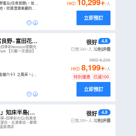
10,299
+
野蜜瓜(任食放題)，並於
HKD
/人
青池，欣賞澄澈美麗的鈷
在廣闊的花田中巡遊(約1
立即預訂
4.8
很好
工房、北國優駿公
季彩Norocco號觀光
已售500+人
32
則評價
ark 【只搬一次酒店】
HKD
8,299
8,199
+
HKD
/人
金鎗六十》之風采。(註
特別優惠
已減
100
立即預訂
4.8
很好
、美瑛~四季彩
瑛~四季彩の丘(包乘坐
已售200+人
32
則評價
湖展望台、北濱車站、摩周
呂溫泉酒店