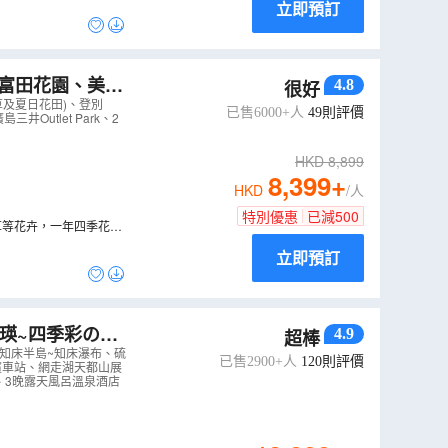
立即預訂
~富田花園、美瑛
4.8
很好
公園(賞鼠尾草及
草及夏日花田)、登別
已售6000+人
49
則評價
Outlet Park、2
HKD
8,899
8,399
+
HKD
/人
特別優惠
已減
500
草等花卉，一年四季花季
立即預訂
4.9
超棒
床瀑布、硫磺山、
」知床半島~知床瀑布、硫
已售2900+人
120
則評價
濱車站、網走湖天都山展
k、3晚露天風呂溫泉酒店