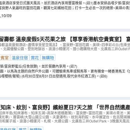
溫泉酒店享受日式露天風呂，並於酒店內享用豐富晚餐。(註1)重本安排品嚐夕張/富良
進富良野人氣最旺的富田花園，觀賞七彩繽紛花田；打卡一生必去一次的絕景~美瑛の
四季彩の丘，細心安排乘坐四季彩Norocco號觀光車(拖拉機巴士)遊覽，以最佳路線
,
10/09
壽都 溫泉度假5天花果之旅 【尊享香港航空貴賓室】 富良野~富田花
季彩の丘(包乘坐四季彩Norocco號觀光車)、余市紅酒
壽都溫泉度假酒店~盡情享受星空風呂】、富良野~富田花園、美瑛~四季彩の丘(包乘坐四
、北國優駿公園、登別地獄谷、浪漫小樽運河、狸小路購物大道、北廣島三井Outlet P
樽運河
（
AJSMS05U
）
貴賓室
溫泉住宿
賞花
無購物
張/富良野蜜瓜(任食放題)，並於餐廳內享用。(註7)
園，以馬為主題的自然戶外公園，可體驗乘馬車或騎馬等，更有機會一睹香港馬王《
嚐櫻桃/葡萄) (6月30日至8月31日出發適用,取代余市紅酒工房)。(註6)
、紋別、富良野】繽紛夏日7天之旅 「世界自然遺產」知床半島(知
床五湖~高架木道橋散策)、富良野~富田花園、美瑛の青池
知床半島(知床瀑布、知床五湖~高架木道橋散策)、富良野~富田花園、美瑛の青池、美
o號觀光車)、層雲峽(大雪山國立公園、夫妻瀑布)、紋別海豹館、水中展望台、佐呂間
季彩Norocco號觀光車)
（
AJSAS07N
）
和菓子城、浪漫小樽運河、札幌、大通公園、北廣島三井Outlet Park、3晚露天風
溫泉住宿
賞花
無購物