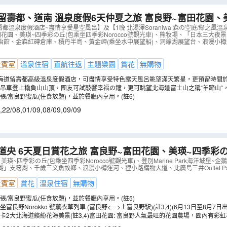
、道南 溫泉度假6天仲夏之旅 富良野~富田花園、美瑛~四季彩の
季彩Norocco號觀光車)、熊牧場、「日本三大夜景之一
壽都溫泉度假酒店~盡情享受星空風呂】及【1晚 北湯澤Soraniwa 森の空庭/綠之風
花園、美瑛~四季彩の丘(包乘坐四季彩Norocco號觀光車)、熊牧場、「日本三大夜
、黃金岬(乘坐水中展望船)
（
AJSSS06N
）
館、金森紅磚倉庫、積丹半島、黃金岬(乘坐水中展望船)、洞爺湖展望台、浪漫小樽運河
貴賓室
溫泉住宿
直航往返
主題樂園
賞花
無購物
海道留壽都高級溫泉度假酒店，可盡情享受特色露天風呂眺望滿天繁星，更預留時間
美景、60多種遊樂設施的大型主題樂園、世界最大室內旋轉木馬、72球洞高爾夫球場
吊車登上橇負山山頂，團友可試敲響幸福の鐘，更可眺望北海道富士山之稱“羊蹄山”
多姿多彩的度假活動。(註2)
盡情享用酒店的天然溫泉~壽之湯，浸泡於視野開闊長20米寬的露天風呂，兼可飽覽
張/富良野蜜瓜(任食放題)，並於餐廳內享用。(註6)
。另外，還設有室內人造浪泳池連滑水梯(請自備泳衣)、桑拿及洞穴浴池。(註1,2)
,
22/08
,
01/09
,
08/09
,
09/09
道央 6天夏日賞花之旅 富良野~富田花園、美瑛~四季彩
o號觀光車)、登別Marine Park海洋城堡~企鵝巡遊、洞
瑛~四季彩の丘(包乘坐四季彩Norocco號觀光車)、登別Marine Park海洋城堡
」支笏湖、千歲三文魚故鄉、浪漫小樽運河、狸小路購物大道、北廣島三井Outlet Pa
（
AJSGS06N
）
貴賓室
賞花
溫泉住宿
無購物
張/富良野蜜瓜(任食放題)，並於餐廳內享用。(註5)
富良野Norokko 號薰衣草列車 (富良野<－>上富良野駅)(註3,4)(6月13日至8月7日
卡2大北海道繽紛花海美景(註3,4)富田花園: 富良野人氣最旺的花園農場，園內有彩
彩金魚草等花卉，一年四季花季不間斷。