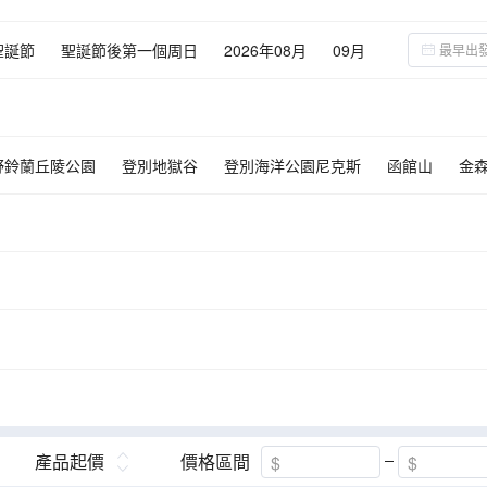
聖誕節
聖誕節後第一個周日
2026年08月
09月
野鈴蘭丘陵公園
登別地獄谷
登別海洋公園尼克斯
函館山
金
歲水族館
知床半島
昭和新山熊牧場
富田農場
幸福車站
念館
北狐牧場
鄂霍次克海豹園
北濱車站
池田葡萄酒城
ow
產品起價
價格區間