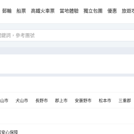
郵輪
船票
高鐵火車票
當地體驗
獨立包團
優惠
旅遊
山市
犬山市
長野市
郡上市
安曇野市
松本市
三重郡
町市
飛驒市
鳥羽市
震安心保障