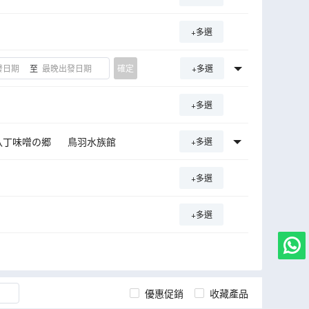
+多選
至
確定
+多選
+多選
八丁味噌の郷
鳥羽水族館
+多選
大王Wasabi農場
+多選
+多選
優惠促銷
收藏產品