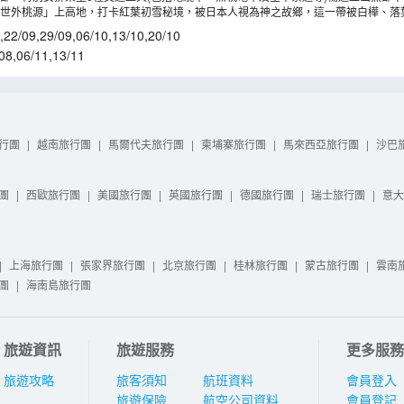
觀峰展望台、位於立山最深的“V” 字山谷的秀麗黑部湖、日本最大拱形水壩黑部大水壩
立山黑部的獨特自然奇觀，其中連接室堂和大觀峰的交通工具~“立山隧道電動巴士”，
部世外桃源」上高地，打卡紅葉初雪秘境，被日本人視為神之故鄉，這一帶被白樺、落
分佈在其間，與高聳的各山群一起構成極美的景色。(註5)
,
22/09
,
29/09
,
06/10
,
13/10
,
20/10
08
,
06/11
,
13/11
行團
|
越南旅行團
|
馬爾代夫旅行團
|
柬埔寨旅行團
|
馬來西亞旅行團
|
沙巴
團
|
西歐旅行團
|
美國旅行團
|
英國旅行團
|
德國旅行團
|
瑞士旅行團
|
意大
|
上海旅行團
|
張家界旅行團
|
北京旅行團
|
桂林旅行團
|
蒙古旅行團
|
雲南
團
|
海南島旅行團
旅遊資訊
旅遊服務
更多服務
旅遊攻略
旅客須知
航班資料
會員登入
旅遊保險
航空公司資料
會員登記