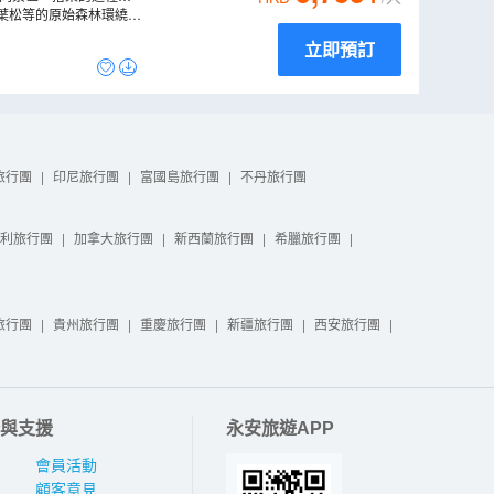
。
更是日本最高的電動巴
葉松等的原始森林環繞，
立即預訂
旅行團
|
印尼旅行團
|
富國島旅行團
|
不丹旅行團
利旅行團
|
加拿大旅行團
|
新西蘭旅行團
|
希臘旅行團
|
旅行團
|
貴州旅行團
|
重慶旅行團
|
新疆旅行團
|
西安旅行團
|
與支援
永安旅遊APP
會員活動
顧客意見