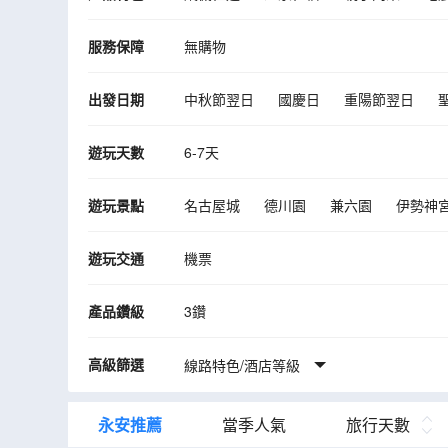
服務保障
無購物
出發日期
中秋節翌日
國慶日
重陽節翌日
10月
11月
遊玩天數
6-7天
遊玩景點
名古屋城
德川園
兼六園
伊勢神
郡上八幡城
牧歌之裏
橫山展望台
遊玩交通
機票
產品鑽級
3鑽
高級篩選
線路特色/酒店等級
永安推薦
當季人氣
旅行天數