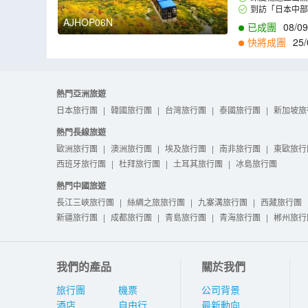
卑斯山脈群峰的大
可以完全的欣賞到
到訪「日本中
士。
大正池、田代池等
AJHOP06N
已成團
08/09
快將成團
25/
熱門亞洲旅遊
日本旅行團
|
韓國旅行團
|
台灣旅行團
|
泰國旅行團
|
新加坡旅
熱門長線旅遊
歐洲旅行團
|
澳洲旅行團
|
埃及旅行團
|
南非旅行團
|
東歐旅行
西班牙旅行團
|
杜拜旅行團
|
土耳其旅行團
|
冰島旅行團
熱門中國旅遊
長江三峽旅行團
|
絲綢之旅旅行團
|
九寨溝旅行團
|
西藏旅行團
新疆旅行團
|
成都旅行團
|
青島旅行團
|
青海旅行團
|
郴州旅行
我們的產品
關於我們
旅行團
機票
公司背景
酒店
自由行
最新動向