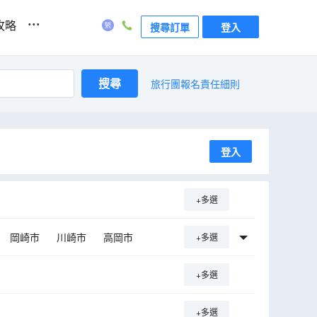
...
攻略
搜尋訂單
登入
搜尋
旅行團報名責任細則
登入
+多選
岡崎市
川崎市
高岡市
+多選
+多選
+多選