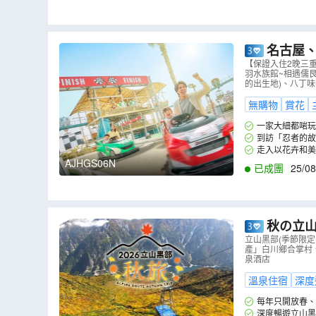
名古屋、
店】、鈴鹿
【保證入住2晚三
羽水族館~相遇儒
儒艮美人魚
的出生地)、八丁味噌
無購物
賞花
一家大細都啱玩的
超人氣遊樂設施! 
到訪「忍者的故
族館，一睹被稱為美
走入以花卉和美
AJHGS06N
已成團
25/08
秋の立山
深度暢遊)
立山黑部(季節限
產」白川鄉合掌村、
川鄉合掌村
泉酒店
溫泉住宿
深度
每年只開放春、
旅。精選立山黑部
深度暢遊立山黑