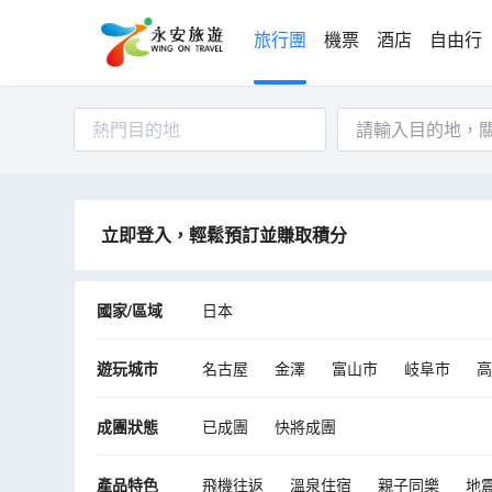
旅行團
機票
酒店
自由行
熱門目的地
立即登入，輕鬆預訂並賺取積分
國家/區域
日本
遊玩城市
名古屋
金澤
富山市
岐阜市
高
伊勢市
志摩市
鈴鹿市
津市
大
成團狀態
已成團
快將成團
產品特色
飛機往返
溫泉住宿
親子同樂
地