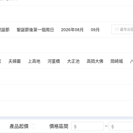
聖誕節
聖誕節後第一個周日
2026年08月
09月
宮
夫婦巖
上高地
河童橋
大正池
高岡大佛
岡崎城
鈴鹿賽車場樂園
藤子·F·不二雄博物館
白川鄉合掌村
名花之里
產品起價
價格區間