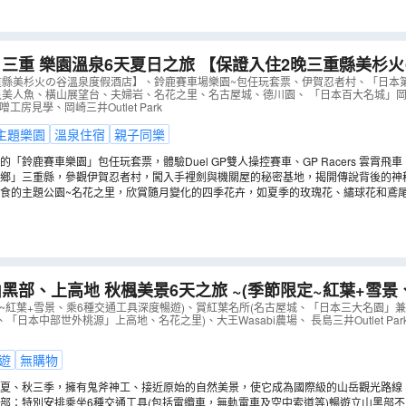
三重 樂園溫泉6天夏日之旅 【保證入住2晚三重縣美杉
賽車場樂園~包任玩套票、「日本第一神宮」伊勢神宮、鳥
重縣美杉火の谷溫泉度假酒店】、鈴鹿賽車場樂園~包任玩套票、伊賀忍者村、「日本
艮美人魚、橫山展望台、夫婦岩、名花之里、名古屋城、德川園、 「日本百大名城」岡
、「日本百大名城」岡崎城
（
AJHGS06N
）
工房見學、岡崎三井Outlet Park
主題樂園
溫泉住宿
親子同樂
「鈴鹿賽車樂園」包任玩套票，體驗Duel GP雙人操控賽車、GP Racers 雲霄飛車、Kar
快到鈴鹿賽車場一圓賽車夢！(註2)
鄉」三重縣，參觀伊賀忍者村，闖入手裡劍與機關屋的秘密基地，揭開傳說背後的神
人魚的原型「儒艮」。(註2)
食的主題公園~名花之里，欣賞隨月變化的四季花卉，如夏季的玫瑰花、繡球花和鳶尾花
黑部、上高地 秋楓美景6天之旅 ~(季節限定~紅葉+雪景
、賞紅葉名所(名古屋城、「日本三大名園」兼六園、「世
定~紅葉+雪景、乘6種交通工具深度暢遊)、賞紅葉名所(名古屋城、「日本三大名園」
「日本中部世外桃源」上高地、名花之里)、大王Wasabi農場、 長島三井Outlet Pa
、「日本中部世外桃源」上高地
（
AJHOP06N
）
遊
無購物
夏、秋三季，擁有鬼斧神工、接近原始的自然美景，使它成為國際級的山岳觀光路線
必遊景點：林木茂盛的美女平、「大自然寶庫」的彌陀介原、雄偉壯觀無比的雪壁奇
部：特別安排乘坐6種交通工具(包括電纜車，無軌電車及空中索道等)暢遊立山黑部