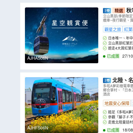
秋
精選
季節限定~
立山黑部(季節限定
纜車~夜行觀星、
紅葉《限定出發
觀星之旅
紅葉
日本唯一、年中
的好時機！特別安
立山黑部紅葉於
愛好者絕對不能錯過
映襯白雪與黑部水
遊走4大賞紅葉
索道等)暢遊立山黑
原始生態風景的合
已成團
27/10
AJHAS06N
園，細味一步一景之
北陸、名古屋 美景童
館、牧歌之
多啦A夢彩繪電車
鄉合掌村、「日本三
掌村、「日
酒店
地震安心保障
踏足《多啦A夢
廂內都充滿多啦A
參觀「藤子·F
走到戶外，與實體
走進北陸童話
久。遊走岐阜縣必
AJHFS06N
已成團
18/08