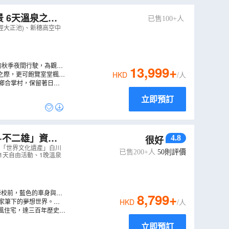
 6天溫泉之旅
已售100+人
車~夜行觀星、賞
經大正池)、新穗高空中
的秋季夜間行駛，為觀星
13,999
+
人感動的滿天繁星，天文
之際，更可飽覽室堂楓紅
HKD
/人
電纜車，無軌電車及空中
川鄉合掌村，保留著日本
及「日本三大名園」兼六
立即預訂
4.8
很好
遺產」白川鄉合
、「世界文化遺產」白川
已售200+人
50
則評價
、1天自由活動、1晚溫泉
學校前，藍色的車身與車
8,799
+
2)
作家筆下的夢想世界。或
HKD
/人
風住宅，達三百年歷史之
立即預訂