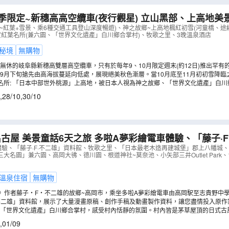
季限定~新穗高高空纜車(夜行觀星) 立山黑部、上高地美景
紅葉+雪景、乘6種交通工具登山深度暢遊、新穗高空中纜
~紅葉+雪景、乘6種交通工具登山深度暢遊)、神之故鄉~上高地楓紅初雪(河童橋、途
賞紅葉名所(兼六園、「世界文化遺產」白川鄉合掌村)、牧歌之里、3晚溫泉酒店
: 10月27,28,30日》
（
AJHAS06N
）
秘境
無購物
無休的岐阜縣新穗高雙層高空纜車，只有於每年9、10月限定週末(約12日)推出罕有
排乘坐高空纜車由新穗高溫泉站出發，前往2156米高空中展望台，以更近距離觀賞令
9月下旬搶先由高海拔蔓延向低處，展現絕美秋色漸層。當10月底至11月初初雪降臨
！(註6)
壩紅葉及藍湖交織的夢幻奇景！特別安排深度暢遊立山黑部，乘坐6種交通工具(包括
名所: 「日本中部世外桃源」上高地，被日本人視為神之故鄉、「世界文化遺產」白
部不同景區，欣賞秋季獨有的自然奇觀。(註3,4)
掌古建築村落、「飛驒美濃紅葉33選之一 」平湯瀑布，秋季震撼的峽谷紅葉美景、以
,
28/10
,
30/10
秋日古典美。(註4)
話6天之旅 多啦A夢彩繪電車體驗、「藤子·F·不二雄」資料
里、「日本最老木造再建城堡」郡上八幡城、「世界文化
體驗、「藤子·F·不二雄」資料館、牧歌之里、「日本最老木造再建城堡」郡上八幡城
大名園」兼六園、高岡大彿、德川園、根道神社~莫奈池、小矢部三井Outlet Park
本三大名園」兼六園、高岡大彿、德川園
（
AJHFS06N
）
溫泉住宿
無購物
》作者藤子‧F‧不二雄的故鄉~高岡市，乘坐多啦A夢彩繪電車由高岡駅至志貴野中
夢元素，最特別的是車門設計成「任意門」，步入車廂猶如進入多啦A夢的童夢時光！(註
·不二雄」資料館，展示了大量漫畫原稿、創作手稿及動畫製作資料，讓您盡情投入原
化的多啦A夢、任意門等模型道具打卡拍照，是漫畫迷絕對不能錯過的朝聖地。(註2)
村「世界文化遺產」白川鄉合掌村，感受村內恬靜的氛圍。村內皆是茅草屋頂的日式古
去的秘密花園~根道神社的莫奈池，宛如莫奈「睡蓮」般絕美池塘，如夢似幻!
,
01/09