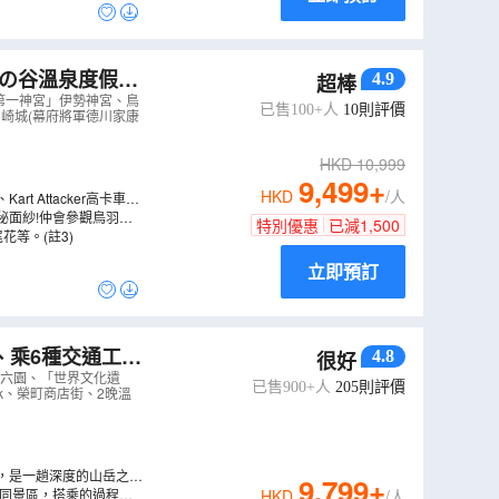
火の谷溫泉度假酒
4.9
超棒
羽水族館~相遇
第一神宮」伊勢神宮、鳥
已售100+人
10
則評價
崎城(幕府將軍德川家康
HKD
10,999
9,499
+
HKD
/人
t Attacker高卡車等
秘面紗!仲會參觀鳥羽水
特別優惠
已減
1,500
等。(註3)
立即預訂
、乘6種交通工具
4.8
很好
界文化遺產」白
兼六園、「世界文化遺
已售900+人
205
則評價
rk、榮町商店街、2晚溫
，是一趟深度的山岳之
9,799
+
景、可俯瞰立山黑部阿爾
不同景區，搭乘的過程中
HKD
/人