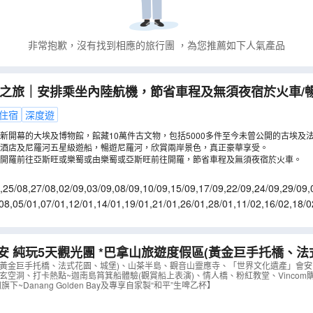
非常抱歉，沒有找到相應的旅行團
，為您推薦如下人氣產品
選之旅｜安排乘坐內陸航機，節省車程及無須夜宿於火車/
及獅身人面像/全程住宿五星級酒店及尼羅河五星級遊船/
住宿
深度遊
埃及博物館【稅項全包】
（
LMEIR09X
）
新開幕的大埃及博物館，館藏10萬件古文物，包括5000多件至今未曾公開的古埃及
酒店及尼羅河五星級遊船，暢遊尼羅河，欣賞兩岸景色，真正豪華享受。
開羅前往亞斯旺或樂蜀或由樂蜀或亞斯旺前往開羅，節省車程及無須夜宿於火車。
,
25/08
,
27/08
,
02/09
,
03/09
,
08/09
,
10/09
,
15/09
,
17/09
,
22/09
,
24/09
,
29/09
,
/10
,
20/10
,
22/10
,
27/10
08
,
05/01
,
07/01
,
12/01
,
14/01
,
19/01
,
21/01
,
26/01
,
28/01
,
11/02
,
16/02
,
18/0
9/03
,
11/03
,
16/03
,
18/03
 *巴拿山旅遊度假區(黃金巨手托橋、法式花園、城堡)、
遺產」會安古城(古老大宅、會館、來遠橋)《純玩團‧細
(黃金巨手托橋、法式花園、城堡)、山茶半島、觀音山靈應寺、「世界文化遺產」會安
玄空洞、打卡熱點~迦南島筲箕船體驗(觀賞船上表演)、情人橋、粉紅教堂、Vinco
指定購物點》
（
AVDAD05KJ
）
旗下~Danang Golden Bay及專享自家製“和平”生啤乙杯】