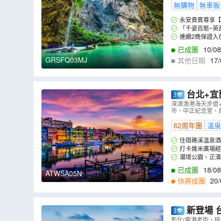
無購物
無車販
永安貴賓尊享【
「千姿百態~英
連續2晚保證入
已成團
10/08
GRSFQ03MJ
其他日期
17/
9
,
05/09
,
06/09
,
0
台北+宜
園、正濱漁
深澳漁港海天步道
市、中正紀念堂、西門
(網證)*】
（
62周年團
溫泉
住宿礁溪溫泉酒
打卡幾米廣場經
潮境公園、正濱
已成團
18/08
ATWSA05N
13/10
,
15/10
,
20
快將成團
20/
9
,
30/09
,
04/10
,
0
新登場 台中+
井、天后宮
彰化(鹿港老街、