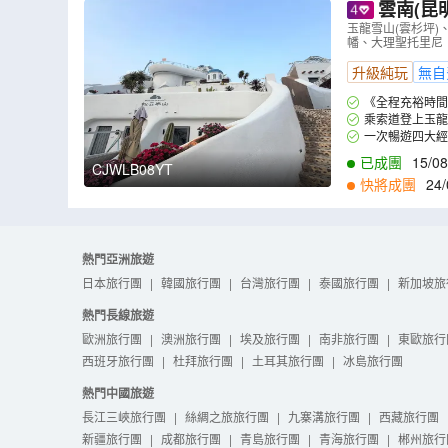
雲南(昆明、麗江
城、白族人
玉龍雪山(雲杉坪
幡、大理聖托里尼
大經幡、大
升級純玩
無自
《全程充裕時間
乘索道登上玉龍
湖泊，景色如畫。
一次暢遊四大經
已成團
15/08
CJWLB08YT
快將成團
24/
4
,
07/05
,
11/05
,
1
熱門亞洲旅遊
日本旅行團
|
韓國旅行團
|
台灣旅行團
|
泰國旅行團
|
新加坡旅
熱門長線旅遊
歐洲旅行團
|
澳洲旅行團
|
埃及旅行團
|
南非旅行團
|
東歐旅行
西班牙旅行團
|
杜拜旅行團
|
土耳其旅行團
|
冰島旅行團
熱門中國旅遊
長江三峽旅行團
|
絲綢之旅旅行團
|
九寨溝旅行團
|
西藏旅行團
新疆旅行團
|
成都旅行團
|
青島旅行團
|
青海旅行團
|
郴州旅行