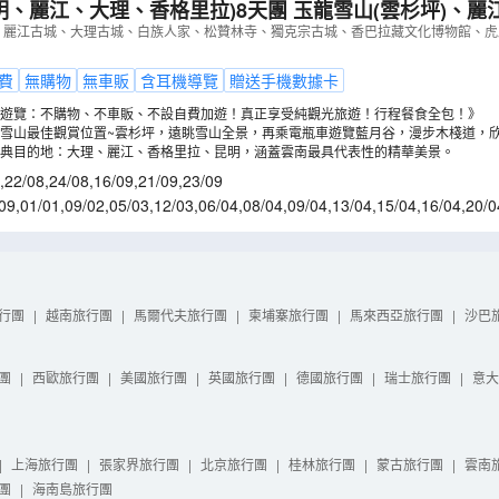
、大理、香格里拉)8天團 玉龍雪山(雲杉坪)、麗江古城、大理古
家、松贊林寺、獨克宗古城、香巴拉藏文化博物館、虎跳
)、麗江古城、大理古城、白族人家、松贊林寺、獨克宗古城、香巴拉藏文化博物館、
理聖托里尼
（
CJWLB08YT
）
費
無購物
無車販
含耳機導覽
贈送手機數據卡
遊覽：不購物、不車販、不設自費加遊！真正享受純觀光旅遊！行程餐食全包！》
雪山最佳觀賞位置~雲杉坪，遠眺雪山全景，再乘電瓶車遊覽藍月谷，漫步木棧道，
典目的地：大理、麗江、香格里拉、昆明，涵蓋雲南最具代表性的精華美景。
,
22/08
,
24/08
,
16/09
,
21/09
,
23/09
09
,
01/01
,
09/02
,
05/03
,
12/03
,
06/04
,
08/04
,
09/04
,
13/04
,
15/04
,
16/04
,
20/0
3/05
,
14/05
,
18/05
,
20/05
行團
|
越南旅行團
|
馬爾代夫旅行團
|
柬埔寨旅行團
|
馬來西亞旅行團
|
沙巴
團
|
西歐旅行團
|
美國旅行團
|
英國旅行團
|
德國旅行團
|
瑞士旅行團
|
意大
|
上海旅行團
|
張家界旅行團
|
北京旅行團
|
桂林旅行團
|
蒙古旅行團
|
雲南
團
|
海南島旅行團