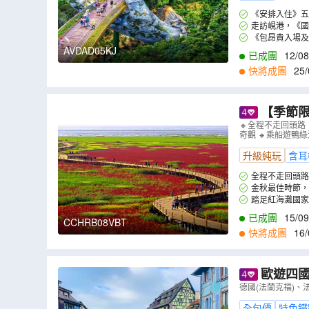
《安排入住》五星
專享自家製“和平”
走訪峴港，《國
行山之水山(包乘來
《包昂貴入場及W
度假區，到訪斥資
AVDAD05KJ
已成團
12/08
31/08
,
01/09
,
02
快將成團
25/
1
,
18/11
,
19/11
,
2
【季節限
五女山、紅
🔸全程不走回頭路
奇觀 🔸乘船遊
山長城、隆
升級純玩
含耳
全程不走回頭路
約旅途時間。
金秋最佳時節，
月中旬-10月中旬)(
踏足紅海灘國
氣勢磅礴。
已成團
15/09
CCHRB08VBT
快將成團
16/
歐遊四國
德國(法蘭克福)、
全包價
特色鐵