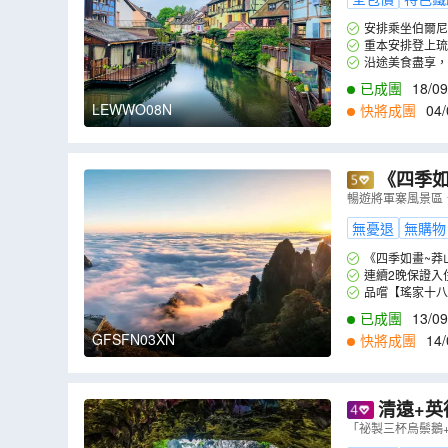
安排乘坐伯爾尼
美景色。
重本安排登上琉
最多阿爾卑斯山7
沿途美食盡享，
餐更安排8餸1湯。
已成團
18/09
LEWWO08N
快將成團
04/
《四季如
舟」懸崖溫
暢遊將軍寨風景區
天團
（
GFS
無憂退
無購物
《四季如畫~莽
連續2晚保證入
品嚐【瑤家十八
已成團
13/09
GFSFN03XN
快將成團
14/
清遠+英
境》《融創
「祕製三杯烏鬃鵝