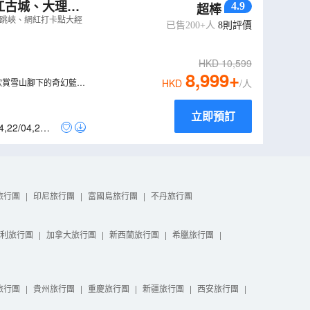
4.9
超棒
峽、網紅打卡點
虎跳峽、網紅打卡點大經
已售200+人
8
則評價
HKD
10,599
8,999
+
欣賞雪山腳下的奇幻藍色
HKD
/人
立即預訂
4
,
22/04
,
23/0
旅行團
|
印尼旅行團
|
富國島旅行團
|
不丹旅行團
利旅行團
|
加拿大旅行團
|
新西蘭旅行團
|
希臘旅行團
|
旅行團
|
貴州旅行團
|
重慶旅行團
|
新疆旅行團
|
西安旅行團
|