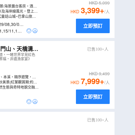
HKD
5,099
河景/海景露台客房，酒店
3,399
+
市及海岸線風光，登上五
HKD
/人
法式童話山城~巴拿山旅遊
29/08
,
30/08
,
立即預訂
1
,
15/11
,
17/1
關門山、天橋溝、
已售100+人
船遊鴨綠江、虎
廊道，一睹世界罕見紅色
河聚福‧非遺漁家宴》
BT
）
HKD
9,499
仁、本溪，順序遊覽，節
7,999
+
美景(紅葉觀賞期:約9
HKD
/人
然生態與奇特地貌交融，
立即預訂
已售100+人