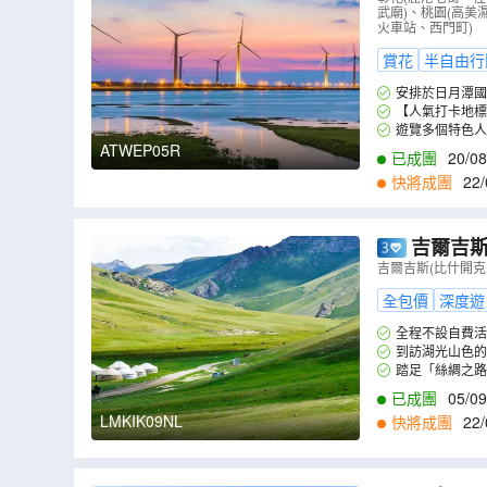
武廟)、桃園(高美
火車站、西門町)
賞花
半自由行
安排於日月潭國
【人氣打卡地標
在碼頭旁地景藝術
遊覽多個特色人
ATWEP05R
已成團
20/08
快將成團
22/
9
,
22/09
,
23/09
,
2
吉爾吉斯
塔、阿拉阿
吉爾吉斯(比什開克
全包價
深度遊
全程不設自費活
到訪湖光山色的
踏足「絲綢之路
已成團
05/09
LMKIK09NL
快將成團
22/
2
,
11/12
,
01/01
,
1