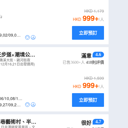
HKD
1,179
999
+
境」
HKD
/人
立即預訂
9
,
02/09
,
03/0
天步道+潮境公
4.6
滿意
費代辦台灣簽證
礁溪大街、饒河街夜
已售3600+人
418
則評價
2月16,21日出發適用)
HKD
1,599
999
+
HKD
/人
06/10
,
08/10
,
立即預訂
9
,
27/09
,
29/0
4.7
很好
5R
）
」日月潭國家風景區、文