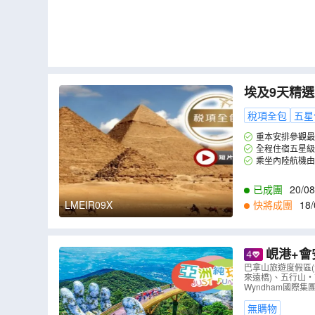
埃及9天精
一的金字塔
稅項全包
五星
廟及參觀大
重本安排參觀最
寶。
全程住宿五星級
乘坐內陸航機由
已成團
20/08
08/10
,
13/10
,
15
LMEIR09X
快將成團
18/
2
,
02/03
,
04/03
,
0
峴港+會安 純玩5天觀光團
「世界文化
巴拿山旅遊度假區
來遠橋)、五行山‧
美食‧不設
Wyndham國際集團
無購物