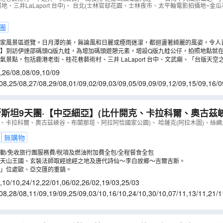
濕地、三井LaLaport 台中)、 台北(士林官邸花園、士林夜市、太平輪電影拍攝地~
團
家風景區遊覽。日月潭的美，無論風和日麗或煙雨迷濛，都迴盪著綺麗的風姿，令人
】到訪伊達邵碼頭Q版九蛙，為增加碼頭遊憩元素，增設Q版九蛙公仔，拍照地點就
。
氣景點，包括鹿港老街、桂花巷藝術村、三井 LaLaport 台中、文武廟、「台版天
,
26/08
,
08/09
,
10/09
08
,
25/08
,
27/08
,
29/08
,
01/09
,
02/09
,
03/09
,
05/09
,
09/09
,
12/09
,
15/09
,
16/0
4/09
,
26/09
,
28/09
,
29/09
斯坦9天團·【中亞細亞】(比什開克、卡拉科爾、奧古茲
恰國家公園)
（
LMKIK09NL
）
、卡拉科爾、奧古茲峽谷、布蘭那塔、阿拉阿恰國家公園)、 哈薩克(阿拉木圖)、絲綢
無購物
動/免收旅行團服務費/稅項及燃油附加費全包/全程餐食全包
天山王國、玄裝法師取經途經之地及唐代詩仙～李白故鄉～吉爾吉斯。
」位處歐、亞交匯的重鎮。
,
10/10
,
24/12
,
22/01
,
06/02
,
26/02
,
19/03
,
25/03
08
,
28/08
,
11/09
,
19/09
,
25/09
,
03/10
,
16/10
,
24/10
,
30/10
,
07/11
,
13/11
,
21/1
5/01
,
29/01
,
12/02
,
05/03