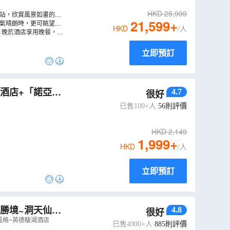
HKD
25,999
車站，欣賞風景如畫的絕
21,599
+
天氣晴朗時，更可眺望到
HKD
/人
1晚於酒店享用晚餐，中
立即預訂
酒店+「諾亞方
4.7
很好
莽山美景純玩3
已售100+人
56
則評價
HKD
2,149
1,999
+
HKD
/人
立即預訂
河勝境~洞天仙
4.8
很好
風格~英德棲湖酒店
已售4900+人
885
則評價