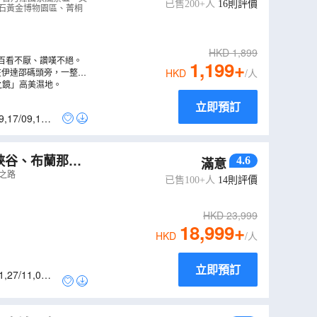
已售200+人
16
則評價
金瓜石黃金博物園區、菁桐
HKD
1,899
百看不厭、讚嘆不絕。
1,199
+
在伊達邵碼頭旁，一整排
HKD
/人
空之鏡」高美濕地。
立即預訂
9
,
17/09
,
19/0
峽谷、布蘭那
4.6
滿意
之路
已售100+人
14
則評價
HKD
23,999
18,999
+
HKD
/人
立即預訂
1
,
27/11
,
05/1