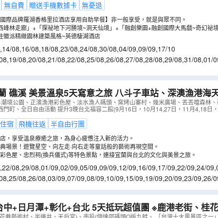
無自費
贈送手機數據卡
無憂退
國際品牌羅湖香格里拉酒店享用自助早餐】非一般享受，就是與眾不同。
西峰林走廊」+「探祕地下河勝境~洞天仙境」+「融創樂園+融創國際大馬戲~奇幻祕
住徽派精緻園林建築風格~英德棲湖酒店
,
14/08
,
16/08
,
18/08
,
23/08
,
24/08
,
30/08
,
04/09
,
09/09
,
17/10
08
,
19/08
,
20/08
,
21/08
,
22/08
,
25/08
,
26/08
,
27/08
,
28/08
,
29/08
,
31/08
,
01/0
7/09
,
08/09
,
10/09
,
11/09
蘭 礁溪 美景溫泉5天寫意之旅 八斗子車站、深澳漁港海
港彩色屋、淡水漁人碼頭、幾米廣場、全日自由活動【免
+潮境公園、正濱漁港彩色屋、淡水漁人碼頭、窯烤山寨村、幾米廣場、丟丟噹森林、
町、全日自由活動 提升3晚台北福容二館(9月16日，10月14,27日，11月4,18日，1
ATWSA05N
）
住宿
飛機往返
半自由行團
店，享受溫泉療癒之旅，為身心疲憊注入新的活力。
典場景！遊覽星空、向左走·向右走等童話般的藝術再現空間。
彩色屋、忠烈祠(換兵儀式)等特色景點，連接宜蘭與台北的文化與美景之旅。
,
22/08
,
29/08
,
01/09
,
02/09
,
05/09
,
09/09
,
12/09
,
16/09
,
17/09
,
22/09
,
24/09
,
/10
,
14/11
08
,
25/08
,
26/08
,
03/09
,
07/09
,
08/09
,
10/09
,
15/09
,
19/09
,
20/09
,
23/09
,
26/0
7/10
,
10/10
,
14/10
,
17/10
日月潭+彰化+台北 5天抵玩超值團 ※鹿港老街、桂花巷藝術村、半邊
、「台灣十大風景區之一」日月潭國家風景區
（
ATWEP0
桂花巷藝術村、半邊井、天后宮)、南投(伊達邵碼頭Q版九蛙、 「台灣十大風景區之一