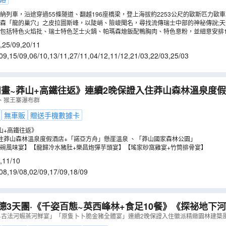
納列車，沿途穿過55條隧道、翻越196座橋梁，登上海拔約2253公尺的歐斯匹力歐
森「龍的巢穴」之皮拉圖斯峰，以陡峭、險峻聞名，尋找流傳瑞士中部的神秘傳說;
3個山峰的壯麗全景，包括少女峰、鐵力士山…等。
包括特色火焰批、瑞士特色芝士火鍋、帕瑪森燴飯配鴨胸肉、特色意粉，並細意安排
,
25/09
,
20/11
09
,
15/09
,
06/10
,
13/11
,
27/11
,
04/12
,
11/12
,
21/03
,
22/03
,
25/03
畫~莽山+高鐵往返》連續2晚保證入住莽山森林溫泉度假
泉 「莽山國家森林公園」 【莽山瑤族十八碗特色風味宴】
、猴王寨瀑布群
FN03XN
）
無車販
贈送手機數據卡
山+高鐵往返》
住莽山森林溫泉度假酒店+「諾亞方舟」懸崖溫泉 、「莽山國家森林公園」
碗風味宴】【龍歸冷水豬肚+樂昌炮彈芋頭宴】【瑤家砂窩雞宴+竹筒排骨宴】
,
11/10
08
,
19/08
,
02/09
,
17/09
,
18/09
德3天團·《千姿百態~英西峰林+食足10餐》《探祕地下
樂園+融創國際大馬戲~奇幻祕境》
（
GRSFQ03MJ
）
+古法河蝦蒸河鮮宴」「原隻卜卜脆金豬全體宴」連續2晚保證入住徽派精緻園林建築