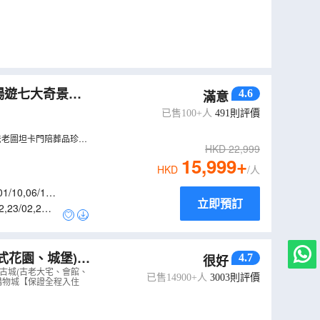
暢遊七大奇景之
4.6
滿意
一次過暢遊五大神
已售100+人
491
則評價
法老圖坦卡門陪葬品珍
HKD
22,999
15,999
+
HKD
/人
01/10
,
06/10
,
立即預訂
2
,
23/02
,
25/0
4.7
很好
心安排地道越式
古城(古老大宅、會館、
已售14900+人
3003
則評價
m購物城【保證全程入住