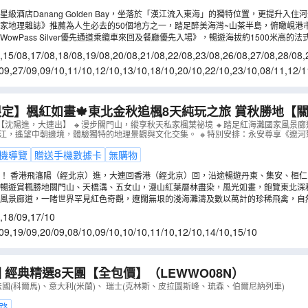
級酒店Danang Golden Bay，坐落於「漢江流入東海」的獨特位置，更提升入住
生啤乙杯。
家地理雜誌》推薦為人生必去的50個地方之一，踏足醉美海灣~山茶半島，俯瞰峴港
回電梯門票登山)。
owPass Silver優先通道乘纜車來回及餐廳優先入場》，暢遊海拔約1500米高的
20億美金打造的打卡熱點「黃金巨手托橋」。
,
15/08
,
17/08
,
18/08
,
19/08
,
20/08
,
21/08
,
22/08
,
23/08
,
26/08
,
27/08
,
28/08
,
/09
,
03/09
,
04/09
,
05/09
09
,
27/09
,
09/10
,
11/10
,
12/10
,
13/10
,
18/10
,
20/10
,
22/10
,
23/10
,
08/11
,
12/1
0/11
,
23/11
,
24/11
,
27/11
定】楓紅如畫🍁東北金秋追楓8天純玩之旅 賞秋勝地【
海灘】丸都山城、中朝國門、河口景區、鴨綠江斷橋、乘
【沈陽進，大連出】 🔸漫步關門山，縱享秋天私家楓葉祕境 🔸踏足紅海灘國家風景
鴨綠江，遙望中朝邊境，體驗獨特的地理景觀與文化交集。 🔸特別安排：永安尊享《遼
重呈獻永安尊享《遼河聚福‧非遺漁家宴》
（
CCHRB08V
機導覽
贈送手機數據卡
無購物
！ 香港飛瀋陽（經北京）進，大連回香港（經北京）回，沿途暢遊丹東、集安、桓
暢遊賞楓勝地關門山、天橋溝、五女山，漫山紅葉層林盡染，風光如畫，飽覽東北深秋
註22)。
家風景廊道，一睹世界罕見紅色奇觀，遼闊無垠的淺海灘濤及數以萬計的珍稀飛禽，自
,
18/09
,
17/10
09
,
19/09
,
20/09
,
08/10
,
09/10
,
10/10
,
11/10
,
12/10
,
14/10
,
15/10
 經典精選8天團【全包價】
（
LEWWO08N
）
法國(科爾馬)、意大利(米蘭)、 瑞士(克林斯、皮拉圖斯峰、琉森、伯爾尼納列車)
路