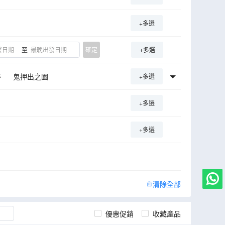
+多選
至
確定
+多選
寺
鬼押出之園
+多選
+多選
+多選
清除全部
優惠促銷
收藏產品