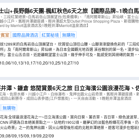
士山+長野縣6天團·楓紅秋色6天之旅【國際品牌~1晚白馬Cour
t溫泉酒店及1晚輕井澤Marriott溫泉酒店】、賞紅葉名所~
寺、三段紅葉絕景~白馬岩岳山頂展望台(包乘纜車)、「南阿爾卑斯山」昇仙峽、富士
小江戶、舊輕井澤銀座通、輕井澤超大型Outlet Prince Shopping Plaza、新
山頂展望台(包乘纜車)
（
AJTKA06U
）
ard by Marriott溫泉酒店及1晚輕井澤Marriott溫泉酒店】
貴賓室
國際品牌酒店
紅葉秘境
無購物
拔1289米的白馬岩岳山頂展望台， 欣賞從山頂往山腰、山腳漸漸變換色彩的「三段
在展望台向外延伸的一處打卡，拍下您專屬的明信片。(註3)
所」及「南阿爾卑斯山」昇仙峽，為日本全國觀光地百選 溪谷類別的第一名。漫步
盡染的秋天美景。加上點綴著奇岩和奇石，創造出限定於秋季令人驚嘆的大自然景色
名所」富士山五合目，近距離眺望富士山頂，幾乎伸手可及，能感受到其磅礡的氣勢，
清朗時，更可俯瞰周邊的河口湖，以及連綿起伏的日本地形面貌。(註3)
10
,
06/10
,
13/10
,
17/10
,
20/10
,
25/10
,
27/10
倉 悠閒賞景6天之旅 日立海濱公園浪漫花海、佐原水鄉、白絲
出園火山岩奇景、成田山新勝寺、成田山表參道(江戶懷舊
花海、佐原水鄉、川越小江戶、白絲瀑布、鬼押出園火山岩奇景、舊輕井澤銀座通、
tlets、成田山新勝寺、成田山表參道(江戶懷舊街)、一天自由活動、1晚輕井澤溫泉酒店
輕井澤溫泉酒店
（
AJTHS06NB
）
無購物
花海:全球最浪漫花海之一~日立海濱公園，賞向日葵、薰衣草、百日草、綠色波波草..
CNN 評選為日本絕美景點之一，佔地約190公頃。繼夢幻的淡藍色粉蝶花花季後，仍
四季都會展現出各具特色，且不可思議的絢麗景色。踏入夏天，可以欣賞充滿生機的綠
火山奇景」之一的鬼押出園，因火山噴發後形成的北輕井澤絕景，遊客可漫步在熔岩
爛的向日葵與百日草花海。 (註4)
高山植物。
09
,
08/09
,
15/09
,
19/09
,
22/09