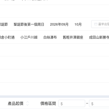
聖誕節
聖誕節後第一個周日
2026年09月
10月
鎌倉小町通
小江戶川越
白絲瀑布
舊輕井澤銀座
成田山新勝
仙娥瀑布
昇仙峽
產品起價
價格區間