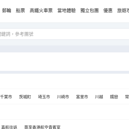
郵輪
船票
高鐵火車票
當地體驗
獨立包團
優惠
旅遊
千葉市
茨城町
埼玉市
川崎市
富里市
川越
嬬戀
常
直航往返
尊享香港航空貴賓室