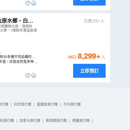
已售200+人
大佛、1晚輕井
新宿購物大道、酒酒井
鎌倉大佛、1晚輕井澤溫泉酒
.
8,299
+
有30多種不同品種的花
HKD
/人
色波波草(掃帚草)、浪
步道，欣賞自然鬼斧神
立即預訂
旅行團
|
印尼旅行團
|
富國島旅行團
|
不丹旅行團
利旅行團
|
加拿大旅行團
|
新西蘭旅行團
|
希臘旅行團
|