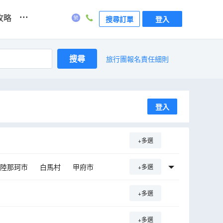
...
攻略
搜尋訂單
登入
搜尋
旅行團報名責任細則
登入
+多選
陸那珂市
白馬村
甲府市
+多選
+多選
+多選