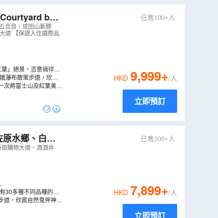
tyard by
已售100+人
善光寺、三段紅葉絕
山五合目、成田山新勝
宿購物大道 【保證入住國際品
紅葉」絕景，恣意徜徉於
9,999
+
仙娥瀑布散策步道，欣賞
HKD
/人
，將帶給您一場心靈上的
一次將富士山及紅葉美景
立即預訂
已售100+人
街)、一天自由
新宿購物大道、酒酒井
.
7,899
+
有30多種不同品種的花
HKD
/人
色波波草(掃帚草)、浪
步道，欣賞自然鬼斧神
立即預訂