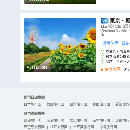
東京、輕井澤、鎌
瀑布、鬼押
日立海濱公園浪漫
Premium O
澤溫泉酒店
店
溫泉住宿
賞花
充滿活力的夏日
日立海濱公園獲
卉輪流綻放，一年
到訪「世界三大
漫的薰衣草、以及燦
工、淺間山美景及
AJTHS06N
快將成團
01/
熱門亞洲旅遊
日本旅行團
|
韓國旅行團
|
台灣旅行團
|
泰國旅行團
|
新加坡旅
熱門長線旅遊
歐洲旅行團
|
澳洲旅行團
|
埃及旅行團
|
南非旅行團
|
東歐旅行
西班牙旅行團
|
杜拜旅行團
|
土耳其旅行團
|
冰島旅行團