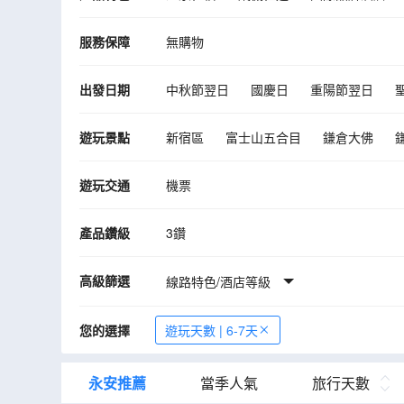
服務保障
無購物
出發日期
中秋節翌日
國慶日
重陽節翌日
遊玩景點
新宿區
富士山五合目
鎌倉大佛
國立日立海濱公園 歡樂花園
佐原水鄉
遊玩交通
機票
產品鑽級
3鑽
高級篩選
線路特色/酒店等級
您的選擇
遊玩天數 | 6-7天
永安推薦
當季人氣
旅行天數