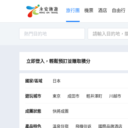
旅行團
機票
酒店
自由行
熱門目的地
立即登入，輕鬆預訂並賺取積分
國家/區域
日本
遊玩城市
東京
成田市
輕井澤町
川越市
鎌倉市
富士河口湖町
鳴澤村
成團狀態
快將成團
產品特色
溫泉住宿
飛機往返
國際品牌酒店