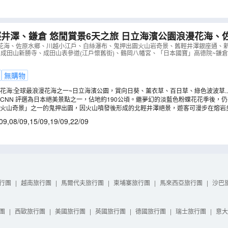
倉 悠閒賞景6天之旅 日立海濱公園浪漫花海、佐原水鄉、白絲
出園火山岩奇景、鶴岡八幡宮、「日本國寶」高德院~鎌倉
花海、佐原水鄉、川越小江戶、白絲瀑布、鬼押出園火山岩奇景、舊輕井澤銀座通、
utlets、成田山新勝寺、成田山表參道(江戶懷舊街)、鶴岡八幡宮、「日本國寶」高德院~
（
AJTHS06N
）
無購物
花海:全球最浪漫花海之一~日立海濱公園，賞向日葵、薰衣草、百日草、綠色波波草..
CNN 評選為日本絕美景點之一，佔地約190公頃。繼夢幻的淡藍色粉蝶花花季後，仍
四季都會展現出各具特色，且不可思議的絢麗景色。踏入夏天，可以欣賞充滿生機的綠
火山奇景」之一的鬼押出園，因火山噴發後形成的北輕井澤絕景，遊客可漫步在熔岩
爛的向日葵與百日草花海。 (註4)
高山植物。
09
,
08/09
,
15/09
,
19/09
,
22/09
行團
|
越南旅行團
|
馬爾代夫旅行團
|
柬埔寨旅行團
|
馬來西亞旅行團
|
沙巴
團
|
西歐旅行團
|
美國旅行團
|
英國旅行團
|
德國旅行團
|
瑞士旅行團
|
意大