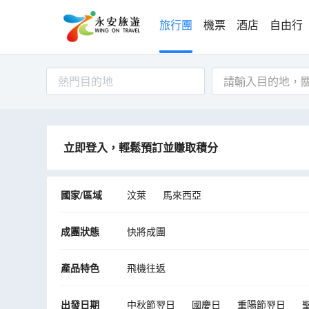
旅行團
機票
酒店
自由行
熱門目的地
立即登入，輕鬆預訂並賺取積分
國家/區域
汶萊
馬來西亞
成團狀態
快將成團
產品特色
飛機往返
出發日期
中秋節翌日
國慶日
重陽節翌日