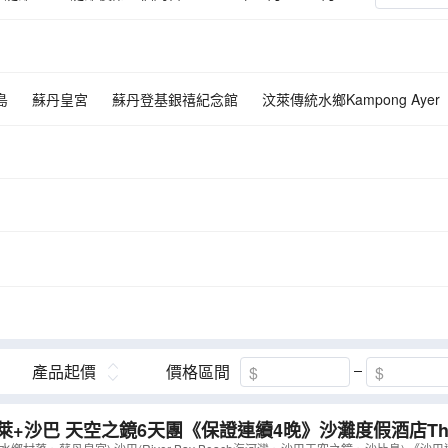
島
蘇丹皇宮
蘇丹登基銀禧紀念館
汶萊傳統水鄉Kampong Ayer
產品起價
價格區間
萊+沙巴 天空之鏡6天團《保證連續4晚》沙灘度假酒店The Pac