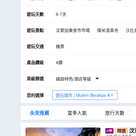
遊玩天數
6-7天
遊玩景點
汶萊加東夜市市場
傑米清真寺
沙比
遊玩交通
機票
產品鑽級
4鑽
高級篩選
線路特色/酒店等級
您的選擇
遊玩城市 | Mukim Berakas A
永安推薦
當季人氣
旅行天數
汶
精選