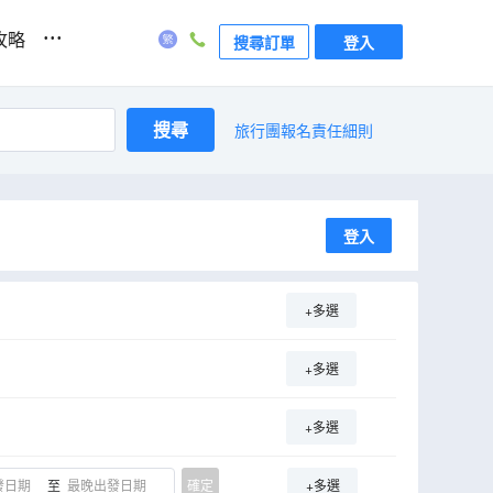
...
攻略
搜尋訂單
登入
搜尋
旅行團報名責任細則
登入
+多選
+多選
+多選
至
確定
+多選