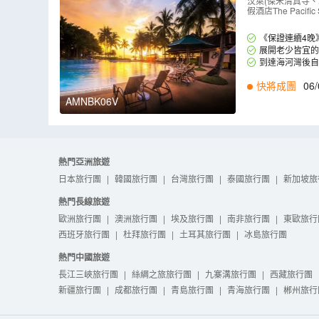
a Hotel
汶萊(傑米清真寺、水
假酒店The Pacifi
之鏡)
（
AM
《保證連續4晚》入住
展開老少皆宜的全
到達海河灣後
午茶及馬來傳統自
快將成團
06/
AMNBK06V
熱門亞洲旅遊
日本旅行團
|
韓國旅行團
|
台灣旅行團
|
泰國旅行團
|
新加坡旅
熱門長線旅遊
歐洲旅行團
|
澳洲旅行團
|
埃及旅行團
|
南非旅行團
|
東歐旅行
西班牙旅行團
|
杜拜旅行團
|
土耳其旅行團
|
冰島旅行團
熱門中國旅遊
長江三峽旅行團
|
絲綢之旅旅行團
|
九寨溝旅行團
|
西藏旅行團
新疆旅行團
|
成都旅行團
|
青島旅行團
|
青海旅行團
|
郴州旅行