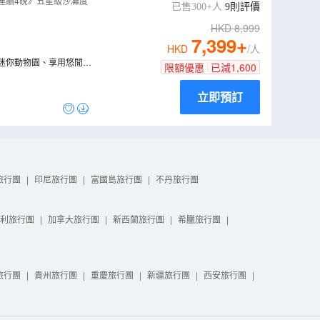
h海河灣、沙巴天空
沙巴連續4晚》五星級沙灘度
已售300+人
9
則評價
HKD
8,999
7,399
+
HKD
/人
迷你動物園、享用悠閒下
限額優惠
已減
1,600
立即預訂
旅行團
|
印尼旅行團
|
富國島旅行團
|
不丹旅行團
利旅行團
|
加拿大旅行團
|
新西蘭旅行團
|
希臘旅行團
|
旅行團
|
貴州旅行團
|
重慶旅行團
|
新疆旅行團
|
西安旅行團
|