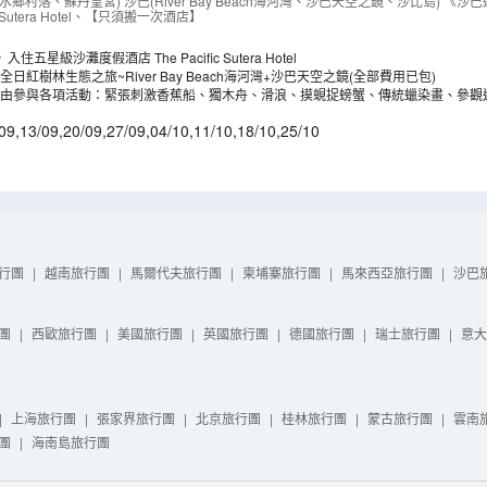
 、汶萊(傑米清真寺、水鄉村落) 、沙巴(River Bay Beac
鄉村落、蘇丹皇宮) 沙巴(River Bay Beach海河灣、沙巴天空之鏡、沙比島) 《
c Sutera Hotel、【只須搬一次酒店】
NBK06V
）
五星級沙灘度假酒店 The Pacific Sutera Hotel
日紅樹林生態之旅~River Bay Beach海河灣+沙巴天空之鏡(全部費用已包)
自由參與各項活動：緊張刺激香蕉船、獨木舟、滑浪、摸蜆捉螃蟹、傳統蠟染畫、參觀
助午餐等。
09
,
13/09
,
20/09
,
27/09
,
04/10
,
11/10
,
18/10
,
25/10
行團
|
越南旅行團
|
馬爾代夫旅行團
|
柬埔寨旅行團
|
馬來西亞旅行團
|
沙巴
團
|
西歐旅行團
|
美國旅行團
|
英國旅行團
|
德國旅行團
|
瑞士旅行團
|
意大
|
上海旅行團
|
張家界旅行團
|
北京旅行團
|
桂林旅行團
|
蒙古旅行團
|
雲南
團
|
海南島旅行團