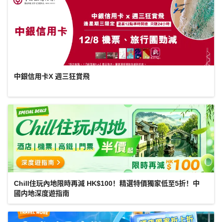
中銀信用卡X 週三狂賞飛
Chill住玩內地限時再減 HK$100！精選特價獨家低至5折！中
國内地深度遊指南