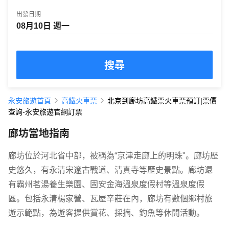
出發日期
搜尋
永安旅遊首頁
高鐵火車票
北京到廊坊高鐵票火車票預訂|票價
查詢-永安旅遊官網訂票
廊坊當地指南
廊坊位於河北省中部，被稱為“京津走廊上的明珠"。廊坊歷
史悠久，有永清宋遼古戰道、清真寺等歷史景點。廊坊還
有霸州茗湯養生樂園、固安金海溫泉度假村等溫泉度假
區。包括永清楊家營、瓦屋辛莊在內，廊坊有數個鄉村旅
遊示範點，為遊客提供賞花、採摘、釣魚等休閒活動。