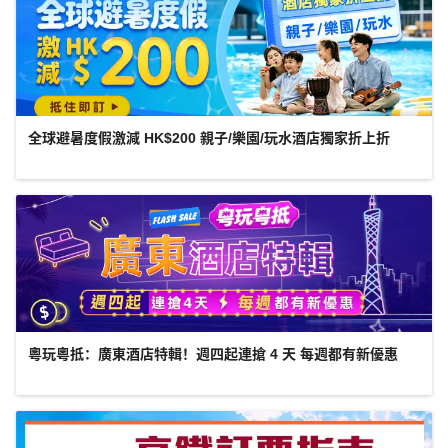
全球避暑度假激減 HK$200 親子/樂園/玩水酒店獨家折上折
粵玩粵抵：廣東酒店特輯！週四起連搶 4 天 每週都有新優惠