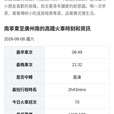
小朋友喜歡的長隆，和文藝青年鍾愛的創意園。喝一次早
茶，嘗嘗傳統小吃或是經典粵菜，品嘗廣式慢生活。
南寧東至廣州南的高鐵火車時刻和資訊
2026-08-08 週六
最早車次
06:49
最晚車次
21:32
是否中轉
直達
最短行程時長
2h43mins
今日火車班次
70