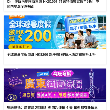
Chill住玩內地限時再減 HK$100！精選特價獨家低至5折！中
國内地深度遊指南
全球避暑度假激減 HK$200 親子/樂園/玩水酒店獨家折上折
粵玩粵抵：廣東酒店特輯！週四起連搶 4 天 每週都有新優惠