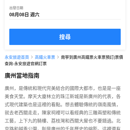
出發日期
搜尋
永安旅遊首頁
高鐵火車票
南寧到廣州高鐵票火車票預訂|票價
查詢-永安旅遊官網訂票
廣州當地指南
廣州，是傳統和現代完美結合的國際大都市，也是是一座
美食天堂。摩天大廈林立的珠江新城是新廣州的代表，各
式現代建築也是這裡的看點。想去體驗傳統的嶺南風情，
就去老西關走走，陳家祠裡可以看經典的三雕兩塑和傳統
工藝，上下九的騎樓、荔枝灣和西關大屋也不要錯過。北
京路和越秀公園，則是廣州的千年歷史的縮影。這裡還有