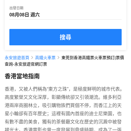
出發日期
搜尋
永安旅遊首頁
高鐵火車票
東莞到香港高鐵票火車票預訂|票價
查詢-永安旅遊官網訂票
香港當地指南
香港，又被人們稱為“東方之珠”，是極度鮮明的城市代表。
高度繁榮又文化深厚，彰顯傳統卻又引領潮流。維多利亞
港兩岸商圈林立，吸引購物族們買個不停，而香江上的天
星小輪卻有百年歷史；這裡有國內首座的迪士尼樂園，也
有數不盡的美食，獨有的茶餐廳文化在歷史的沉澱中被發
揚光大。香港電影也曾一度發展到鼎盛時期，成為了一張