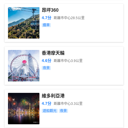
昂坪360
4.7
分
距離市中心
28.5
公里
纜車
香港摩天輪
4.6
分
距離市中心
3.9
公里
夜景
維多利亞港
4.7
分
距離市中心
3.3
公里
遊船觀光
夜景