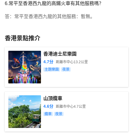
6.常平至香港西九龍的高鐵火車有其他服務嗎？
答：常平至香港西九龍的其他服務：暫無。
香港景點推介
香港迪士尼樂園
4.7
分
距離市中心
13.2
公里
主題樂園
夜景
山頂纜車
4.6
分
距離市中心
4.7
公里
纜車
夜景