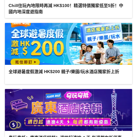
Chill住玩內地限時再減 HK$100！精選特價獨家低至5折！中
國内地深度遊指南
全球避暑度假激減 HK$200 親子/樂園/玩水酒店獨家折上折