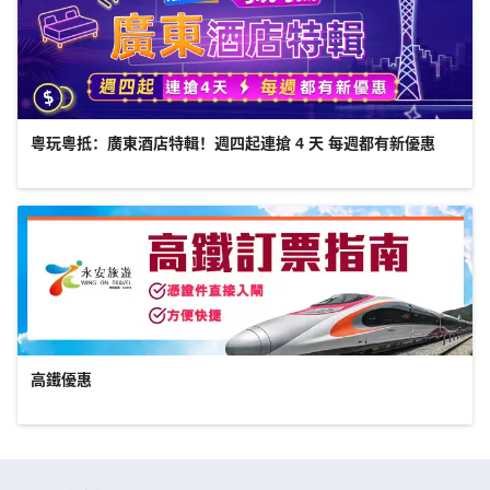
粵玩粵抵：廣東酒店特輯！週四起連搶 4 天 每週都有新優惠
高鐵優惠