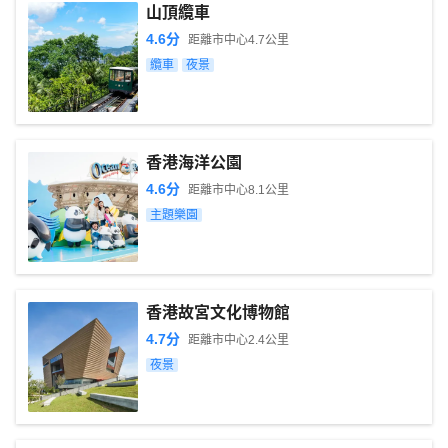
山頂纜車
4.6
分
距離市中心
4.7
公里
纜車
夜景
香港海洋公園
4.6
分
距離市中心
8.1
公里
主題樂園
香港故宮文化博物館
4.7
分
距離市中心
2.4
公里
夜景