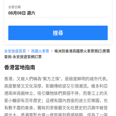
出發日期
搜尋
永安旅遊首頁
高鐵火車票
株洲到香港高鐵票火車票預訂|票價
查詢-永安旅遊官網訂票
香港當地指南
香港，又被人們稱為“東方之珠”，是極度鮮明的城市代表。
高度繁榮又文化深厚，彰顯傳統卻又引領潮流。維多利亞
港兩岸商圈林立，吸引購物族們買個不停，而香江上的天
星小輪卻有百年歷史；這裡有國內首座的迪士尼樂園，也
有數不盡的美食，獨有的茶餐廳文化在歷史的沉澱中被發
揚光大。香港電影也曾一度發展到鼎盛時期，成為了一張