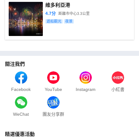
維多利亞港
4.7
分
距離市中心
3.3
公里
遊船觀光
夜景
關注我們
Facebook
YouTube
Instagram
小紅書
WeChat
團友分享群
精選優惠活動