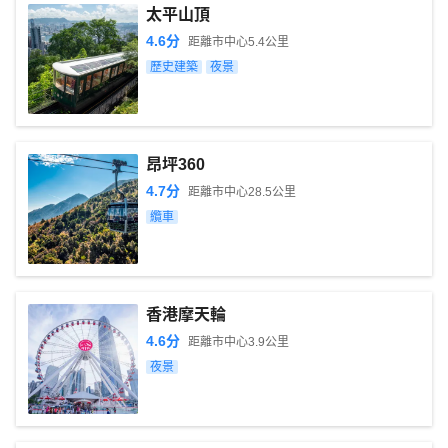
太平山頂
4.6
分
距離市中心
5.4
公里
歷史建築
夜景
昂坪360
4.7
分
距離市中心
28.5
公里
纜車
香港摩天輪
4.6
分
距離市中心
3.9
公里
夜景