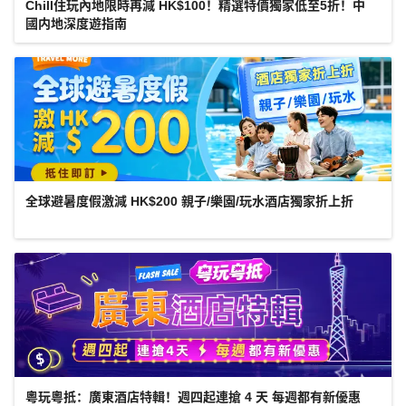
Chill住玩內地限時再減 HK$100！精選特價獨家低至5折！中
國内地深度遊指南
全球避暑度假激減 HK$200 親子/樂園/玩水酒店獨家折上折
粵玩粵抵：廣東酒店特輯！週四起連搶 4 天 每週都有新優惠