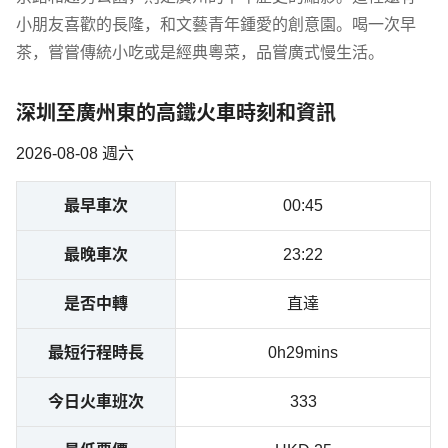
小朋友喜歡的長隆，和文藝青年鍾愛的創意園。喝一次早
茶，嘗嘗傳統小吃或是經典粵菜，品嘗廣式慢生活。
深圳至廣州東的高鐵火車時刻和資訊
2026-08-08 週六
最早車次
00:45
最晚車次
23:22
是否中轉
直達
最短行程時長
0h29mins
今日火車班次
333