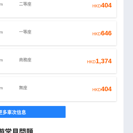
二等座
404
5m
HKD
一等座
646
5m
HKD
商務座
1,374
5m
HKD
無座
404
5m
HKD
更多車次信息
遊常見問題