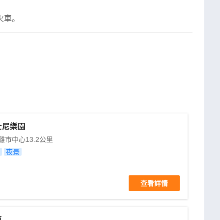
火車。
士尼樂園
離市中心
13.2
公里
夜景
查看詳情
車