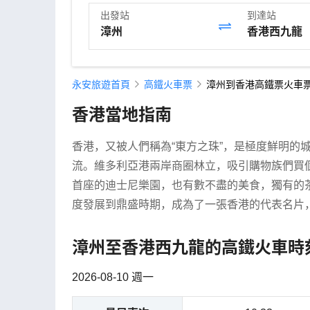
出發站
到達站
永安旅遊首頁
高鐵火車票
漳州到香港高鐵票火車票
香港當地指南
香港，又被人們稱為“東方之珠”，是極度鮮明的
流。維多利亞港兩岸商圈林立，吸引購物族們買
首座的迪士尼樂園，也有數不盡的美食，獨有的
度發展到鼎盛時期，成為了一張香港的代表名片
漳州至香港西九龍的高鐵火車時
2026-08-10 週一