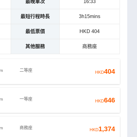
最晚車次
16:33
最短行程時長
3h15mins
最低票價
HKD 404
其他服務
商務座
二等座
404
9m
HKD
一等座
646
9m
HKD
商務座
1,374
9m
HKD