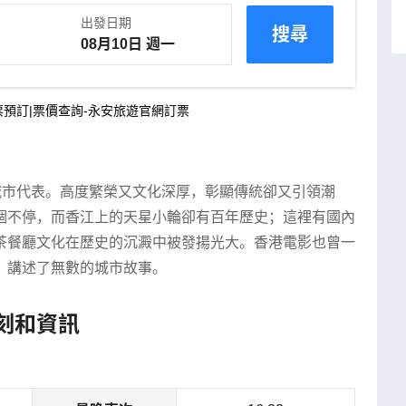
出發日期
搜尋
預訂|票價查詢-永安旅遊官網訂票
城市代表。高度繁榮又文化深厚，彰顯傳統卻又引領潮
個不停，而香江上的天星小輪卻有百年歷史；這裡有國內
茶餐廳文化在歷史的沉澱中被發揚光大。香港電影也曾一
，講述了無數的城市故事。
刻和資訊