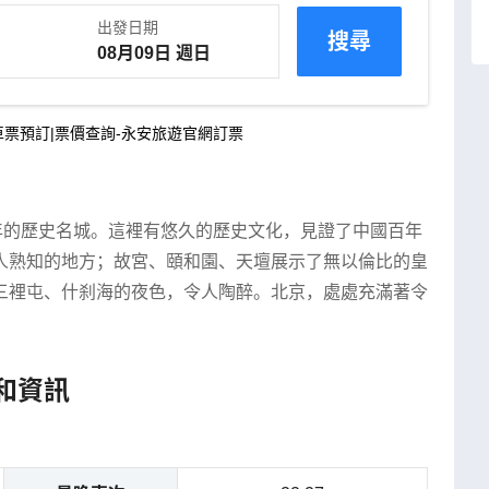
出發日期
搜尋
票預訂|票價查詢-永安旅遊官網訂票
年的歷史名城。這裡有悠久的歷史文化，見證了中國百年
人熟知的地方；故宮、頤和園、天壇展示了無以倫比的皇
三裡屯、什刹海的夜色，令人陶醉。北京，處處充滿著令
和資訊