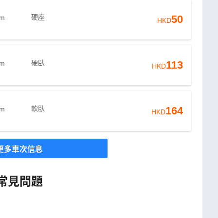
硬座
50
3m
HKD
硬臥
113
3m
HKD
軟臥
164
3m
HKD
更多車次信息
常見問題