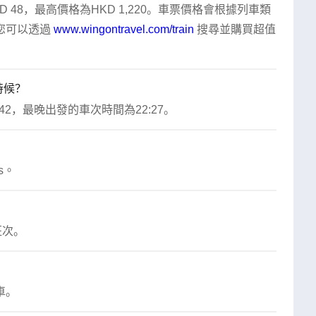
48，最高價格為HKD 1,220。車票價格會根據列車類
可以透過 
www.wingontravel.com/train
 搜尋並購買超值
時候？
2，最晚出發的車次時間為22:27。
s。
班次。
車。