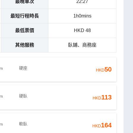
最晚車次
22:27
最短行程時長
1h0mins
最低票價
HKD 48
其他服務
臥鋪、商務座
硬座
50
2m
HKD
硬臥
113
2m
HKD
軟臥
164
2m
HKD