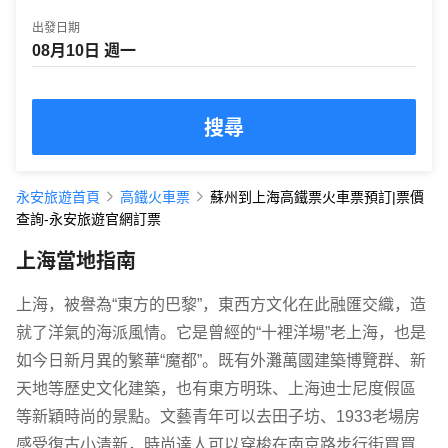
出發日期
搜尋
永安旅遊首頁
高鐵火車票
蘇州到上海高鐵票火車票預訂|票價
查詢-永安旅遊官網訂票
上海當地指南
上海，被譽為“東方的巴黎”，東西方文化在此融匯交織，造
就了洋氣的海派風情。它是曾經的“十裡洋場”老上海，也是
如今日新月異的繁華“魔都”。既有外灘萬國建築博覽群、新
天地等歷史文化建築，也有東方明珠、上海迪士尼度假區
等新穎時尚的景點。文藝青年可以去田子坊、1933老場房
感受復古小清新，時尚達人可以穿梭在南京路步行街買買