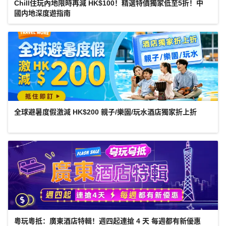
Chill住玩內地限時再減 HK$100！精選特價獨家低至5折！中
國内地深度遊指南
全球避暑度假激減 HK$200 親子/樂園/玩水酒店獨家折上折
粵玩粵抵：廣東酒店特輯！週四起連搶 4 天 每週都有新優惠