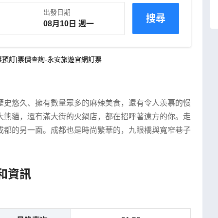
出發日期
搜尋
預訂|票價查詢-永安旅遊官網訂票
歷史悠久、擁有數量眾多的麻辣美食，還有令人羡慕的慢
大熊貓，還有滿大街的火鍋店，都在招呼著遠方的你。走
成都的另一面。成都也是時尚繁華的，九眼橋與寬窄巷子
和資訊