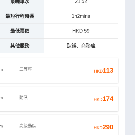
最晚車次
21:52
最短行程時長
1h2mins
最低票價
HKD 59
其他服務
臥鋪、商務座
二等座
113
9m
HKD
動臥
174
9m
HKD
高級動臥
290
9m
HKD