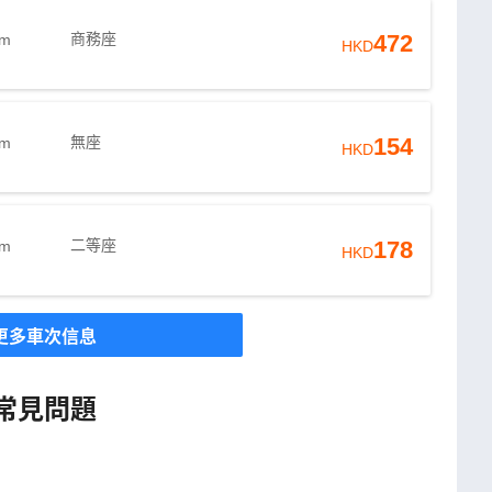
商務座
472
6m
HKD
無座
154
6m
HKD
二等座
178
5m
HKD
更多車次信息
常見問題