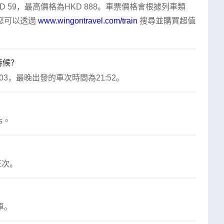
59，最高價格為HKD 888。車票價格會根據列車類
可以透過 
www.wingontravel.com/train
 搜尋並購買超值
時候？
3，最晚出發的車次時間為21:52。
s。
班次。
車。