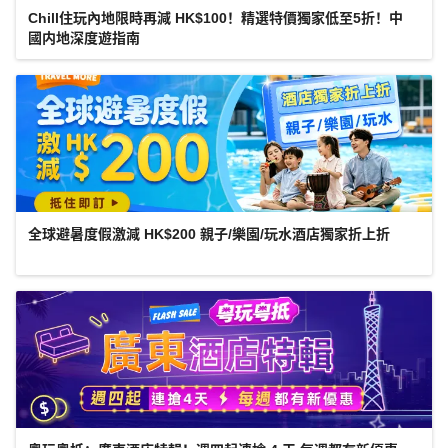
Chill住玩內地限時再減 HK$100！精選特價獨家低至5折！中
國内地深度遊指南
全球避暑度假激減 HK$200 親子/樂園/玩水酒店獨家折上折