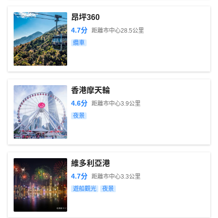
昂坪360
4.7
分
距離市中心
28.5
公里
纜車
香港摩天輪
4.6
分
距離市中心
3.9
公里
夜景
維多利亞港
4.7
分
距離市中心
3.3
公里
遊船觀光
夜景