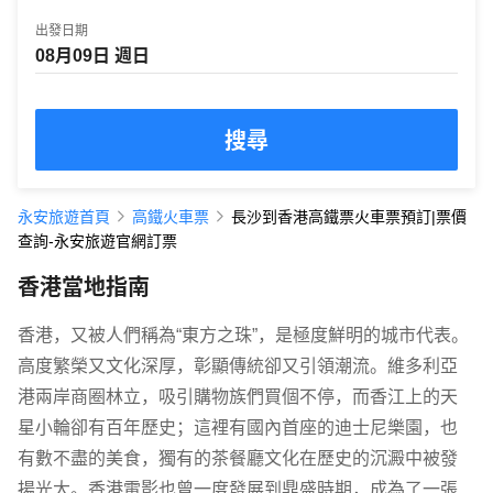
出發日期
搜尋
永安旅遊首頁
高鐵火車票
長沙到香港高鐵票火車票預訂|票價
查詢-永安旅遊官網訂票
香港當地指南
香港，又被人們稱為“東方之珠”，是極度鮮明的城市代表。
高度繁榮又文化深厚，彰顯傳統卻又引領潮流。維多利亞
港兩岸商圈林立，吸引購物族們買個不停，而香江上的天
星小輪卻有百年歷史；這裡有國內首座的迪士尼樂園，也
有數不盡的美食，獨有的茶餐廳文化在歷史的沉澱中被發
揚光大。香港電影也曾一度發展到鼎盛時期，成為了一張