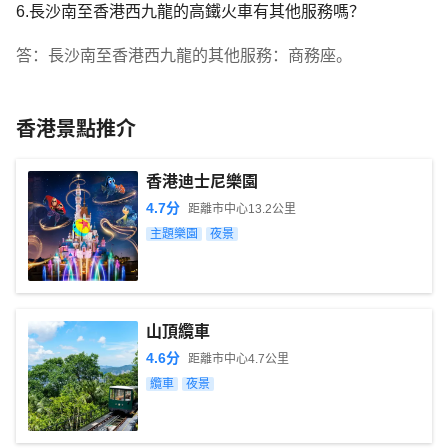
6.長沙南至香港西九龍的高鐵火車有其他服務嗎？
答：長沙南至香港西九龍的其他服務：商務座。
香港景點推介
香港迪士尼樂園
4.7
分
距離市中心
13.2
公里
主題樂園
夜景
山頂纜車
4.6
分
距離市中心
4.7
公里
纜車
夜景