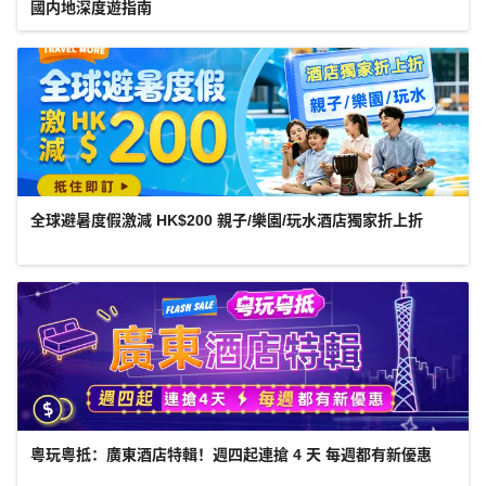
國内地深度遊指南
全球避暑度假激減 HK$200 親子/樂園/玩水酒店獨家折上折
粵玩粵抵：廣東酒店特輯！週四起連搶 4 天 每週都有新優惠