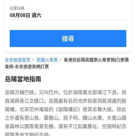
出發日期
搜尋
永安旅遊首頁
高鐵火車票
香港到岳陽高鐵票火車票預訂|票價
查詢-永安旅遊官網訂票
岳陽當地指南
岳陽古稱巴陵，又叫巴州，位於湖南東北部湘江下游，洞
庭湖與長江交匯口。岳陽最有名的也許就是洞庭湖邊的嶽
陽樓。北宋范仲淹寫的《嶽陽樓記》使其名聲大振。除此
之外還有君山島、靈霧山、屈子祠、鐵山水庫、大雲山國
家森林公園等風景名勝。還有平江起義舊址、任弼時紀念
館等革命文物紀念地。