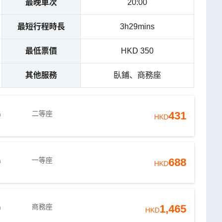
最晚車次
20:00
最短行程時長
3h29mins
最低票價
HKD 350
其他服務
臥鋪、商務座
二等座
431
m
HKD
一等座
688
m
HKD
商務座
1,465
m
HKD