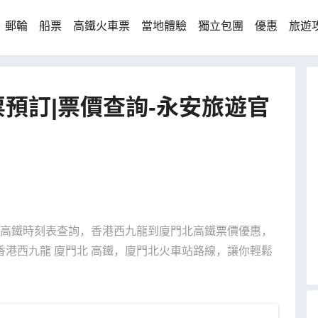
郵輪
船票
高鐵火車票
當地體驗
獨立包團
優惠
旅遊
預訂|票價查詢-永安旅遊官
廈門高鐵時刻表查詢，香港西九龍到廈門北高鐵票價優惠，
港西九龍 廈門北 高鐵，廈門北火車站路線，讓你輕鬆