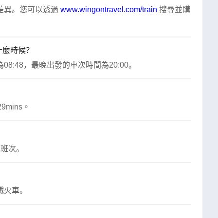
異。您可以透過 
www.wingontravel.com/train
 搜尋並購
什麼時候？
:48，最晚出發的車次時間為20:00。
mins。
？
車班次。
鐵火車。
？