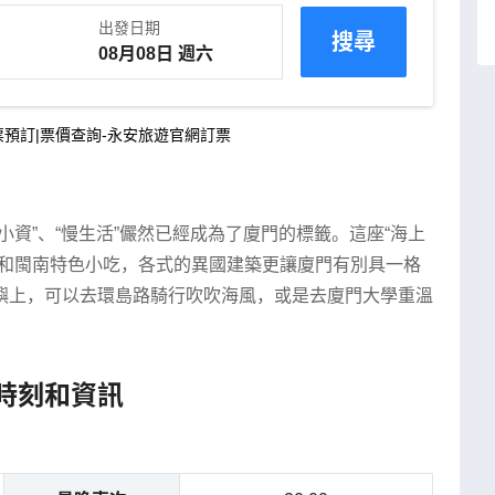
出發日期
搜尋
預訂|票價查詢-永安旅遊官網訂票
資”、“慢生活”儼然已經成為了廈門的標籤。這座“海上
餚和閩南特色小吃，各式的異國建築更讓廈門有別具一格
嶼上，可以去環島路騎行吹吹海風，或是去廈門大學重溫
。
時刻和資訊