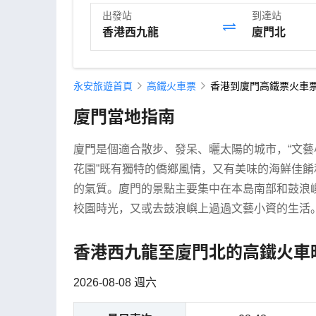
出發站
到達站
永安旅遊首頁
高鐵火車票
香港到廈門高鐵票火車票
廈門當地指南
廈門是個適合散步、發呆、曬太陽的城市，“文藝小
花園”既有獨特的僑鄉風情，又有美味的海鮮佳
的氣質。廈門的景點主要集中在本島南部和鼓浪
校園時光，又或去鼓浪嶼上過過文藝小資的生活
香港西九龍至廈門北的高鐵火車
2026-08-08 週六