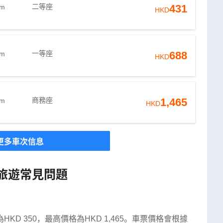
二等座
431
9m
HKD
一等座
688
9m
HKD
商務座
1,465
9m
HKD
更多車次信息
旅遊常見問題
D 350，最高價格為HKD 1,465。車票價格會根據