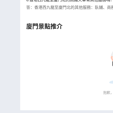
答：香港西九龍至廈門北的其他服務：臥鋪、商
廈門景點推介
抱歉