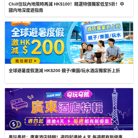
Chill住玩內地限時再減 HK$100！精選特價獨家低至5折！中
國内地深度遊指南
全球避暑度假激減 HK$200 親子/樂園/玩水酒店獨家折上折
粵玩粵抵：廣東酒店特輯！週四起連搶 4 天 每週都有新優惠