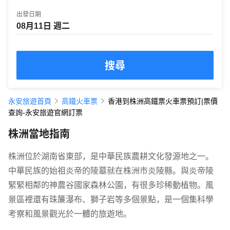
出發日期
搜尋
永安旅遊首頁
高鐵火車票
香港到株洲高鐵票火車票預訂|票價
查詢-永安旅遊官網訂票
株洲當地指南
株洲位於湖南省東部，是中華民族農耕文化發源地之一。
中華民族的始祖炎帝的陵墓就在株洲市炎陵縣。與炎帝陵
緊緊相鄰的神農谷國家森林公園，有很多珍稀動植物。風
景區裡還有珠簾瀑布、獅子岩等多個景點，是一個集科學
考察和風景觀光於一體的旅遊地。