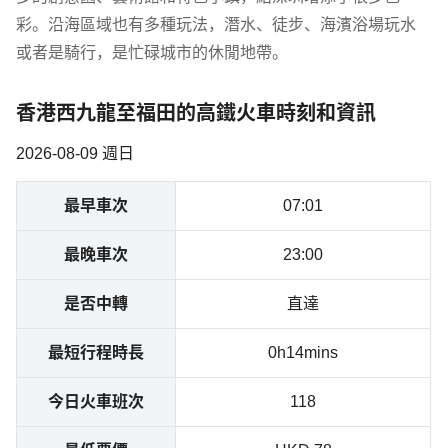
彩。沿海區域也有多種玩法，潛水、徒步、海濱浴場玩水
或者是騎行，是忙碌城市的休閒地帶。
香港西九龍至福田的高鐵火車時刻和資訊
2026-08-09 週日
最早車次
07:01
最晚車次
23:00
是否中轉
直達
最短行程時長
0h14mins
今日火車班次
118