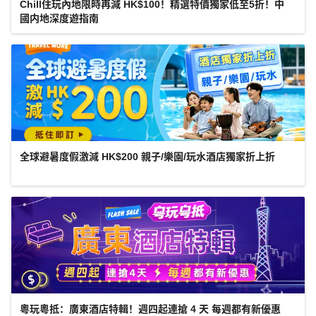
Chill住玩內地限時再減 HK$100！精選特價獨家低至5折！中
國内地深度遊指南
全球避暑度假激減 HK$200 親子/樂園/玩水酒店獨家折上折
粵玩粵抵：廣東酒店特輯！週四起連搶 4 天 每週都有新優惠