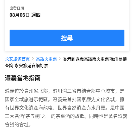
出發日期
搜尋
永安旅遊首頁
高鐵火車票
香港到遵義高鐵票火車票預訂|票價
查詢-永安旅遊官網訂票
遵義當地指南
遵義位於貴州省北部，黔川渝三省市結合部中心城市，是
國家全域旅遊示範區。遵義是首批國家歷史文化名城，擁
有世界文化遺產海龍屯、世界自然遺產赤水丹霞。是中國
三大名酒“茅五劍”之一的茅臺酒的故鄉。同時也是著名遵義
會議的會址。