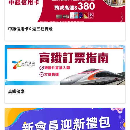
中銀信用卡X 週三狂賞飛
高鐵優惠