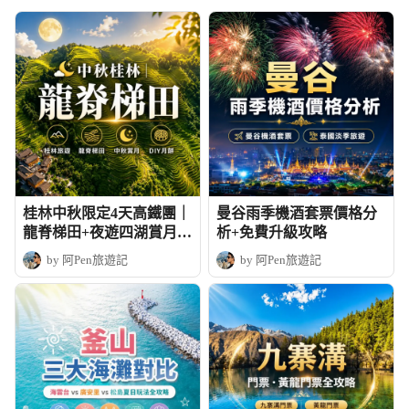
桂林中秋限定4天高鐵團｜
曼谷雨季機酒套票價格分
龍脊梯田+夜遊四湖賞月+
析+免費升級攻略
DIY月餅
by 阿Pen旅遊記
by 阿Pen旅遊記