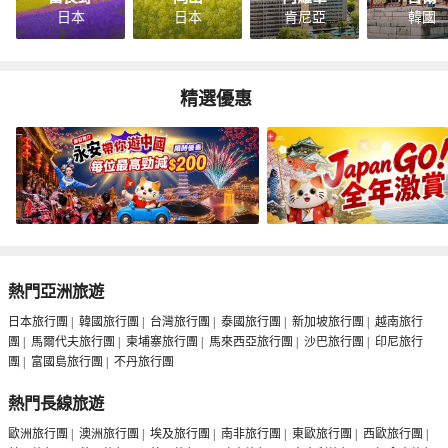
日本
日本
肯尼亞
韓國
精選優惠
熱門亞洲旅遊
日本旅行團
|
韓國旅行團
|
台灣旅行團
|
泰國旅行團
|
新加坡旅行團
|
越南旅行
團
|
馬爾代夫旅行團
|
柬埔寨旅行團
|
馬來西亞旅行團
|
沙巴旅行團
|
印尼旅行
團
|
富國島旅行團
|
不丹旅行團
熱門長線旅遊
歐洲旅行團
|
澳洲旅行團
|
埃及旅行團
|
南非旅行團
|
東歐旅行團
|
西歐旅行團
|