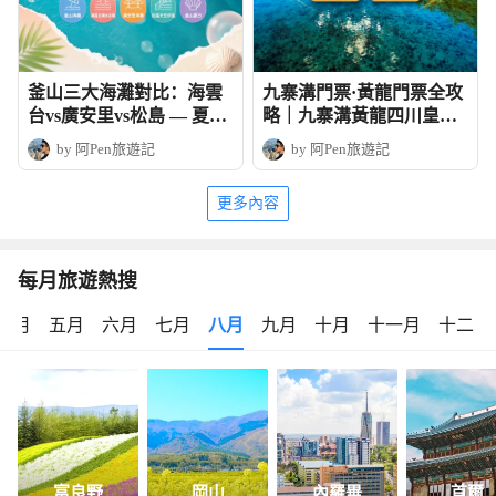
釜山三大海灘對比：海雲
九寨溝門票·黃龍門票全攻
台vs廣安里vs松島 — 夏日
略｜九寨溝黃龍四川皇牌
玩法全攻略
深度6天團
by 阿Pen旅遊記
by 阿Pen旅遊記
更多內容
每月旅遊熱搜
四月
五月
六月
七月
八月
九月
十月
十一月
十二月
富良野
岡山
內羅畢
首爾