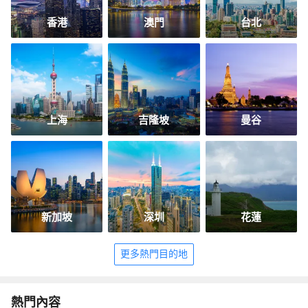
香港
澳門
台北
上海
吉隆坡
曼谷
新加坡
深圳
花蓮
更多熱門目的地
熱門內容