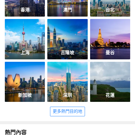
香港
澳門
台北
上海
吉隆坡
曼谷
新加坡
深圳
花蓮
更多熱門目的地
熱門內容