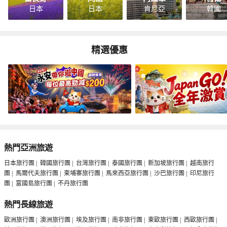
日本
日本
肯尼亞
韓國
精選優惠
熱門亞洲旅遊
日本旅行團
|
韓國旅行團
|
台灣旅行團
|
泰國旅行團
|
新加坡旅行團
|
越南旅行
團
|
馬爾代夫旅行團
|
柬埔寨旅行團
|
馬來西亞旅行團
|
沙巴旅行團
|
印尼旅行
團
|
富國島旅行團
|
不丹旅行團
熱門長線旅遊
歐洲旅行團
|
澳洲旅行團
|
埃及旅行團
|
南非旅行團
|
東歐旅行團
|
西歐旅行團
|