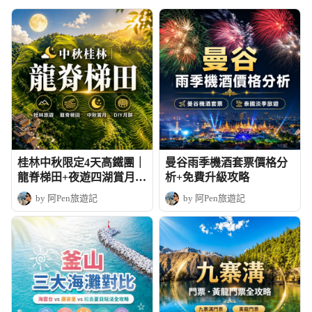
桂林中秋限定4天高鐵團｜
曼谷雨季機酒套票價格分
龍脊梯田+夜遊四湖賞月+
析+免費升級攻略
DIY月餅
by 阿Pen旅遊記
by 阿Pen旅遊記