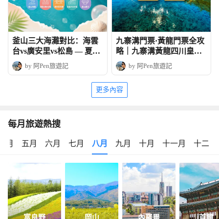
釜山三大海灘對比：海雲
九寨溝門票·黃龍門票全攻
台vs廣安里vs松島 — 夏日
略｜九寨溝黃龍四川皇牌
玩法全攻略
深度6天團
by 阿Pen旅遊記
by 阿Pen旅遊記
更多內容
每月旅遊熱搜
四月
五月
六月
七月
八月
九月
十月
十一月
十二月
富良野
岡山
內羅畢
首爾