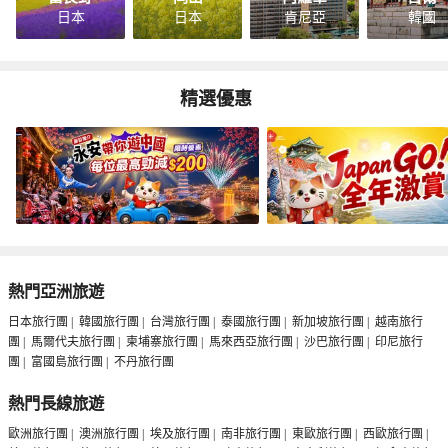
日本
日本
肯尼亞
韓國
精選優惠
熱門亞洲旅遊
日本旅行團
|
韓國旅行團
|
台灣旅行團
|
泰國旅行團
|
新加坡旅行團
|
越南旅行
團
|
馬爾代夫旅行團
|
柬埔寨旅行團
|
馬來西亞旅行團
|
沙巴旅行團
|
印尼旅行
團
|
富國島旅行團
|
不丹旅行團
熱門長線旅遊
歐洲旅行團
|
澳洲旅行團
|
埃及旅行團
|
南非旅行團
|
東歐旅行團
|
西歐旅行團
|