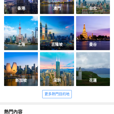
香港
澳門
台北
上海
吉隆坡
曼谷
新加坡
深圳
花蓮
更多熱門目的地
熱門內容