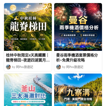
桂林中秋限定4天高鐵團｜
曼谷雨季機酒套票價格分
龍脊梯田+夜遊四湖賞月+
析+免費升級攻略
DIY月餅
by 阿Pen旅遊記
by 阿Pen旅遊記