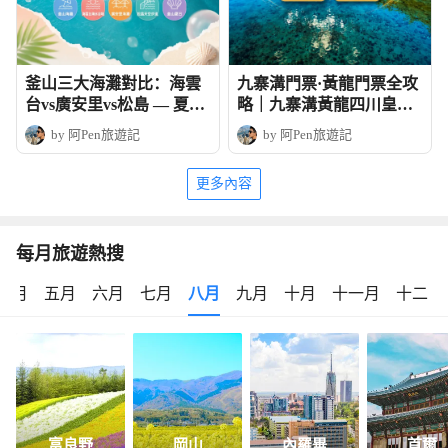
釜山三大海灘對比：海雲
九寨溝門票·黃龍門票全攻
台vs廣安里vs松島 — 夏日
略｜九寨溝黃龍四川皇牌
玩法全攻略
深度6天團
by 阿Pen旅遊記
by 阿Pen旅遊記
更多內容
每月旅遊熱搜
四月
五月
六月
七月
八月
九月
十月
十一月
十二月
富良野
岡山
內羅畢
首爾