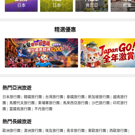
日本
日本
肯尼亞
韓國
精選優惠
熱門亞洲旅遊
日本旅行團
|
韓國旅行團
|
台灣旅行團
|
泰國旅行團
|
新加坡旅行團
|
越南旅行
團
|
馬爾代夫旅行團
|
柬埔寨旅行團
|
馬來西亞旅行團
|
沙巴旅行團
|
印尼旅行
團
|
富國島旅行團
|
不丹旅行團
熱門長線旅遊
歐洲旅行團
|
澳洲旅行團
|
埃及旅行團
|
南非旅行團
|
東歐旅行團
|
西歐旅行團
|