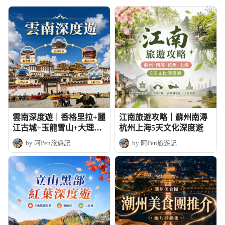
雲南深度遊｜香格里拉+麗
江南旅遊攻略｜蘇州南潯
江古城+玉龍雪山+大理古
杭州上海5天文化深度遊
城+松贊林寺
by 阿Pen旅遊記
by 阿Pen旅遊記