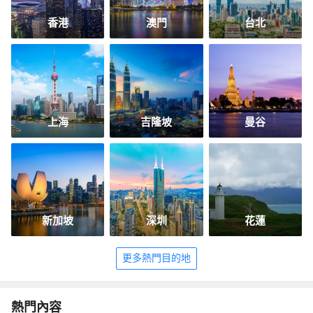
香港
澳門
台北
上海
吉隆坡
曼谷
新加坡
深圳
花蓮
更多熱門目的地
熱門內容