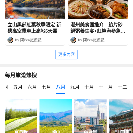
立山黑部紅葉秋季限定 新
潮州美食團推介｜鮑片砂
穗高空纜車上高地6天團
鍋粥養生宴+紅燒海參魚皮
+湘子橋的日與夜
by 阿Pen旅遊記
by 阿Pen旅遊記
更多內容
每月旅遊熱搜
四月
五月
六月
七月
八月
九月
十月
十一月
十二月
富良野
岡山
內羅畢
首爾