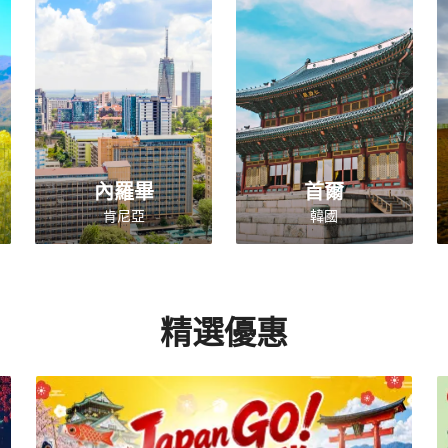
內羅畢
首爾
肯尼亞
韓國
精選優惠