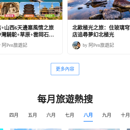
古+山西6天邊塞風情之旅
北歐極光之旅：住玻璃穹
沙灣騎駝+草原+雲岡石窟
店追尋夢幻北極光
木塔
y 阿Pen旅遊記
by 阿Pen旅遊記
更多內容
每月旅遊熱搜
四月
五月
六月
七月
八月
九月
十月