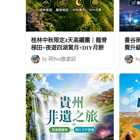
桂林中秋限定4天高鐵團｜龍脊
曼谷
梯田+夜遊四湖賞月+DIY月餅
費升
by 阿Pen旅遊記
b