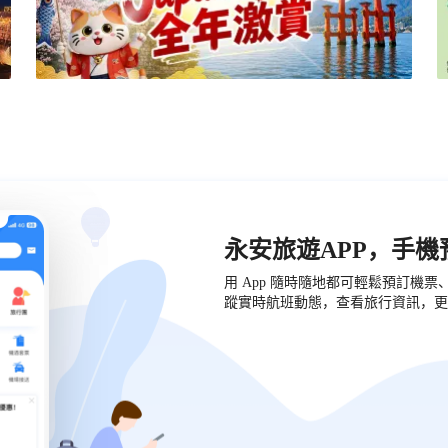
永安旅遊APP，手
用 App 隨時隨地都可輕鬆預訂機
蹤實時航班動態，查看旅行資訊，更