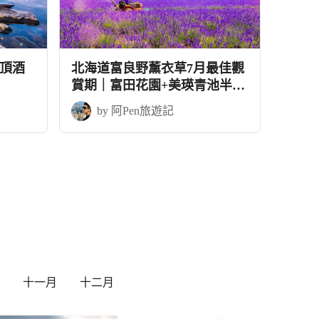
頂酒
北海道富良野薰衣草7月最佳觀
賞期｜富田花園+美瑛青池半自
由行5天
by 阿Pen旅遊記
十一月
十二月