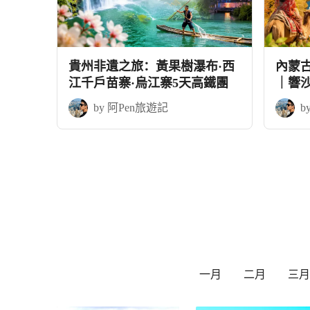
貴州非遺之旅：黃果樹瀑布·西
內蒙
江千戶苗寨·烏江寨5天高鐵團
｜響
+應縣
by 阿Pen旅遊記
b
一月
二月
三月