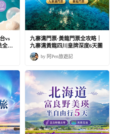
vs
九寨溝門票·黃龍門票全攻略｜
法全攻
九寨溝黃龍四川皇牌深度6天團
by 阿Pen旅遊記