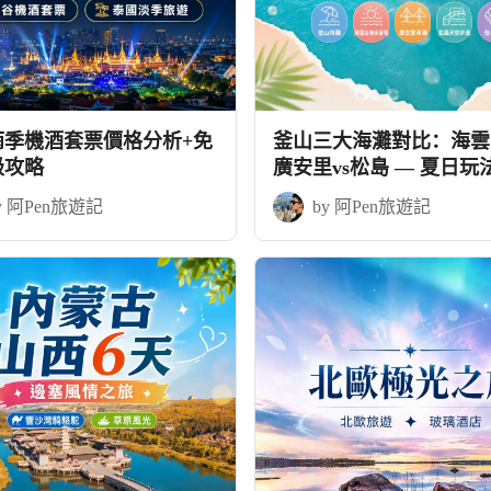
雨季機酒套票價格分析+免
釜山三大海灘對比：海雲台
級攻略
廣安里vs松島 — 夏日玩
略
y 阿Pen旅遊記
by 阿Pen旅遊記