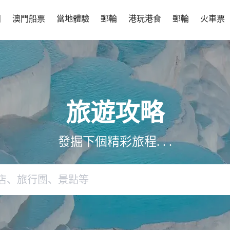
團
澳門船票
當地體驗
郵輪
港玩港食
郵輪
火車票
旅遊攻略
發掘下個精彩旅程. . .