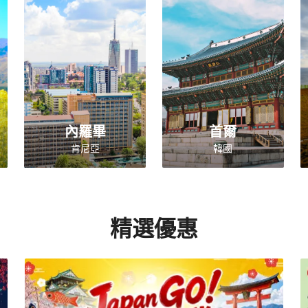
內羅畢
首爾
肯尼亞
韓國
精選優惠