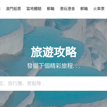
團
澳門船票
當地體驗
郵輪
港玩港食
郵輪
火車票
旅遊攻略
發掘下個精彩旅程. . .