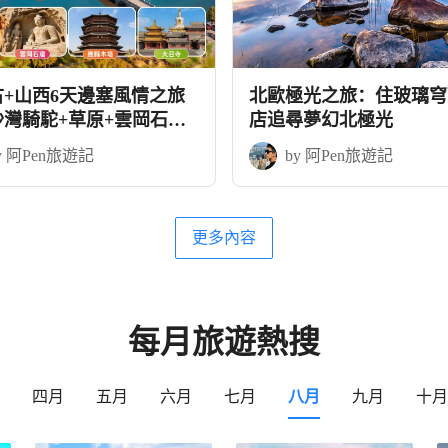
古+山西6天邊塞風情之旅
北歐極光之旅：住玻璃穹
沙灣騎駝+草原+雲岡石窟
店追尋夢幻北極光
木塔
y 阿Pen旅遊記
by 阿Pen旅遊記
更多內容
每月旅遊熱搜
四月
五月
六月
七月
八月
九月
十月