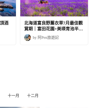
頂酒
北海道富良野薰衣草7月最佳觀
賞期｜富田花園+美瑛青池半自
由行5天
by 阿Pen旅遊記
十一月
十二月