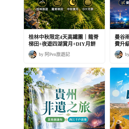
桂林中秋限定4天高鐵團｜龍脊
曼谷
梯田+夜遊四湖賞月+DIY月餅
費升
by 阿Pen旅遊記
b