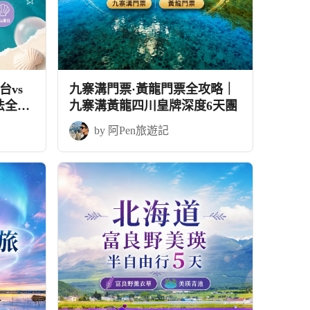
vs
九寨溝門票·黃龍門票全攻略｜
法全攻
九寨溝黃龍四川皇牌深度6天團
by 阿Pen旅遊記