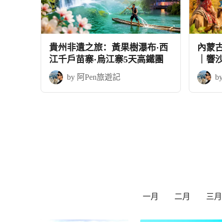
貴州非遺之旅：黃果樹瀑布·西
內蒙
江千戶苗寨·烏江寨5天高鐵團
｜響
+應縣
by 阿Pen旅遊記
b
一月
二月
三月