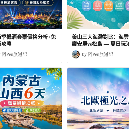
雨季機酒套票價格分析+免
釜山三大海灘對比：海雲台
級攻略
廣安里vs松島 — 夏日玩
略
y 阿Pen旅遊記
by 阿Pen旅遊記