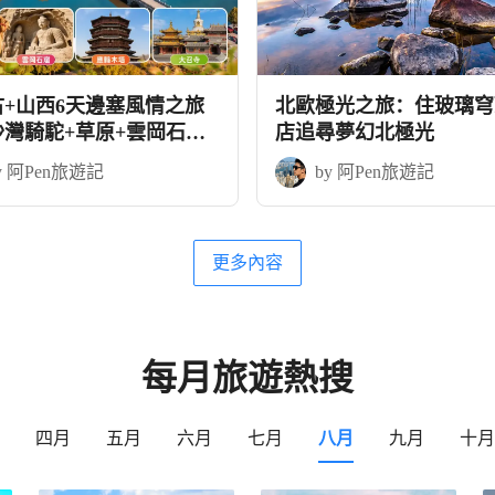
古+山西6天邊塞風情之旅
北歐極光之旅：住玻璃穹
沙灣騎駝+草原+雲岡石窟
店追尋夢幻北極光
木塔
y 阿Pen旅遊記
by 阿Pen旅遊記
更多內容
每月旅遊熱搜
四月
五月
六月
七月
八月
九月
十月