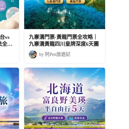
vs
九寨溝門票·黃龍門票全攻略｜
法全攻
九寨溝黃龍四川皇牌深度6天團
by 阿Pen旅遊記