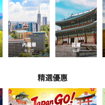
內羅畢
首爾
肯尼亞
韓國
精選優惠