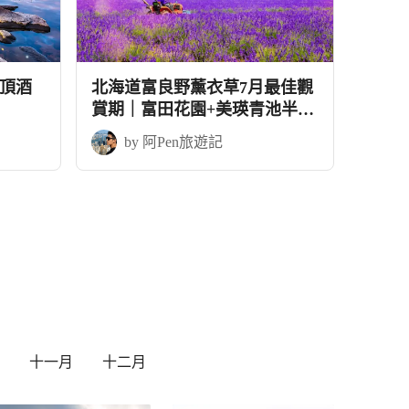
頂酒
北海道富良野薰衣草7月最佳觀
賞期｜富田花園+美瑛青池半自
由行5天
by 阿Pen旅遊記
十一月
十二月