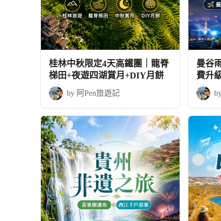
桂林中秋限定4天高鐵團｜龍脊
曼谷
梯田+夜遊四湖賞月+DIY月餅
費升
by 阿Pen旅遊記
b