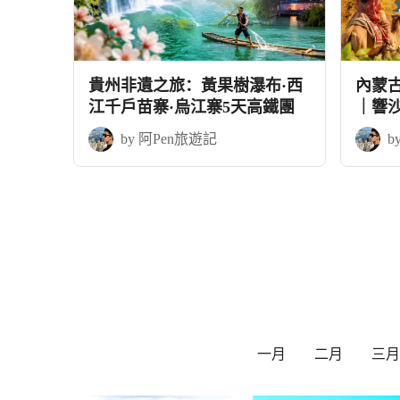
貴州非遺之旅：黃果樹瀑布·西
內蒙
江千戶苗寨·烏江寨5天高鐵團
｜響
+應縣
by 阿Pen旅遊記
b
一月
二月
三月