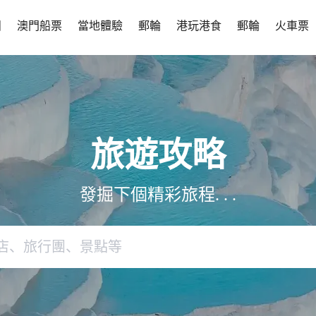
團
澳門船票
當地體驗
郵輪
港玩港食
郵輪
火車票
旅遊攻略
發掘下個精彩旅程. . .