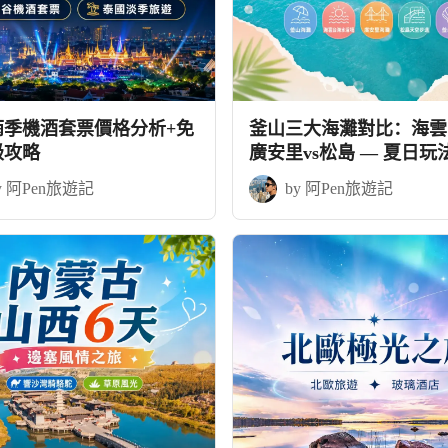
雨季機酒套票價格分析+免
釜山三大海灘對比：海雲台
級攻略
廣安里vs松島 — 夏日玩
略
y 阿Pen旅遊記
by 阿Pen旅遊記