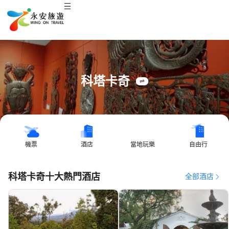
科塔卡奇
機票
酒店
當地玩樂
自由行
科塔卡奇十大熱門酒店
全部酒店