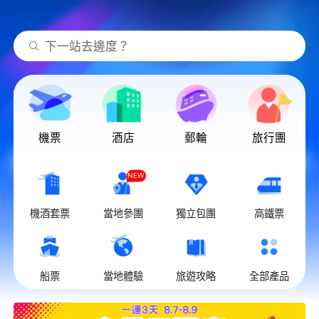
下一站去邊度？
機票
酒店
郵輪
旅行團
NEW
機酒套票
當地參團
獨立包團
高鐵票
船票
當地體驗
旅遊攻略
全部產品