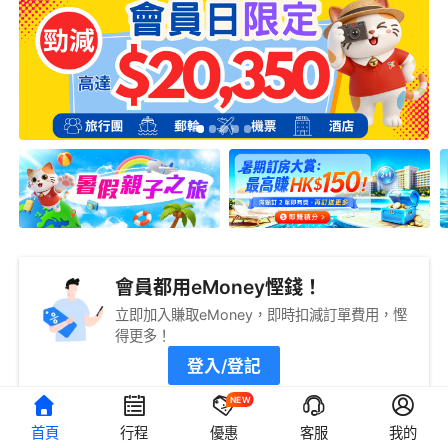
會員都用eMoney慳錢！
立即加入賺取eMoney，即時扣減訂單費用，慳
得更多！
登入/登記
NEW
首頁
行程
優惠
客服
我的
旅遊攻略
查看更多