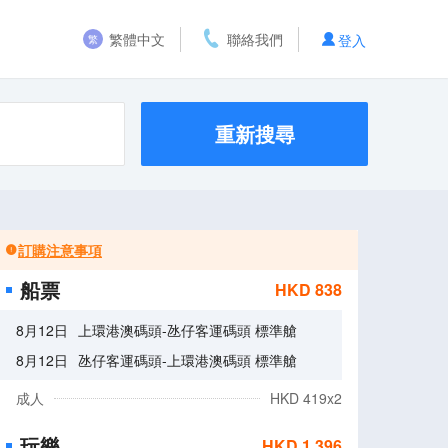
繁體中文
聯絡我們
登入
繁
重新搜尋
訂購注意事項
船票
HKD
838
8月12日
上環港澳碼頭
-
氹仔客運碼頭
標準艙
8月12日
氹仔客運碼頭
-
上環港澳碼頭
標準艙
成人
HKD
419
x
2
玩樂
HKD
1,396