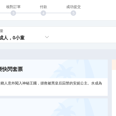
核對訂單
付款
成功提交
量
成人，
0
小童
樂快閃套票
異鄉人意外闖入神秘王國，拯救被黑皇后囚禁的安妮公主。水成為