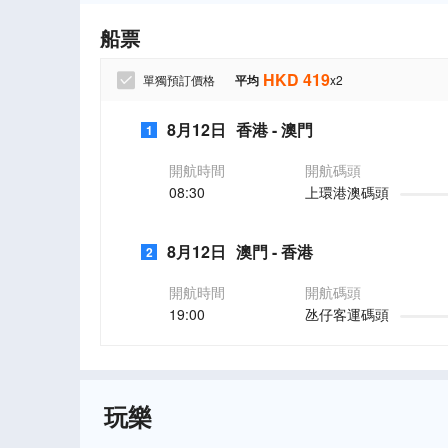
船票
HKD
419
單獨預訂價格
平均
x
2
8月12日
香港
-
澳門
1
開航時間
開航碼頭
08:30
上環港澳碼頭
8月12日
澳門
-
香港
2
開航時間
開航碼頭
19:00
氹仔客運碼頭
玩樂