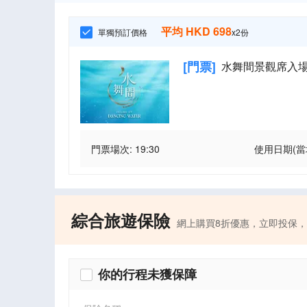
平均
HKD
698
單獨預訂價格
x
2
份
[
門票
]
水舞間景觀席入場門票(
門票場次: 19:30
使用日期
(
綜合旅遊保險
網上購買8折優惠，立即投保
你的行程未獲保障