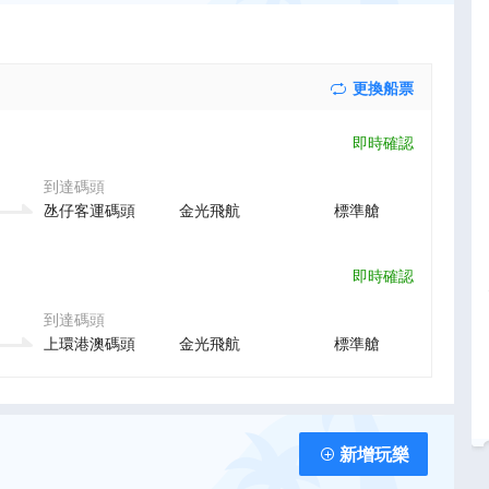
更換船票
即時確認
到達碼頭
氹仔客運碼頭
金光飛航
標準艙
即時確認
到達碼頭
上環港澳碼頭
金光飛航
標準艙
新增玩樂