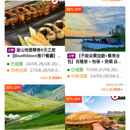
聚福‧非遺漁家宴》
界文化遺產」奈良東大寺、神
鹿公園、一天自由活動
38% OFF
釜山地道韓食6天之旅
※【BlueRibbon推介餐廳】風
【不設自費加遊+餐食全
川灣烤鰻魚;活鮑魚海鮮辛辣麵
包】吉隆坡 + 怡保 + 安順 自然
已成團
24/08,26/08,30/08,31/08,07/09,11/09,16/09
+韓式海膽一口紫菜飯捲;海鮮
生態美景5天之旅吉隆坡(“七彩
已成團
15/08,21/08,26/08,28/08,17/10,30/10,30/11
快將成團
27/08,28/08,02/09,03/09,04/09,06/09,09/09,10/09,13/09,14/09,17/09,18/09,23/09,24/09,04/10
烤貝料理;機張名物:松葉蟹料
階梯”黑風洞、茨廠街)、怡保
快將成團
04/09,06/09,07/09,09/09,10/09,13/09,16/09,19/09,20/09,21/09,22/09,24/09,25/09,05/10,06/10,07/10,08/10,09/10,11/10,13/10
3,999+
HKD
理;【藍絲帶認證食府】釜山豬
(「泰姬陵」百年火車站、二奶
手料理
巷、閒真別墅)、安順(乘船觀
HKD 4,199
20% OFF
2,599+
HKD
賞霹靂河夕陽美景、百鳥歸巢)
27% OFF