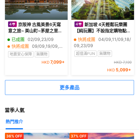
京阪神 古風美景6天寫
新加坡 4天輕鬆玩樂團
意之旅~ 美山町~茅屋之里、
【純玩團】不設指定購物點
「世界文化遺產」平等院、
《一日自由活動、Gardens
已成團
02/09,23/09
快將成團
04/09,11/09,18/
嵐山風景區~渡月橋、紀三井
by the Bay濱海灣花園~Flo
09,23/09
快將成團
09/09,19/09,30/09
寺、和歌山電鐵貓站長車站~
wer Dome & Cloud Fores
超值滿FUN
無購物
地震安心保障
無購物
乘特色觀光列車
t、聖淘沙島、獅頭魚尾像》
7,099
+
HKD
半自由行團
HKD 7,199
半自由行團
5,099
+
HKD
更多產品
當季人氣
熱門推介
36% OFF
37% OFF