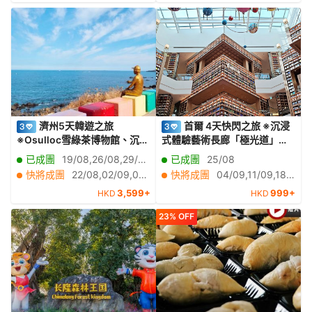
濟州5天韓遊之旅
首爾 4天快閃之旅 ※沉浸
※Osulloc雪綠茶博物館、沉浸
式體驗藝術長廊「極光道」、
式數碼藝術館ArteMuseum、
傳統汗蒸幕體驗、《人氣打卡
已成團
19/08,26/08,29/08,09/09,16/09
已成團
25/08
彩虹遊艇+海女下水表演秀、海
熱點》水原Starfield星空圖書
快將成團
22/08,02/09,05/09,12/09
快將成團
04/09,11/09,18/09,21/09,24/09
女博物館、風之山坡
館2.0、龍王山天空步道
3,599+
999+
HKD
HKD
Boromwat、城山日出峰、透
明獨木舟體驗、道頭洞彩虹海
23% OFF
岸道路