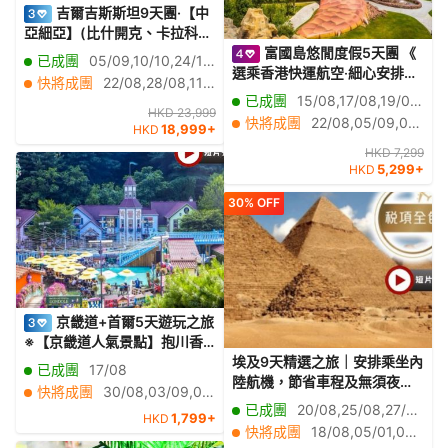
吉爾吉斯斯坦9天團·【中
亞細亞】(比什開克、卡拉科
爾、奧古茲峽谷、布蘭那塔、
富國島悠閒度假5天團 《
已成團
05/09,10/10,24/12,22/01,06/02,26/02,19/03,25/03
阿拉阿恰國家公園)
選乘香港快運航空‧細心安排地
快將成團
22/08,28/08,11/09,19/09,25/09,03/10,16/10,24/10,30/10,07/11,13/11,21/11,27/11,05/12,11/12,01/01,15/01,29/01,12/02,05/03
道特色越南美食 》
已成團
15/08,17/08,19/08,21/08,17/10
HKD 23,999
快將成團
22/08,05/09,09/09,12/09,16/09,19/09,23/09,26/09,07/10,10/10,14/10,21/10,24/10,28/10,31/10,06/11,13/11,20/11,27/11,11/12
18,999+
HKD
HKD 7,299
5,299+
HKD
30% OFF
京畿道+首爾5天遊玩之旅
※【京畿道人氣景點】抱川香
草島樂園、坡州DMZ非武裝地
埃及9天精選之旅｜安排乘坐內
已成團
17/08
帶、漢灘江Y型懸索吊橋 +鴿子
陸航機，節省車程及無須夜宿
快將成團
30/08,03/09,07/09,10/09,17/09,22/09
囊瀑布、水原Starfield星空圖
於火車/暢遊七大奇景之一的金
已成團
20/08,25/08,27/08,02/09,03/09,08/09,10/09,15/09,17/09,22/09,24/09,29/09,01/10,06/10,08/10,13/10,15/10,20/10,22/10,27/10
1,799+
HKD
書館2.0、傳統汗蒸幕體驗、恩
字塔及獅身人面像/全程住宿五
快將成團
18/08,05/01,07/01,12/01,14/01,19/01,21/01,26/01,28/01,11/02,16/02,18/02,23/02,25/02,02/03,04/03,09/03,11/03,16/03,18/03
平韓屋村
星級酒店及尼羅河五星級遊船/