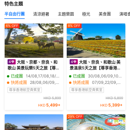
特色主題
半自由行團
清涼避暑
主題樂園
極光
美食團
演唱
6%
OFF
8%
OFF
大阪、京都、奈良、和
大阪、奈良、和歌山 美
歌山 美景玩樂5天之旅【尊享
景溫泉5天之旅【尊享香港航
香港航空貴賓室】「世界文
空貴賓室】「賞花勝地」花
已成團
14/08,17/08,18/08,20/08,22/08,24/08,25/08,26/08,27/08,29/08,31/08,01/09,02/09,03/09,04/09,05/09,07/09,08/09,09/09,11/09
已成團
30/08,06/09,10/09
化遺產」金閣寺、八坂神
博記念公園鶴見綠地~風車之
快將成團
28/08,06/09,21/09,25/09,27/09,29/09,05/10,11/10,16/10,18/10,01/11,02/11,03/11,04/11,05/11,06/11,07/11,08/11,09/11,10/11
快將成團
07/09,22/09,25/09,26/09,29/09
社、祇園花見小路、「日本
丘、「世界文化遺產」興福
尊享香港航空貴賓室
尊享香港航空貴賓室
百大名城」和歌山城、紅葉
寺~中金堂、保證入住1晚
溪庭園、「世界文化遺產」
《國際品牌》南紀白濱Marri
地震安心保障
無購物
HKD 5,899
地震安心保障
賞花
HKD 5,899
無購物
奈良東大寺、神鹿公園、一
ott 溫泉酒店
5,499
+
5,399
+
HKD
HKD
半自由行團
紅葉秘境
半自由行團
天自由活動
29%
OFF