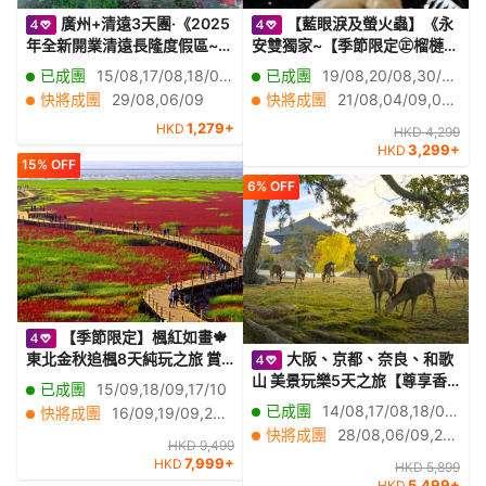
廣州+清遠3天團·《2025
【藍眼淚及螢火蟲】《永
年全新開業清遠長隆度假區~長
安雙獨家~【季節限定㊣榴槤果
隆森林王國》《融創樂園+融創
園榴槤任食】+全新夜景山頂餐
已成團
15/08,17/08,18/08,26/08,28/08,25/12
已成團
19/08,20/08,30/08,01/09,05/09,18/09
國際大馬戲~奇幻祕境》
廳》吉隆坡+雪蘭莪+馬六甲悠
快將成團
29/08,06/09
快將成團
21/08,04/09,06/09,07/09,10/09,16/09,19/09,20/09,21/09
閒5天團 +瓜拉雪蘭莪 (欣賞海
1,279+
HKD
洋奇觀【藍眼淚】及螢火蟲)》
HKD 4,299
3,299+
HKD
15% OFF
6% OFF
【季節限定】楓紅如畫🍁
東北金秋追楓8天純玩之旅 賞
大阪、京都、奈良、和歌
秋勝地【關門山、天橋溝、五
山 美景玩樂5天之旅【尊享香
已成團
15/09,18/09,17/10
女山、紅海灘】丸都山城、中
港航空貴賓室】「世界文化遺
已成團
14/08,17/08,18/08,20/08,22/08,24/08,25/08,26/08,27/08,29/08,31/08,01/09,02/09,03/09,04/09,05/09,07/09,08/09,09/09,11/09
快將成團
16/09,19/09,20/09,08/10,09/10,10/10,11/10,12/10,14/10,15/10
朝國門、河口景區、鴨綠江斷
產」金閣寺、八坂神社、祇園
快將成團
28/08,06/09,21/09,25/09,27/09,29/09,05/10,11/10,16/10,18/10,01/11,02/11,03/11,04/11,05/11,06/11,07/11,08/11,09/11,10/11
橋、乘船遊鴨綠江、虎山長
花見小路、「日本百大名城」
HKD 9,499
7,999+
HKD
城、隆重呈獻永安尊享《遼河
和歌山城、紅葉溪庭園、「世
HKD 5,899
5,499+
HKD