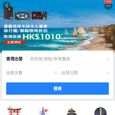
new
香港出發
目的地/景點/參考團號
|
出遊天數
出發日期
|
搜尋