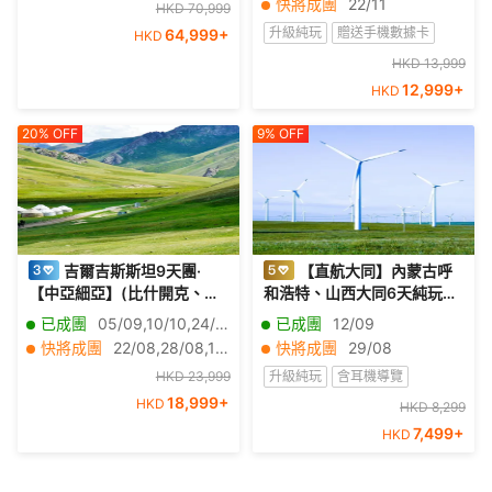
快將成團
22/11
HKD 70,999
湖、烏蘇曼、提奧狄華岡) 13
峽大壩、三峽之巔、升船
升級純玩
贈送手機數據卡
64,999
+
天之旅【全包價】《只辦1
HKD
機、神女溪、《烽煙三國》
團：10月29日出發》(LUMI
表演、豐都小官山、楚王車
含耳機導覽
無購物
HKD 13,999
D13NL)
馬陣、東湖水杉林、洪崖洞
12,999
+
HKD
星級郵輪
無車販
20%
OFF
9%
OFF
吉爾吉斯斯坦9天團·
【直航大同】內蒙古呼
【中亞細亞】(比什開克、卡
和浩特、山西大同6天純玩之
拉科爾、奧古茲峽谷、布蘭
旅 響沙灣(騎駱駝、水上飛
已成團
05/09,10/10,24/12,22/01,06/02,26/02,19/03,25/03
已成團
12/09
那塔、阿拉阿恰國家公園)
車、鄂爾多斯婚禮表演)、輝
快將成團
22/08,28/08,11/09,19/09,25/09,03/10,16/10,24/10,30/10,07/11,13/11,21/11,27/11,05/12,11/12,01/01,15/01,29/01,12/02,05/03
快將成團
29/08
騰錫勒草原(下馬酒、蒙古袍
HKD 23,999
升級純玩
含耳機導覽
拍照、草原活動、篝火晚
18,999
+
會、相會敖包表演）、雲岡
HKD
贈送手機數據卡
深度遊
HKD 8,299
石窟、應縣木塔、大召寺
7,499
+
HKD
無購物
無車販