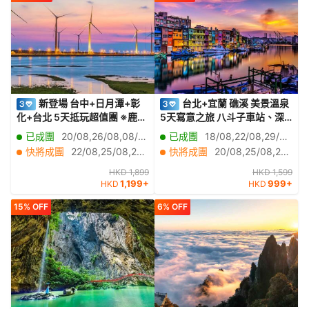
新登場 台中+日月潭+彰
台北+宜蘭 礁溪 美景溫泉
化+台北 5天抵玩超值團 ※鹿港
5天寫意之旅 八斗子車站、深
老街、桂花巷藝術村、半邊
澳漁港海天步道+潮境公園、正
已成團
20/08,26/08,08/09,10/09
已成團
18/08,22/08,29/08,01/09,02/09,05/09,09/09,12/09,16/09,17/09,22/09,24/09,06/10,08/10,13/10,15/10,20/10,14/11
井、天后宮、「台灣十大風景
濱漁港彩色屋、淡水漁人碼
快將成團
22/08,25/08,27/08,29/08,01/09,02/09,03/09,05/09,09/09,12/09,15/09,16/09,17/09,19/09,22/09,23/09,24/09,26/09,28/09,29/09
快將成團
20/08,25/08,26/08,03/09,07/09,08/09,10/09,15/09,19/09,20/09,23/09,26/09,27/09,29/09,30/09,04/10,07/10,10/10,14/10,17/10
區之一」日月潭國家風景區
頭、幾米廣場、全日自由活動
【免費代辦台灣簽證(網證)*】
HKD 1,899
HKD 1,599
1,199+
999+
HKD
HKD
15% OFF
6% OFF