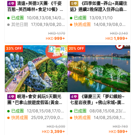
清遠+英德3天團·《千姿
《四季如畫~莽山+高鐵往
百態~英西峰林+食足10餐》
返》連續2晚保證入住莽山森林
《探祕地下河勝境~洞天仙境》
溫泉度假酒店+「諾亞方舟」懸
已成團
10/08,13/08,14/08,16/08,18/08,23/08,24/08,30/08,04/09,09/09,17/10
已成團
13/09,11/10
《融創樂園+融創國際大馬戲~
崖溫泉 「莽山國家森林公園」
其他日期
17/08,19/08,20/08,21/08,22/08,25/08,26/08,27/08,28/08,29/08,31/08,01/09,02/09,03/09,05/09,06/09,07/09,08/09,10/09,11/09
快將成團
14/08,19/08,02/09,17/09,18/09
奇幻祕境》
【莽山瑤族十八碗特色風味
宴】莽山美景純玩3天團
HKD 1,179
HKD 2,149
999+
1,999+
HKD
HKD
33% OFF
20% OFF
峴港+會安 純玩5天觀光
《肇慶三天「夢幻繽紛~
團 *巴拿山旅遊度假區(黃金巨
七星岩夜景」+佛山宋城•廣東
手托橋、法式花園、城堡)、
千古情》浪漫魔法城堡「廣東
已成團
12/08,15/08,17/08,18/08,19/08,20/08,21/08,22/08,23/08,26/08,27/08,28/08,29/08,30/08,31/08,01/09,02/09,03/09,04/09,05/09
已成團
08/08,15/08,23/08,07/09
「世界文化遺產」會安古城(古
醉美學院」 連續2晚保證入住
快將成團
25/09,27/09,09/10,11/10,12/10,13/10,18/10,20/10,22/10,23/10,08/11,12/11,15/11,17/11,18/11,19/11,20/11,23/11,24/11,27/11
快將成團
14/08,25/08,13/09
老大宅、會館、來遠橋)《純玩
2024年開業~肇慶泊隱酒店
團‧細心安排地道越式美食‧不設
【火焰三杯鴨+花雕醉雞宴】肇
HKD 5,099
HKD 749
3,399+
599+
HKD
HKD
指定購物點》
慶佛山美食純玩3天團