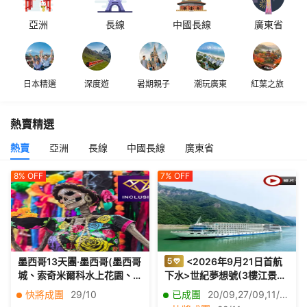
亞洲
長線
中國長線
廣東省
日本精選
深度遊
暑期親子
潮玩廣東
紅葉之旅
熱賣精選
熱賣
亞洲
長線
中國長線
廣東省
8%
OFF
7%
OFF
墨西哥13天團·墨西哥(墨西哥
<2026年9月21日首航
城、索奇米爾科水上花園、
下水>世紀夢想號(3樓江景露
墨西哥亡靈節、坎昆、瑪雅
台房) 長江三峽、重慶、宜
快將成團
29/10
已成團
20/09,27/09,11/10,25/10,08/11,15/11
遺址圖倫古城、夢幻粉紅
昌、荊州、武漢7天純玩團三