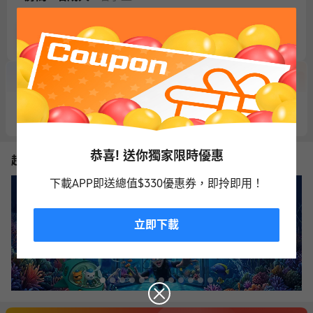
搜低價酒店
新客禮包
領取
80
酒店新客券
HKD
恭喜! 送你獨家限時優惠
超值優惠
下載APP即送總值$330優惠券，即拎即用！
立即下載