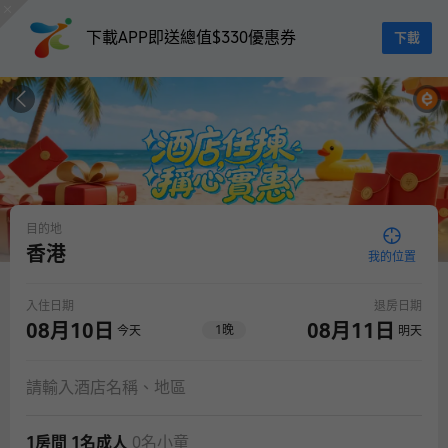
下載APP即送總值$330優惠券
下載
目的地
香港
我的位置
入住日期
退房日期
08月10日
08月11日
1
晚
今天
明天
請輸入酒店名稱、地區
1房間 1名成人
0名小童