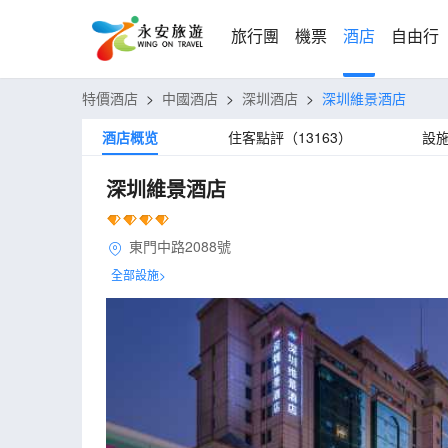
旅行團
機票
酒店
自由行
特價酒店
>
中國酒店
>
深圳酒店
>
深圳維景酒店
酒店概览
住客點評（13163）
設
深圳維景酒店
東門中路2088號
全部設施>