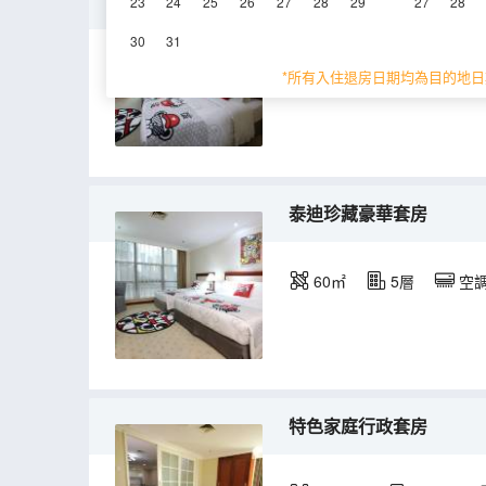
泰迪珍藏高級套房雙床
23
24
25
26
27
28
29
27
28
30
31
45㎡
5層
空
*所有入住退房日期均為目的地日
泰迪珍藏豪華套房
60㎡
5層
空
特色家庭行政套房