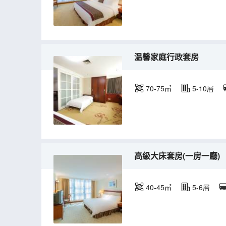
温馨家庭行政套房
70-75㎡
5-10層
高級大床套房(一房一廳)
40-45㎡
5-6層