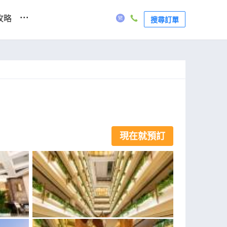
...
攻略
搜尋訂單
現在就預訂