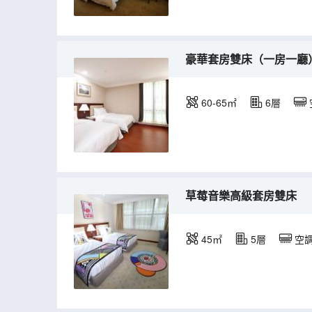
豪華套房雙床（一房一廳
60-65㎡
6層
草莓音樂高級套房雙床
45㎡
5層
空