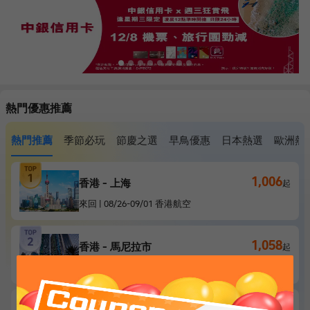
熱門優惠推薦
熱門推薦
季節必玩
節慶之選
早鳥優惠
日本熱選
歐洲熱
1,006
香港 - 上海
起
來回
|
08/26
-
09/01
香港航空
1,058
香港 - 馬尼拉市
起
來回
|
11/15
-
11/21
香港快運航空
1,213