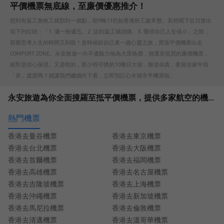
平價機票無底線，至廉價優惠推介！
想到有返工無收工就頹到一個點，朝9晚11彷如香港扮工族常態。若然閣下近日曾出
現下列症狀：「1. 週一盼週五、2. 諗到返工就頭痛、3. 覺得自己人生係０」之類，
那麼思考人生的時間又到啦！是時候給自己來一趟心靈之旅，買張平價機票出走
COMFORT ZONE。永安旅遊一向不遺餘力地為大眾格價，挑選至抵買的廉價機票，
絕對是信心保證。又是咁的，那少得可憐的10幾日大假，難道你真．要留在家中與
「床」虛度嗎？就讓我們繼續向下看，立即預訂心水城市平機票啦。
永安旅遊為你全面搜羅至抵平價機票，提供多家航空的機票比價和機票折扣優惠，讓你無負擔出遊。立即預定並查詢平價機票優惠！
熱門機票
香港去曼谷機票
香港去東京機票
香港去台北機票
香港去大阪機票
香港去首爾機票
香港去福岡機票
香港去高雄機票
香港去名古屋機票
香港去吉隆坡機票
香港去上海機票
香港去沖繩機票
香港去新加坡機票
香港去馬尼拉機票
香港去倫敦機票
香港去清邁機票
香港去溫哥華機票