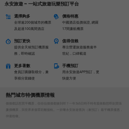
永安旅遊 ~ 一站式旅遊玩樂預訂平台
選擇夠多
價格特惠
全球逾200個城市的機票
中國酒店低價保證, 網羅
及超過100萬間酒店
17間廉航機票
預訂更快
值得信賴
提供全天候預訂機票服
專注營運旅遊服務逾半
務，即時確認
世紀，口碑載道
更多著數
手機預訂
會員訂購賺取積分，兼
用永安旅遊APP預訂，更
享積分當錢使
快捷方便
熱門城市特價機票情報
個個都話想買平機票，但你估個個都搶到咩？一年365日時不時有股衝動想即刻買張
廉價機票，與世界來個零距離接軌。一於嚟永安旅遊查詢（兼預訂）最平機票優惠，
仲連稅㗎。