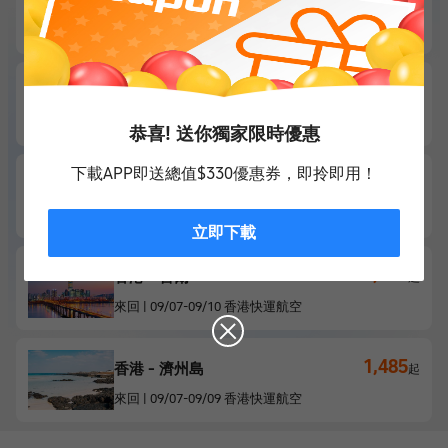
香港 - 台北
起
來回
|
09/21
-
09/26
香港快運航空
1,262
香港 - 高雄
起
來回
|
09/21
-
09/25
香港快運航空
恭喜! 送你獨家限時優惠
下載APP即送總值$330優惠券，即拎即用！
1,270
香港 - 曼谷
起
來回
|
11/12
-
11/15
泰國獅子航空
立即下載
1,384
香港 - 首爾
起
來回
|
09/07
-
09/10
香港快運航空
1,485
香港 - 濟州島
起
來回
|
09/07
-
09/09
香港快運航空