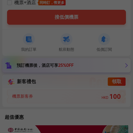
機票+酒店
同時訂，慳更多
搜低價機票
我的訂單
航班動態
低價訂閱
預訂機票後，
酒店可享
25%OFF
新客禮包
領取
100
機票新客券
HKD
超值優惠