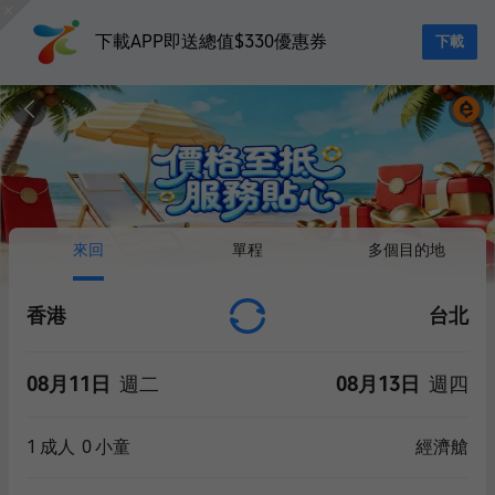
下載APP即送總值$330優惠券
下載
來回
單程
多個目的地
香港
台北
08月11日
週二
08月13日
週四
1
成人
0
小童
經濟艙