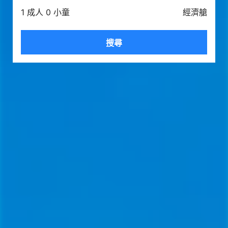
1 成人 0 小童
經濟艙
搜尋