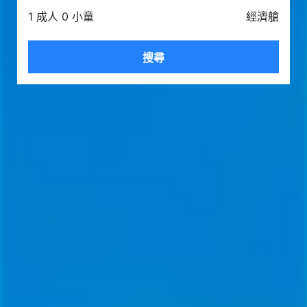
1 成人 0 小童
經濟艙
搜尋