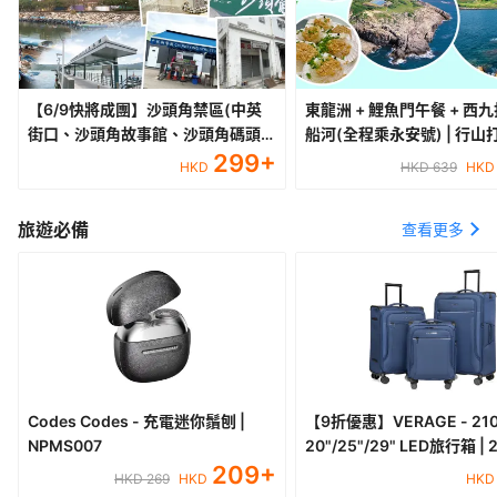
【6/9快將成團】沙頭角禁區(中英
東龍洲 + 鯉魚門午餐 + 西
街口、沙頭角故事館、沙頭角碼頭、
船河(全程乘永安號) | 行山打卡一天
沙頭角之角)+鏡蓉書屋+雲泉仙館
299
+
遊
HKD
HKD 639
HKD
+塱原自然生態公園休閑一天遊
旅遊必備
查看更多
Codes Codes - 充電迷你鬚刨 |
【9折優惠】VERAGE - 21
NPMS007
20"/25"/29" LED旅行箱 | 
209
+
HKD 269
HKD
HKD