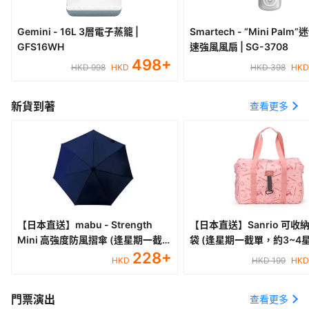
Gemini - 16L 3層電子蒸籠 |
Smartech - “Mini Pal
GFS16WH
速強風風扇 | SG-3708
498
+
HKD 998
HKD
HKD 398
HK
新貨到著
查看更多
【日本直送】mabu - Strength
【日本直送】Sanrio 可收
Mini 高強度防風摺傘 (逢星期一截
袋 (逢星期一截單，約3~4
單，約3~4星期到港)
228
+
HKD
HKD 199
HK
門票演出
查看更多