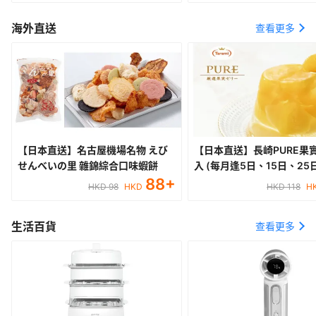
海外直送
查看更多
【日本直送】名古屋機場名物 えび
【日本直送】長崎PURE果實
せんべいの里 雜錦綜合口味蝦餅
入 (每月逢5日、15日、2
88
+
最快約 10~15 個工作天到港
HKD 98
HKD
HKD 118
H
生活百貨
查看更多