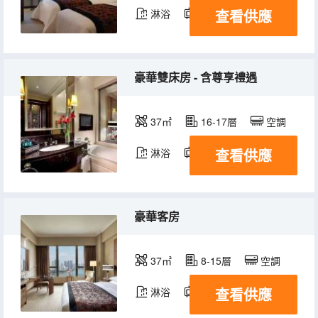
查看供應
淋浴
電視機
冰箱
豪華雙床房 - 含尊享禮遇
37㎡
16-17層
空調
查看供應
淋浴
電視機
冰箱
豪華客房
37㎡
8-15層
空調
查看供應
淋浴
電視機
冰箱