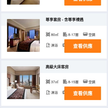
尊享套房 - 含尊享禮遇
80㎡
8-17層
空調
查看供應
淋浴
電視機
冰箱
高級大床客房
37㎡
8-15層
空調
查看供應
淋浴
電視機
冰箱