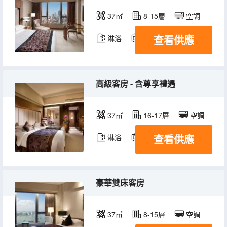
37㎡
8-15層
空調
查看供應
淋浴
電視機
冰箱
高級客房 - 含尊享禮遇
37㎡
16-17層
空調
查看供應
淋浴
電視機
冰箱
豪華雙床客房
37㎡
8-15層
空調