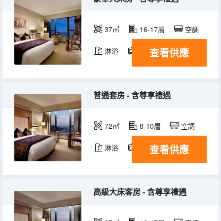
37㎡
16-17層
空調
查看供應
淋浴
電視機
冰箱
普通套房 - 含尊享禮遇
72㎡
8-10層
空調
查看供應
淋浴
電視機
冰箱
高級大床客房 - 含尊享禮遇