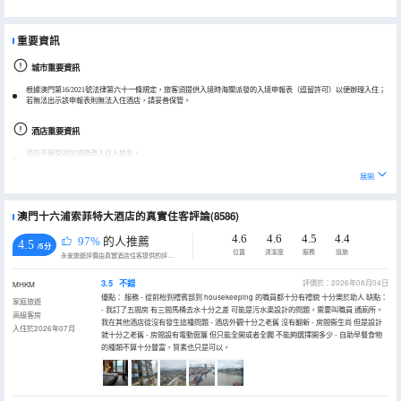
重要資訊
城市重要資訊
根據澳門第16/2021號法律第六十一條規定，旅客須提供入境時海關派發的入境申報表（逗留許可）以便辦理入住；
若無法出示該申報表則無法入住酒店，請妥善保管。
酒店重要資訊
酒店不接受添加或修改入住人姓名。
展開
澳門十六浦索菲特大酒店的真實住客評論(8586)
4.6
4.6
4.5
4.4
97%
的人推薦
4.5
/5分
位置
清潔度
服務
設施
永安旅遊評價由真實酒店住客提供的評價。
3.5
不錯
評價於：2026年08月04日
MHKM
優點： 服務 - 從前枱到禮賓部到 housekeeping 的職員都十分有禮貌 十分樂於助人 缺點：
家庭旅遊
- 我訂了五間房 有三間馬桶去水十分之差 可能是污水渠設計的問題，需要叫職員 通廁所。
高級客房
我在其他酒店從沒有發生這種問題 - 酒店外觀十分之老舊 沒有翻新 - 房間衞生尚 但是設計
入住於2026年07月
就十分之老舊 - 房間設有電動窗簾 但只能全開或者全闢 不能夠選擇開多少 - 自助早餐食物
的種類不算十分豐富，質素也只是可以。