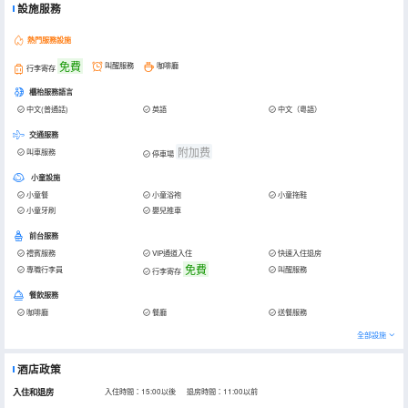
設施服務
熱門服務設施
免費
叫醒服務
咖啡廳
行李寄存
櫃枱服務語言
中文(普通話)
英語
中文（粵語）
交通服務
附加费
叫車服務
停車場
小童設施
小童餐
小童浴袍
小童拖鞋
小童牙刷
嬰兒推車
前台服務
禮賓服務
VIP通道入住
快速入住退房
免費
專職行李員
叫醒服務
行李寄存
餐飲服務
咖啡廳
餐廳
送餐服務
全部設施
酒店政策
入住和退房
入住時間：15:00以後 退房時間：11:00以前