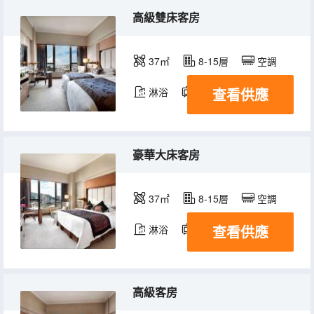
高級雙床客房
37㎡
8-15層
空調
查看供應
淋浴
電視機
冰箱
豪華大床客房
37㎡
8-15層
空調
查看供應
淋浴
電視機
冰箱
高級客房