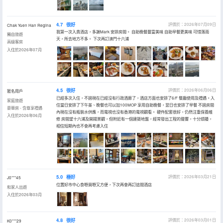
4.7
很好
評價於：2026年07月09日
Chak Yuen Han Regina
我第一次入貴酒店，多謝Mark 安排房間。 自助晚餐豐富美味 自助早餐更美味 可惜落雨
獨自旅遊
天，所去地方不多。 下次再訂澳門十六浦
高級客房
入住於2026年07月
4.5
很好
評價於：2026年06月06日
匿名用戶
已經多次入住，不過現在已經沒有行政酒廊了，酒店方面也安排了6/F 餐廳使用及禮遇。入
家庭旅遊
住當日安排了下午茶、晚餐也可以加100MOP 享用自助晚餐，翌日也安排了早餐 不過房間
豪華房 - 含尊享禮遇
內現在沒有瓶裝水供應，而電視也沒有香港的電視觀看。 硬件配套很好，仍然注重保養維
入住於2026年06月
修 房間望十六浦及開揚景觀，但附近有一個建築地盤，經常發出工程的聲響，十分煩擾，
相信短期內也不會再考慮入住
5.0
極好
評價於：2026年03月21日
J0***45
位置好市中心食嘢買嘢又方便，下次再會再訂這間酒店
和家人出遊
入住於2026年03月
4.8
很好
評價於：2026年03月01日
K0***29