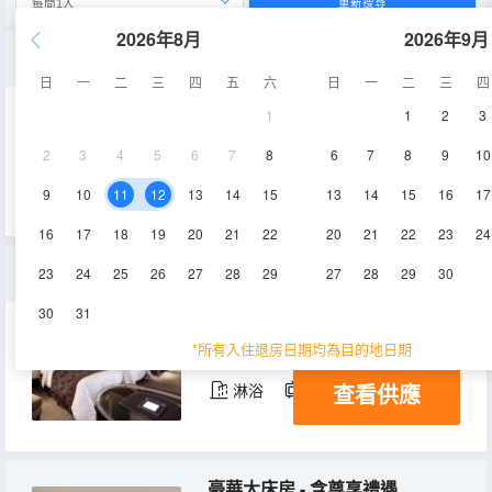
重新搜尋
2026年8月
2026年9月
索菲特公館 - 含尊享禮遇
日
一
二
三
四
五
六
日
一
二
三
四
1
1
2
3
120㎡
8-11層
空調
2
3
4
5
6
7
8
6
7
8
9
10
查看供應
淋浴
電視機
冰箱
9
10
11
12
13
14
15
13
14
15
16
17
16
17
18
19
20
21
22
20
21
22
23
24
高級雙床客房 - 含尊享禮遇
23
24
25
26
27
28
29
27
28
29
30
30
31
37㎡
16-17層
空調
*所有入住退房日期均為目的地日期
查看供應
淋浴
電視機
冰箱
豪華大床房 - 含尊享禮遇