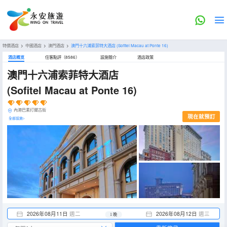
特價酒店
>
中國酒店
>
澳門酒店
>
澳門十六浦索菲特大酒店
(Sofitel Macau at Ponte 16)
酒店概览
住客點評（8586）
設施簡介
酒店政策
澳門十六浦索菲特大酒店
(Sofitel Macau at Ponte 16)
內港巴素打爾古街
現在就預訂
全部設施>
2026年08月11日
週二
2026年08月12日
週三
1 晚