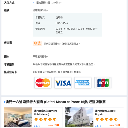
入住方式
櫃枱服務時間：24小時。
餐飲
酒店提供早餐。
早餐形式
自助餐
費用
HKD 185/人
營業時間
07:00 - 11:00 週末，07:00 - 10:30 週一
至週五
停車場
收费
酒店提供停車位，詳情請諮詢酒店
。
寵物
不可攜帶寵物。
年齡限制
18歲以下的房客不得在沒有家長或監護人的情況下入住酒店。
接受信用卡
可以信用卡在酒店付款，閣下可使用以下信用卡：
澳門十六浦索菲特大酒店
(Sofitel Macau at Ponte 16)
附近酒店推薦
澳門濠璟酒店 (Riviera
澳門皇都酒店 (Hotel
Hotel Macau)
Royal)
598+
590+
HKD
HKD
4.5
/ 5
4.5
/ 5