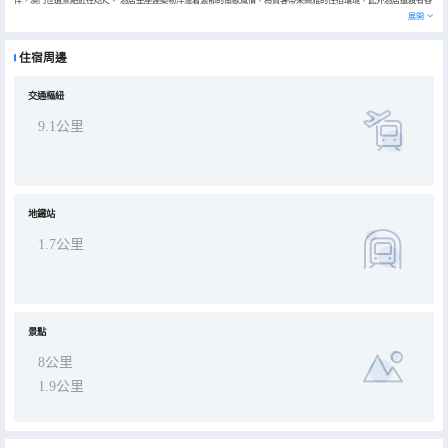
類娛樂場所，為旅客締造“家”以外的休閒文化。
展開
住宿周邊
交通樞紐
9.1公里
地鐵站
1.7公里
景點
8公里
1.9公里