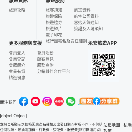
旅遊資訊
旅遊服務
旅遊攻略
旅客須知
航班資料
旅遊保險
航空公司資料
旅遊禮券
惡劣天氣通知
旅遊短片
簽證及入境須知
電子印花
旅行團報名及責任細則
更多服務與支援
永安旅遊APP
會員登入
會員活動
會員登記
顧客意見
會籍簡介
服務查詢
會員有賞
分銷夥伴合作平台
精選優惠
關注我們
[object Object]
本網頁所顯示之價格因應產品種類及出發日期而有所不同，不包括
站點地圖
私隱
|
任何稅項、燃油附加費、行政費、簽証費、服務費(旅行團適用)及
政策