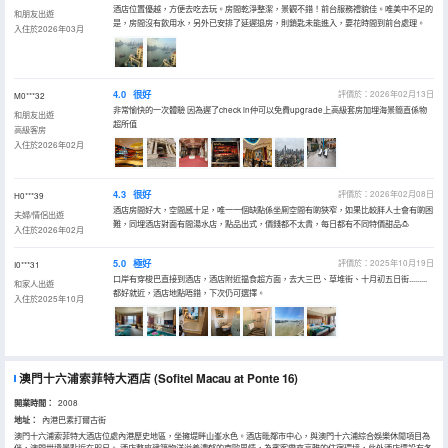
酒店位置優越，方便去吃去玩。房間乾淨整潔，景觀不錯！前台服務禮貌佳。唯美中不足的
和朋友出遊
是，房間沒有飲用水，另外已安排了延遲退房，則鎖匙未能進入，要花時間到前台處理。
入住於2026年03月
4.0
很好
評價於：2026年02月13日
M0***32
非常愉快的一次體驗 因為遲了check in仲可以免費upgrade上高級套房加埋海景簡直係物
和朋友出遊
超所值
高級客房
入住於2026年02月
4.3
很好
評價於：2026年02月08日
H0***39
酒店房間好大，空間感十足，唯一一個缺點係坐厠空間有啲狹窄，如果比較胖人士會有啲困
夫婦/情侶出遊
難，同埋酒店對面有間湯水店，點品出式，價錢都不太貴，每日都有不同特價甜品🍮
入住於2026年02月
5.0
極好
評價於：2025年10月19日
I0***31
口岸有穿梭巴直接到酒店，酒店附近揾食超方面，去大三巴、草堆街、十月初五日街.........
和家人出遊
都好就近，酒店地點唔錯，下次仍可選擇。
入住於2025年10月
澳門十六浦索菲特大酒店
(Sofitel Macau at Ponte 16)
開業時間：
2008
地址：
內港巴素打爾古街
澳門十六浦索菲特大酒店位處內港歷史地區，坐擁堤畔山峯水色。酒店毗鄰市中心，與澳門十六浦綜合娛樂休閒項目為
伴，澳門世遺景點近在咫尺。 酒店整座建築物洋溢着濃郁的南歐風情，為賓客帶來高雅的住宿環境，此外酒店還設有各