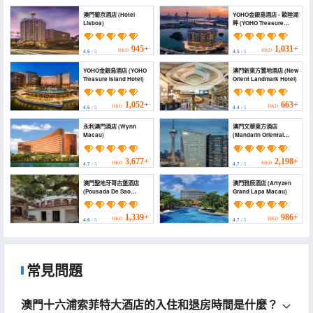
澳門葡京酒店 (Hotel
YOHO金銀島酒店 - 歐陸湖
Lisboa)
畔 (YOHO Treasure
Island Hotel - Rivage
Continental)
945+
1,031+
HKD
HKD
4.6
/ 5
4.5
/ 5
YOHO金銀島酒店 (YOHO
澳門新東方置地酒店 (New
Treasure Island Hotel)
Orient Landmark Hotel)
1,052+
663+
HKD
HKD
4.6
/ 5
4.4
/ 5
永利澳門酒店 (Wynn
澳門文華東方酒店
Macau)
(Mandarin Oriental
Macau)
3,677+
2,198+
HKD
HKD
4.7
/ 5
4.7
/ 5
澳門聖地牙哥古堡酒店
澳門雅辰酒店 (Artyzen
(Pousada De Sao
Grand Lapa Macau)
Tiago)
1,339+
986+
HKD
HKD
4.6
/ 5
4.7
/ 5
常見問題
澳門十六浦索菲特大酒店的入住和退房時間是什麼？