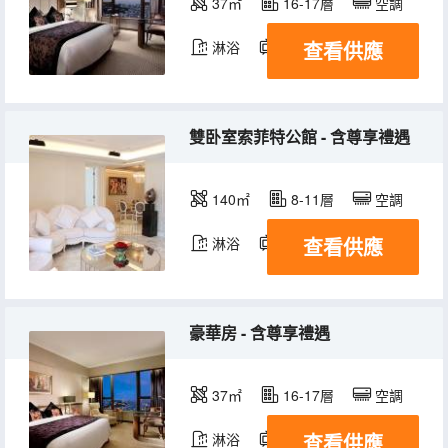
37㎡
16-17層
空調
查看供應
淋浴
電視機
冰箱
雙卧室索菲特公館 - 含尊享禮遇
140㎡
8-11層
空調
查看供應
淋浴
電視機
冰箱
豪華房 - 含尊享禮遇
37㎡
16-17層
空調
查看供應
淋浴
電視機
冰箱