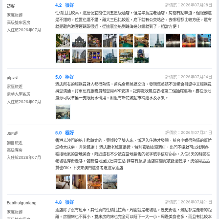
4.2
很好
評價於：2026年07月28日
訪客
性價比比較高，這麼便宜能住到五星級酒店，但是畢竟是老酒店，房間有點味道，但服務還
家庭旅遊
是不錯的，位置也還不錯，離大三巴比較近，底下就有公交站台，去哪裡都比較方便，還有
高級雙床客房
就是離內港客運碼頭很近，從這裏坐船到珠海幾分鐘就到了，相當方便！
入住於2026年07月
5.0
極好
評價於：2026年07月24日
plpzsl
酒店所有的服務員對人都很熱情，首先會用英語交流，發現您英語不流暢會引導中文服務員
家庭旅遊
與您溝通。打車也有服務員幫您用APP安排。記得電吹風在衣櫃第二個抽屜裏呦。要在泳池
豪華大床客房
游泳可以準備一支眼葯水備用。附近有新花城超市補給水及水果。
入住於2026年07月
5.0
極好
評價於：2026年07月21日
JSF🌈
香港去澳門的船上臨時定的，竟誤按了雙人床，辦理入住時才發現，前台小姐很熱情的幫忙
獨自旅遊
調換大床房，非常感謝！ 酒店離老城區很近，特別喜歡這類酒店，出門不遠就可以找到各
高級客房
種接地氣的當地美食，附近還有不少衹在當地銷售的老字號手信店👍👍，入住3天的時間在
入住於2026年07月
老城區穿街走巷，體驗當地居民日常生活 非常有意思 酒店房間寬敞舒適乾淨，洗浴用品品
質也OK，下次來澳門還會考慮這家酒店
4.8
很好
評價於：2026年07月21日
Babihuiguniang
酒店除了沒有班車，其他真的性價比拉滿。周圍就是老城區，歷史街區，景點都是走着的距
家庭旅遊
離。房間床也不算小，雙床房的床也完全可以睡下一大一小。周邊美食也多，而且有比較本