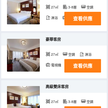
27㎡
3-8層
空調
查看供應
淋浴
電視機
冰箱
豪華客房
27㎡
空調
淋浴
查看供應
電視機
冰箱
高級雙床客房
27㎡
3-8層
空調