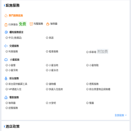
設施服務
熱門服務設施
免費
叫醒服務
咖啡廳
行李寄存
櫃枱服務語言
中文(普通話)
英語
交通服務
附加费
叫車服務
租車服務
停車場
小童設施
小童餐
小童浴袍
小童拖鞋
小童牙刷
小童泳池
前台服務
前台提供翻譯工具
儲物櫃
禮賓服務
VIP通道入住
快速入住退房
前台貴重物品保險櫃
餐飲服務
咖啡廳
大堂吧
餐廳
送餐服務
全部設施
酒店政策