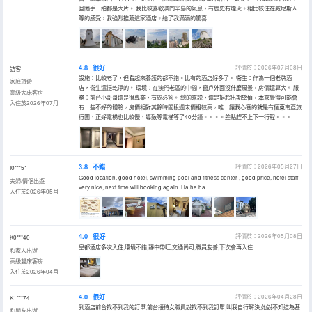
且隨手一拍都是大片。 我比較喜歡澳門半島的氣息，有歷史有煙火。相比較住在威尼斯人
等的感受，我強烈推薦這家酒店。給了我滿滿的驚喜
4.8
很好
評價於：2026年07月08日
訪客
設施：比較老了，但看起來養護的都不錯。比有的酒店好多了。 衞生：作為一個老牌酒
家庭旅遊
店，衞生還挺乾淨的。 環境：在澳門老區的中間，窗戶外面沒什麼風景，房價還算大。 服
高級大床客房
務：前台小哥哥還是很專業，有問必答。 總的來説，還是挺超出期望值，本來覺得可能會
入住於2026年07月
有一些不好的體驗，房價相對其餘時間段週末價格較高，唯一讓我心塞的就是有個東南亞旅
行團，正好電梯也比較慢，導致等電梯等了40分鐘。。。。差點趕不上下一行程。。。
3.8
不錯
評價於：2026年05月27日
I0***51
Good location, good hotel, swimming pool and fitness center , good price, hotel staff
夫婦/情侶出遊
very nice, next time will booking again. Ha ha ha
入住於2026年05月
4.0
很好
評價於：2026年05月08日
K0***40
皇都酒店多次入住,環境不錯,靜中帶旺,交通尚可,職員友善,下次會再入住.
和家人出遊
高級雙床客房
入住於2026年04月
4.0
很好
評價於：2026年04月28日
K1***74
到酒店前台找不到我的訂單,前台接待女職員說找不到我訂單,叫我自行解決,她說不知道為甚
和朋友出遊