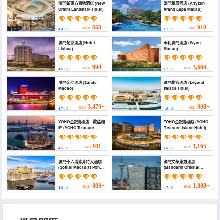
澳門新東方置地酒店 (New
澳門雅辰酒店 (Artyzen
Orient Landmark Hotel)
Grand Lapa Macau)
668+
910+
HKD
HKD
4.4
/ 5
4.7
/ 5
澳門葡京酒店 (Hotel
永利澳門酒店 (Wynn
Lisboa)
Macau)
994+
3,660+
HKD
HKD
4.6
/ 5
4.7
/ 5
澳門金沙酒店 (Sands
澳門勵宮酒店 (Legend
Macao)
Palace Hotel)
3,479+
908+
HKD
HKD
4.7
/ 5
4.6
/ 5
YOHO金銀島酒店 - 歐陸湖
YOHO金銀島酒店 (YOHO
畔 (YOHO Treasure
Treasure Island Hotel)
Island Hotel - Rivage
Continental)
911+
1,165+
HKD
HKD
4.5
/ 5
4.6
/ 5
澳門十六浦索菲特大酒店
澳門文華東方酒店
(Sofitel Macau at Ponte
(Mandarin Oriental
16)
Macau)
803+
1,880+
HKD
HKD
4.5
/ 5
4.7
/ 5