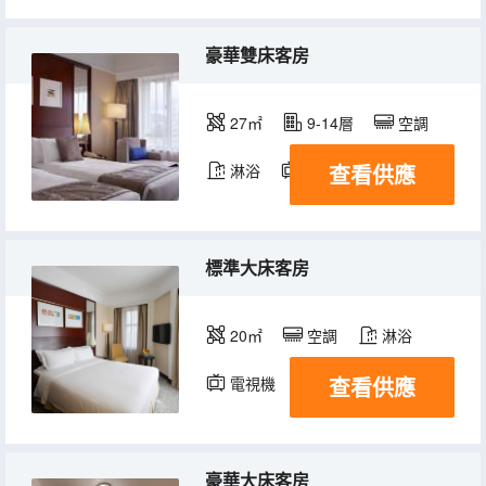
豪華雙床客房
27㎡
9-14層
空調
查看供應
淋浴
電視機
冰箱
標準大床客房
20㎡
空調
淋浴
查看供應
電視機
冰箱
豪華大床客房