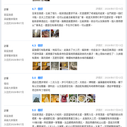
4.7
很好
評價於：2026年07月15日
訪客
全家去旅遊，比較了很久，娃對酒店要求不高，於是選擇了老城區的這家。出門就是一個打
家庭旅遊
卡點。去大三巴挺方便，也可以走着去新葡京坐**車，衹是天熱帶行李不怎麼好受。早餐不
高級雙床客房
能和豪華酒店比，但還不錯。服務是最要誇的，比較熱情。前台可以兌換貨幣。個人覺得想
入住於2026年07月
以**車為主，還是住有車的酒店，不在乎打車的，可以選擇。
4.3
很好
評價於：2026年07月13日
訪客
設施還行有點老舊，地段可以，走路去了大三巴，瘋斜巷。也從金沙一路走回來酒店。房間
家庭旅遊
不是特滿意，感覺鏡子有點多特別是電視旁牆面對床的大鏡子，晚上用絲巾遮住了，入房間
豪華雙床客房
有異味，薰的頭疼，怎麼形容呢，像體味夾雜香水味的複雜感。
入住於2026年07月
5.0
極好
評價於：2026年07月12日
訪客
酒店位置非常好，二次入住，步行可達大三巴，大炮台，博物館，議事廳前地等景點，樓下
情侶
有公交站餐廳，便利店，公交直達官也街，酒店配有適配內地標準的插座，酒店早餐豐富，
高級大床客房
奇亞籽布丁很好吃
入住於2026年07月
5.0
極好
評價於：2026年07月08日
訪客
住這家酒店，是當地人介紹的，説是當地的老五星。實際入住，非常滿意，從門僮到前台到
家庭旅遊
禮賓，每一處細節拉滿，讓你感覺既專業又安心。 走路到大三巴，玫瑰糖堂和市政前廳，
高級大床客房
10幾分鐘。附近隨便一家餐廳，出品都極具性價比。 酒店旁邊的松山公園，是這次的驚
入住於2026年07月
喜。纜車來回，1大1小，5澳幣。松山公園頂部的東望洋塔台，太美了，可環顧整個澳門，