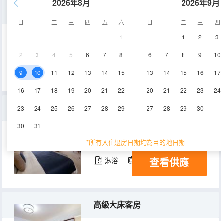
2026年8月
2026年9月
豪華套房
日
一
二
三
四
五
六
日
一
二
三
四
1
1
2
3
44㎡
9-11層
空調
2
3
4
5
6
7
8
6
7
8
9
10
查看供應
淋浴
電視機
冰箱
9
10
11
12
13
14
15
13
14
15
16
17
16
17
18
19
20
21
22
20
21
22
23
24
行政套房
23
24
25
26
27
28
29
27
28
29
30
30
31
45㎡
12-16層
空調
*所有入住退房日期均為目的地日期
查看供應
淋浴
電視機
冰箱
高級大床客房