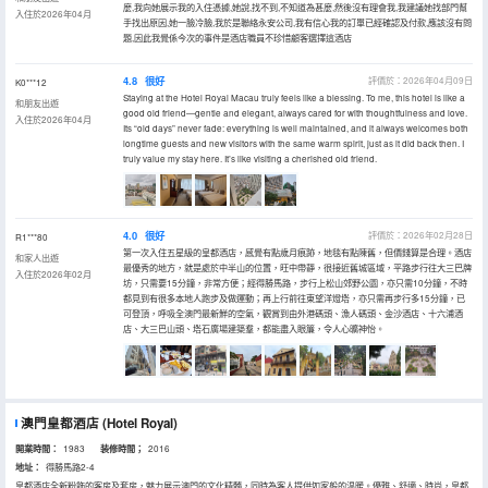
麼,我向她展示我的入住憑據,她說,找不到,不知道為甚麼,然後沒有理會我,我建議她找部門幫
入住於2026年04月
手找出原因,她一臉冷臉,我於是聯絡永安公司,我有信心我的訂單已經確認及付款,應該沒有問
題,因此我覺係今次的事件是酒店職員不珍惜顧客選擇這酒店
4.8
很好
評價於：2026年04月09日
K0***12
Staying at the Hotel Royal Macau truly feels like a blessing. To me, this hotel is like a
和朋友出遊
good old friend—gentle and elegant, always cared for with thoughtfulness and love.
入住於2026年04月
Its “old days” never fade: everything is well maintained, and it always welcomes both
longtime guests and new visitors with the same warm spirit, just as it did back then. I
truly value my stay here. It’s like visiting a cherished old friend.
4.0
很好
評價於：2026年02月28日
R1***80
第一次入住五星級的皇都酒店，感覺有點歲月痕跡，地毯有點陳舊，但價錢算是合理。酒店
和家人出遊
最優秀的地方，就是處於中半山的位置，旺中帶靜，很接近舊城區域，平路步行往大三巴牌
入住於2026年02月
坊，只需要15分鐘，非常方便；經得勝馬路，步行上松山郊野公園，亦只需10分鐘，不時
都見到有很多本地人跑步及做運動；再上行前往東望洋燈塔，亦只需再步行多15分鐘，已
可登頂，呼吸全澳門最新鮮的空氣，觀賞到由外港碼頭、漁人碼頭、金沙酒店、十六浦酒
店、大三巴山頭、塔石廣場建築羣，都能盡入眼簾，令人心曠神怡。
澳門皇都酒店
(Hotel Royal)
開業時間：
1983
装修時間；
2016
地址：
得勝馬路2-4
皇都酒店全新粉飾的客房及套房，魅力展示澳門的文化精髓，同時為客人提供如家般的温暖。優雅、舒適、時尚，皇都