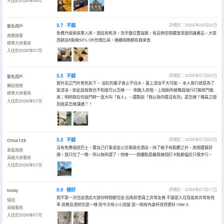
入住於2026年08月
3.7
不錯
評價於：2026年08月04日
匿名用戶
免費升級兩張單人床，酒店房乾淨，洗手盤位置寬敞，有足夠空間擺放潔面同護膚品，大堂
商務旅客
西餅店8點後50% Off,性價比高，連續兩晚都有買來食.
標準大床客房
入住於2026年07月
3.5
不錯
評價於：2026年07月25日
匿名用戶
窗外及正門外景色如下。 浴缸的塞子會止不住水，基上浸浴不大可能。 本人旅行就是為了
獨自旅遊
能浸浴，如此這般我也不知道可以怎樣⋯⋯ 剛進入房間、上個廁所被職員強行打開房門進
標準大床客房
來；明明我在你敲門時一直大叫「有人」、還辯說「我以為你還沒有到」是怎樣？職員之間
入住於2026年07月
到底是怎樣溝通？！
3.5
不錯
評價於：2026年07月23日
Chloe128
沒有免費接送巴士，要自己打車或坐公交車過去酒店。除了被子有點髒之外，房間還算舒
家庭旅遊
適。我只住了一晚，所以無所謂了。他唯一一個優點是離我幾個打卡點都蠻近只需步行。
高級大床客房
入住於2026年07月
5.0
極好
評價於：2026年07月17日
hocky
我不第一次住這酒店大部份時間都住這 因為前堂員工非常友善 不論是入住及退房非常有效
情侶
率 房務及酒吧也是一樣 但今次有小小改變 是一啲房內茶杯改得更好 I like it.
高級客房
入住於2026年07月