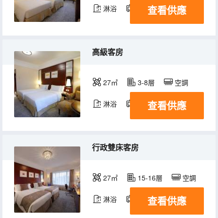
查看供應
淋浴
電視機
冰箱
高級客房
27㎡
3-8層
空調
查看供應
淋浴
電視機
冰箱
行政雙床客房
27㎡
15-16層
空調
查看供應
淋浴
電視機
冰箱