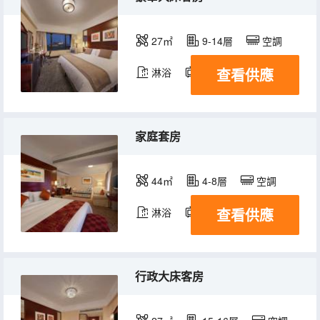
27㎡
9-14層
空調
查看供應
淋浴
電視機
冰箱
家庭套房
44㎡
4-8層
空調
查看供應
淋浴
電視機
冰箱
行政大床客房