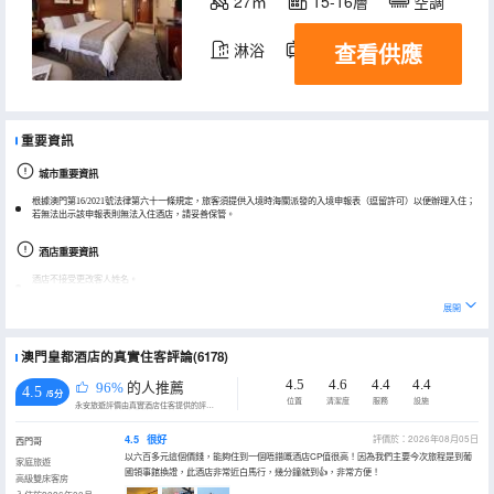
27㎡
15-16層
空調
查看供應
淋浴
電視機
冰箱
重要資訊
城市重要資訊
根據澳門第16/2021號法律第六十一條規定，旅客須提供入境時海關派發的入境申報表（逗留許可）以便辦理入住；
若無法出示該申報表則無法入住酒店，請妥善保管。
酒店重要資訊
酒店不接受更改客人姓名。
酒店客房不接受婚慶/派對/聚會/商業拍攝等用途，多有不便敬請諒解。
展開
5間以上客房的預訂須遵循不同的政策並額外付費。
澳門皇都酒店的真實住客評論(6178)
預訂時請提供所有入住人姓名，入住人姓名需與信用卡上的姓名一致。
押金不支持微信或支付寶付款。
4.5
4.6
4.4
4.4
96%
的人推薦
4.5
/5分
位置
清潔度
服務
設施
永安旅遊評價由真實酒店住客提供的評價。
酒店現於房間提供洗護用品，如果需要其他物品，如梳子、浴帽、針線包、刮鬍刀、護理包（棉花棒）及擦鞋布，
請聯繫房務部
4.5
很好
評價於：2026年08月05日
西門哥
酒店不接受添加或修改入住人姓名。
以六百多元這個價錢，能夠住到一個唔錯嘅酒店CP值很高！因為我們主要今次旅程是到葡
家庭旅遊
非全額擔保訂單客人到店時需確認離店日期，一旦確認不得提前離店，否則扣款。
國領事館換證，此酒店非常近白馬行，幾分鐘就到👍，非常方便！
高級雙床客房