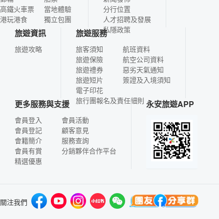
高鐵火車票
當地體驗
分行位置
港玩港食
獨立包團
人才招聘及發展
私隱政策
旅遊資訊
旅遊服務
旅遊攻略
旅客須知
航班資料
旅遊保險
航空公司資料
旅遊禮券
惡劣天氣通知
旅遊短片
簽證及入境須知
電子印花
旅行團報名及責任細則
更多服務與支援
永安旅遊APP
會員登入
會員活動
會員登記
顧客意見
會籍簡介
服務查詢
會員有賞
分銷夥伴合作平台
精選優惠
關注我們