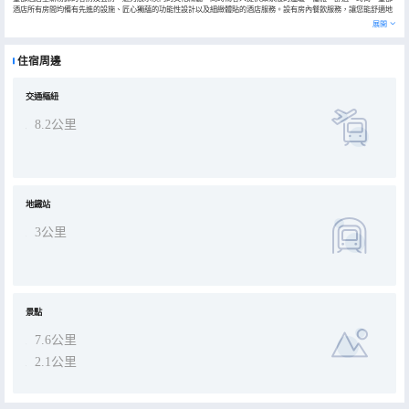
酒店所有房間均備有先進的設施、匠心獨藴的功能性設計以及細緻體貼的酒店服務。設有房內餐飲服務，讓您能舒適地
品嚐酒店廚師精心泡製的佳餚。無論是休閒抑或商務旅客，這裡是讓您在五光十色的都市中，充份舒展身心的綠州。
展開
住宿周邊
交通樞紐
8.2公里
地鐵站
3公里
景點
7.6公里
2.1公里