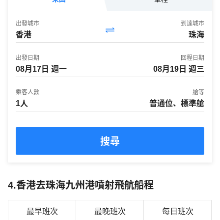
出發城市
到達城市
香港
珠海
出發日期
回程日期
乘客人數
艙等
1人
普通位、標準艙
搜尋
4.香港去珠海九州港噴射飛航船程
最早班次
最晚班次
每日班次