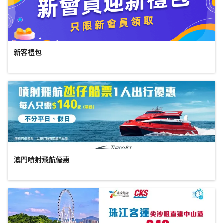
新客禮包
澳門噴射飛航優惠