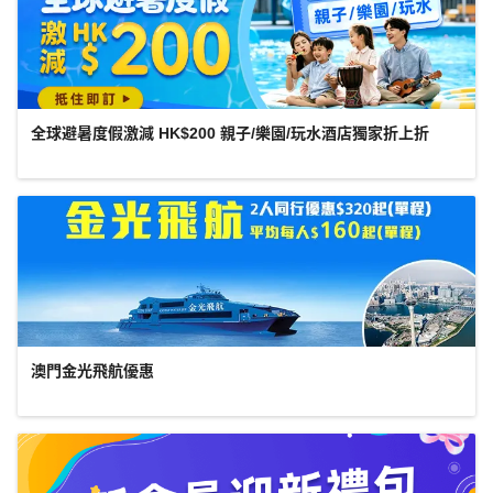
全球避暑度假激減 HK$200 親子/樂園/玩水酒店獨家折上折
澳門金光飛航優惠