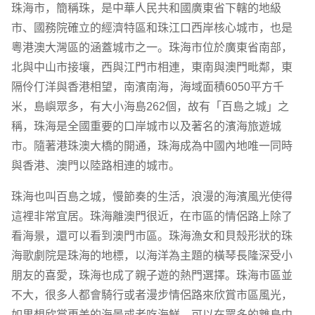
珠海市，簡稱珠，是中華人民共和國廣東省下轄的地級
市、國務院確立的經濟特區和珠江口西岸核心城市，也是
粵港澳大灣區的涵蓋城市之一。珠海市位於廣東省南部，
北與中山市接壤，西與江門市相連，東南與澳門毗鄰，東
隔伶仃洋與香港相望，南濱南海，海域面積6050平方千
米，島嶼眾多，有大小海島262個，故有「百島之城」之
稱，珠海是全國重要的口岸城市以及著名的濱海旅遊城
市。隨著港珠澳大橋的開通，珠海成為中國內地唯一同時
與香港、澳門以陸路相連的城市。
珠海也叫百島之城，慢節奏的生活，浪漫的海濱風光使得
這裡非常宜居。珠海離澳門很近，在市區的情侶路上除了
看海景，還可以看到澳門市區。珠海漁女和貝殼形狀的珠
海歌劇院是珠海的地標，以海洋為主題的橫琴長隆深受小
朋友的喜愛，珠海也成了親子遊的熱門選擇。珠海市區並
不大，很多人都會騎行或者漫步情侶路來欣賞市區風光，
如果想欣賞更美的海景或者吃海鮮，可以在眾多的離島中